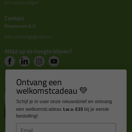
Kit cursus volgen
Contact
Kitcentrum B.V.
Alle contactgegevens >
Altijd op de hoogte blijven?
Nieuws, tips en exclusieve deals rechtstreeks in je
Ontvang een
inbox
welkomstcadeau 💚
Email
Schijf je in voor onze nieuwsbrief en ontvang
t.w.v. €35
een welkomstcadeau
bij je eerste
Inschrijven
bestelling!
Email
Kitcentrum is trots op: