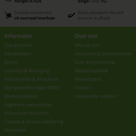
morgen in huis
België
vanaf
75,-
Grootste assortiment
Bpost pakjespunt: kies zelf
uit voorraad leverbaar
wanneer je afhaalt
Informatie
Over ons
Tips en tricks
Wie wij zijn?
Keuzehulpen
Vacatures bij kitcentrum.be
Acties
Over Kitcentrum.be
Levertijd & Bezorging
Maatschappelijk
Retourneren & Annuleren
Winkelmand
Veel gestelde vragen (FAQ)
Contact
Bestelprocedure
Leverancier worden?
Algemene voorwaarden
Kitcentrum berichten
Cookies & privacy verklaring
Disclaimer