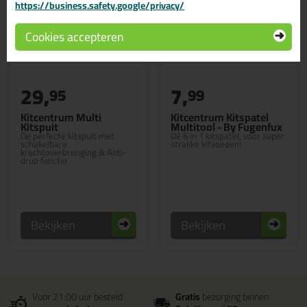
https://business.safety.google/privacy/
Cookies accepteren
29,
7,
95
99
Kitcentrum Multi
Kitcentrum Kitspatel
Kitspuit
Multitool - By Fugenfux
De perfecte kitspuit met
Dé 6 in 1 kitspatel, voor super
schakelbare
strakke kitvoegen!
krachtoverbrenging & Anti-
drup functie
Bekijken
Bekijken
Voor 21:00 uur besteld
Gratis
bezorging binnen