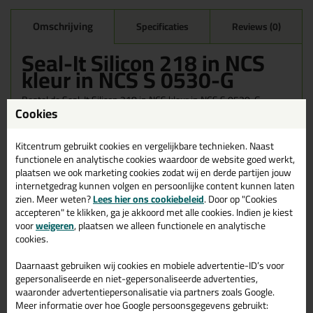
Omschrijving
Specificaties
Reviews (0)
Seal-It Silicon 218 in NCS
kleur in NCS S 0530-G
Bestel de Seal-It Silicon 218 in NCS kleur in NCS S 0530-G
Cookies
vandaag nog! Vandaag besteld = morgen in huis.
Wil je meer weten over de toepassing en kenmerken van dit
Kitcentrum gebruikt cookies en vergelijkbare technieken. Naast
product?
Lees alles over dit product >
functionele en analytische cookies waardoor de website goed werkt,
plaatsen we ook marketing cookies zodat wij en derde partijen jouw
internetgedrag kunnen volgen en persoonlijke content kunnen laten
zien. Meer weten?
Lees hier ons cookiebeleid
. Door op "Cookies
accepteren" te klikken, ga je akkoord met alle cookies. Indien je kiest
Gerelateerde producten
voor
weigeren
, plaatsen we alleen functionele en analytische
cookies.
Daarnaast gebruiken wij cookies en mobiele advertentie-ID’s voor
gepersonaliseerde en niet-gepersonaliseerde advertenties,
waaronder advertentiepersonalisatie via partners zoals Google.
Meer informatie over hoe Google persoonsgegevens gebruikt: