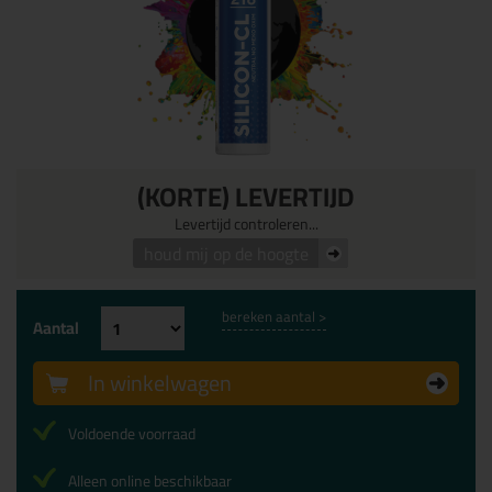
(KORTE) LEVERTIJD
Levertijd controleren...
houd mij op de hoogte
bereken aantal >
Aantal
In winkelwagen
Voldoende voorraad
Alleen online beschikbaar