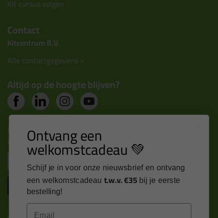
Kit cursus volgen
Contact
Kitcentrum B.V.
Alle contactgegevens >
Altijd op de hoogte blijven?
Nieuws, tips en exclusieve deals rechtstreeks in je
Ontvang een
inbox
welkomstcadeau 💚
Email
Schijf je in voor onze nieuwsbrief en ontvang
t.w.v. €35
een welkomstcadeau
bij je eerste
Inschrijven
bestelling!
Email
Kitcentrum is trots op: