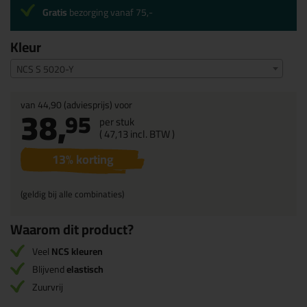
Gratis
bezorging vanaf 75,-
Kleur
NCS S 5020-Y
van
44,90
(adviesprijs) voor
38,
95
per stuk
(
47,
13
incl. BTW )
13
% korting
(geldig bij alle combinaties)
Waarom dit product?
Veel
NCS kleuren
Blijvend
elastisch
Zuurvrij