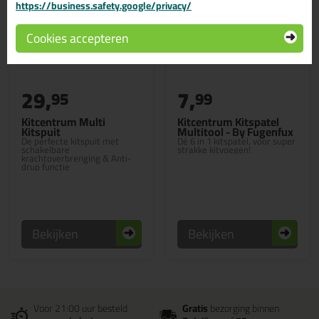
https://business.safety.google/privacy/
Cookies accepteren
29,
7,
95
99
Kitcentrum Multi
Kitcentrum Kitspatel
Kitspuit
Multitool - By Fugenfux
De perfecte kitspuit met
Dé 6 in 1 kitspatel, voor super
schakelbare
strakke kitvoegen!
krachtoverbrenging & Anti-
drup functie
Bekijken
Bekijken
Voor 21:00 uur besteld
Gratis
bezorging binnen