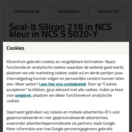
Omschrijving
Specificaties
Reviews (0)
Seal-It Silicon 218 in NCS
kleur in NCS S 5020-Y
Bestel de Seal-It Silicon 218 in NCS kleur in NCS S 5020-Y
Cookies
vandaag nog! Vandaag besteld = morgen in huis.
Wil je meer weten over de toepassing en kenmerken van dit
Kitcentrum gebruikt cookies en vergelijkbare technieken. Naast
product?
Lees alles over dit product >
functionele en analytische cookies waardoor de website goed werkt,
plaatsen we ook marketing cookies zodat wij en derde partijen jouw
internetgedrag kunnen volgen en persoonlijke content kunnen laten
zien. Meer weten?
Lees hier ons cookiebeleid
. Door op "Cookies
accepteren" te klikken, ga je akkoord met alle cookies. Indien je kiest
Gerelateerde producten
voor
weigeren
, plaatsen we alleen functionele en analytische
cookies.
Daarnaast gebruiken wij cookies en mobiele advertentie-ID’s voor
gepersonaliseerde en niet-gepersonaliseerde advertenties,
waaronder advertentiepersonalisatie via partners zoals Google.
Meer informatie over hoe Google persoonsgegevens gebruikt: