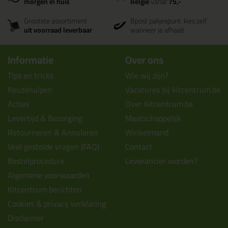
morgen in huis
België
vanaf
75,-
Grootste assortiment
Bpost pakjespunt: kies zelf
uit voorraad leverbaar
wanneer je afhaalt
Informatie
Over ons
Tips en tricks
Wie wij zijn?
Keuzehulpen
Vacatures bij kitcentrum.be
Acties
Over Kitcentrum.be
Levertijd & Bezorging
Maatschappelijk
Retourneren & Annuleren
Winkelmand
Veel gestelde vragen (FAQ)
Contact
Bestelprocedure
Leverancier worden?
Algemene voorwaarden
Kitcentrum berichten
Cookies & privacy verklaring
Disclaimer