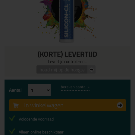
(KORTE) LEVERTIJD
Levertijd controleren...
houd mij op de hoogte
bereken aantal >
Aantal
In winkelwagen
Voldoende voorraad
Alleen online beschikbaar