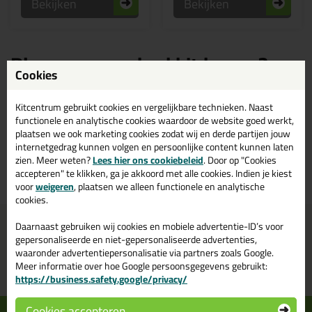
Bekijken
Bekijken
Blauwe zwembad kit kopen?
Bestel zwembad kit in de kleur
Cookies
blauw bij Kitcentrum.be
Kitcentrum gebruikt cookies en vergelijkbare technieken. Naast
functionele en analytische cookies waardoor de website goed werkt,
Bestaat zwembad kit ook in de kleur blauw? Op Kitcentrum.be vind je
plaatsen we ook marketing cookies zodat wij en derde partijen jouw
een ruim assortiment blauwe zwembad kit in de merken: Otto Chemie.
internetgedrag kunnen volgen en persoonlijke content kunnen laten
Bestel je zwembad kit blauw daarom gemakkelijk en snel op
zien. Meer weten?
Lees hier ons cookiebeleid
. Door op "Cookies
Kitcentrum.be!
accepteren" te klikken, ga je akkoord met alle cookies. Indien je kiest
voor
weigeren
, plaatsen we alleen functionele en analytische
cookies.
Voor 21:00 uur besteld
Gratis
bezorging binnen
Daarnaast gebruiken wij cookies en mobiele advertentie-ID’s voor
morgen in huis
België
vanaf
75,-
gepersonaliseerde en niet-gepersonaliseerde advertenties,
waaronder advertentiepersonalisatie via partners zoals Google.
Grootste assortiment
Bpost pakjespunt: kies zelf
Meer informatie over hoe Google persoonsgegevens gebruikt:
uit voorraad leverbaar
wanneer je afhaalt
https://business.safety.google/privacy/
Cookies accepteren