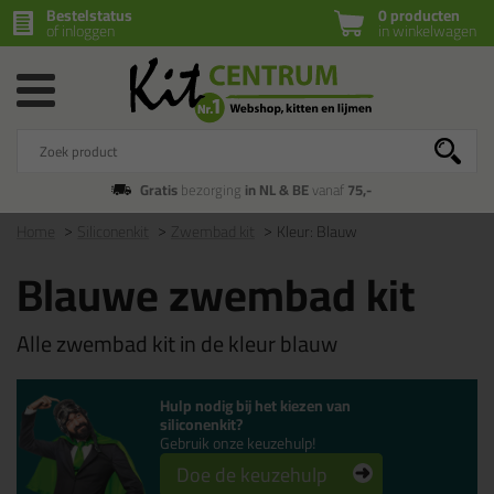
Bestelstatus
0 producten
of inloggen
in winkelwagen
Gratis
bezorging
in NL & BE
vanaf
75,-
Home
Siliconenkit
Zwembad kit
Kleur: Blauw
Blauwe zwembad kit
Alle zwembad kit in de kleur blauw
Hulp nodig bij het kiezen van
siliconenkit?
Gebruik onze keuzehulp!
Doe de keuzehulp