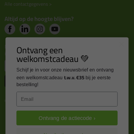
Alle contactgegevens >
Altijd op de hoogte blijven?
Nieuws, tips en exclusieve deals rechtstreeks in je
Ontvang een
inbox
welkomstcadeau 💚
Email
Schijf je in voor onze nieuwsbrief en ontvang
t.w.v. €35
een welkomstcadeau
bij je eerste
Inschrijven
bestelling!
Email
Kitcentrum is trots op:
Ontvang de actiecode ›