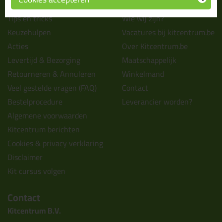
Informatie
Over ons
Tips en tricks
Wie wij zijn?
Keuzehulpen
Vacatures bij kitcentrum.be
Acties
Over Kitcentrum.be
Levertijd & Bezorging
Maatschappelijk
Retourneren & Annuleren
Winkelmand
Veel gestelde vragen (FAQ)
Contact
Bestelprocedure
Leverancier worden?
Algemene voorwaarden
Kitcentrum berichten
Cookies & privacy verklaring
Disclaimer
Kit cursus volgen
Contact
Kitcentrum B.V.