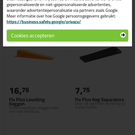
gepersonaliseerde en niet-gepersonaliseerde advertenties,
Gerelateerde producten
waaronder advertentiepersonalisatie via partners zoals Google.
Meer informatie over hoe Google persoonsgegevens gebruikt:
https://business.safety.google/privacy/
Cookies accepteren
16,
7,
75
75
Fix Plus Levelling
Fix Plus Keg Separators
Keggen
Voor de optimale verdeling bij
dunne tegels
Onverwoestbare keggen voor
een vlak resultaat