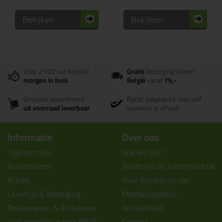
Bekijken
Bekijken
Voor 21:00 uur besteld
Gratis
bezorging binnen
morgen in huis
België
vanaf
75,-
Grootste assortiment
Bpost pakjespunt: kies zelf
uit voorraad leverbaar
wanneer je afhaalt
Informatie
Over ons
Tips en tricks
Wie wij zijn?
Keuzehulpen
Vacatures bij kitcentrum.be
Acties
Over Kitcentrum.be
Levertijd & Bezorging
Maatschappelijk
Retourneren & Annuleren
Winkelmand
Veel gestelde vragen (FAQ)
Contact