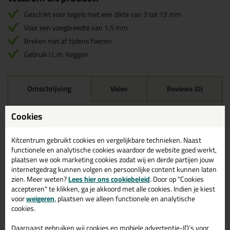
Geschikt voor tegels met een dikte van 3 tot 13 mm
Voor een voegbreedte van 1,5 mm
Breken niet af tijdens fixeren
Gebruik i.c.m. Keggen
Omschrijving
Video
Reviews (0)
Fix Plus Levelling Clips
Cookies
1,5mm - 3 tot 13mm in 100
stuks
Kitcentrum gebruikt cookies en vergelijkbare technieken. Naast
functionele en analytische cookies waardoor de website goed werkt,
Bestel de Fix Plus Levelling Clips 1,5mm - 3 tot 13mm in 100
plaatsen we ook marketing cookies zodat wij en derde partijen jouw
stuks vandaag nog! Vandaag besteld = morgen in huis.
internetgedrag kunnen volgen en persoonlijke content kunnen laten
zien. Meer weten?
Lees hier ons cookiebeleid
. Door op "Cookies
Wil je meer weten over de toepassing en kenmerken van dit
accepteren" te klikken, ga je akkoord met alle cookies. Indien je kiest
product?
Lees alles over dit product >
voor
weigeren
, plaatsen we alleen functionele en analytische
cookies.
Daarnaast gebruiken wij cookies en mobiele advertentie-ID’s voor