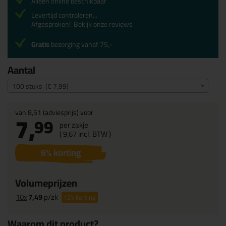
Alleen online beschikbaar
Levertijd controleren...
Afgesproken!
Bekijk onze reviews
Gratis
bezorging vanaf 75,-
Aantal
100 stuks (€ 7,99)
van
8,51
(adviesprijs) voor
7,
99
per zakje
(
9,
67
incl. BTW )
6
% korting
Volumeprijzen
10x
7,49
p/zk
12%
korting
Waarom dit product?