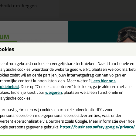
bruik i.c.m. Keggen
Omschrijving
Video
ookies
een
ix Plus Levelling Clips 1,5mm - 
cadeau 💚
tcentrum gebruikt cookies en vergelijkbare technieken. Naast functionele en
alytische cookies waardoor de website goed werkt, plaatsen we ook market
tel de Fix Plus Levelling Clips 1,5mm - 3 tot 13mm in 250 stuks vandaa
okies zodat wij en derde partijen jouw internetgedrag kunnen volgen en
rsoonlijke content kunnen laten zien. Meer weten?
Lees hier ons
 je meer weten over de toepassing en kenmerken van dit product?
Lees 
e nieuwsbrief en ontvang een
okiebeleid
. Door op "Cookies accepteren" te klikken, ga je akkoord met alle
v. €35,-
bij je eerste bestelling!
okies. Indien je kiest voor
weigeren
, plaatsen we alleen functionele en
alytische cookies.
arnaast gebruiken wij cookies en mobiele advertentie-ID’s voor
personaliseerde en niet-gepersonaliseerde advertenties, waaronder
n
vertentiepersonalisatie via partners zoals Google. Meer informatie over hoe
ogle persoonsgegevens gebruikt:
https://business.safety.google/privacy/
 de actiecode ›