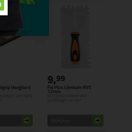
9,
99
ftgrip Voegbord
Fix Plus Lijmkam RVS
12mm
et voegen van tegels
RVS lijmkam ideaal voor
en
aanbrengen van lijm
n
Bekijken