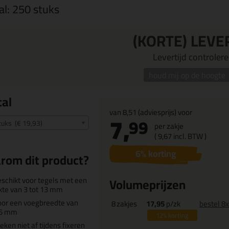
al:
250 stuks
(KORTE) LEVE
Levertijd controleren
houd mij op de hoogte
al
van
8,51
(adviesprijs) voor
7,
99
tuks (€ 19,93)
per zakje
(
9,
67
incl. BTW )
6
% korting
rom dit product?
schikt voor tegels met een
Volumeprijzen
kte van 3 tot 13 mm
or een voegbreedte van
8
zakjes
17,95
p/zk
bestel 8x
,5 mm
12%
korting
eken niet af tijdens fixeren