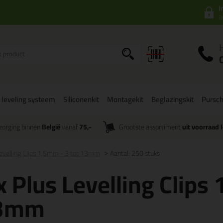
I
a
 leveling systeem
Siliconenkit
Montagekit
Beglazingskit
Pursc
zorging binnen
België
vanaf
75,-
Grootste assortiment
uit voorraad 
Levelling Clips 1,5mm - 3 tot 13mm
Aantal: 250 stuks
x Plus Levelling Clips
3mm