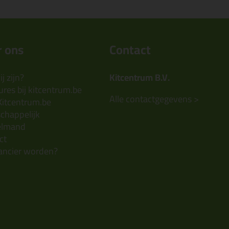
 ons
Contact
j zijn?
Kitcentrum B.V.
res bij kitcentrum.be
Alle contactgegevens >
Kitcentrum.be
chappelijk
elmand
ct
ancier worden?