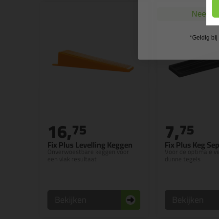
Nee, ik
*Geldig bi
16,
7,
75
75
Fix Plus Levelling Keggen
Fix Plus Keg Se
Onverwoestbare keggen voor
Voor de optimale ve
een vlak resultaat
dunne tegels
Bekijken
Bekijken