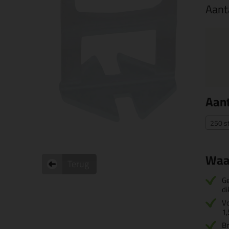
Aant
Aant
250 s
Waa
Terug
Ge
di
Vo
1
Br