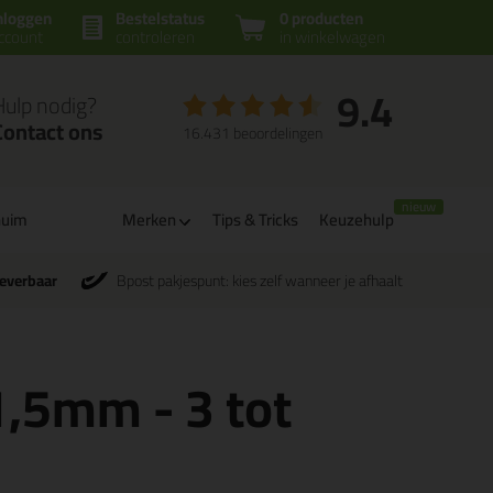
nloggen
Bestelstatus
0 producten
ccount
controleren
in winkelwagen
9.4
Hulp nodig?
Contact ons
16.431 beoordelingen
huim
Merken
Tips & Tricks
Keuzehulp
leverbaar
Bpost pakjespunt: kies zelf wanneer je afhaalt
 1,5mm - 3 tot