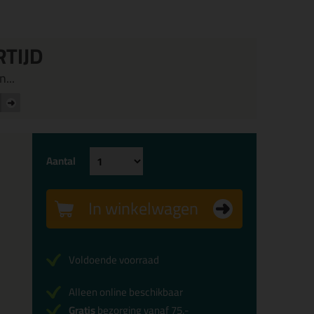
RTIJD
...
Aantal
In winkelwagen
Voldoende voorraad
Alleen online beschikbaar
Gratis
bezorging vanaf 75,-