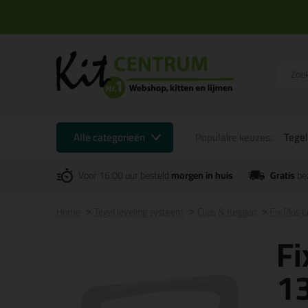
Alle categorieën
Populaire keuzes:
Tegel
Voor 16:00 uur besteld
morgen in huis
Gratis
be
Home
Tegel leveling systeem
Clips & Keggen
Fix Plus 
Fi
1