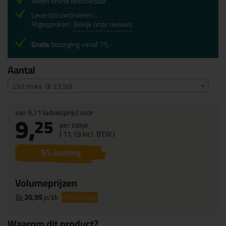
Alleen online beschikbaar
Levertijd controleren...
Afgesproken!
Bekijk onze reviews
Gratis
bezorging vanaf 75,-
Aantal
250 stuks (€ 23,50)
van
9,71
(adviesprijs) voor
9,
25
per zakje
(
11,
19
incl. BTW )
5
% korting
Volumeprijzen
8x
20,95
p/zk
13%
korting
Waarom dit product?