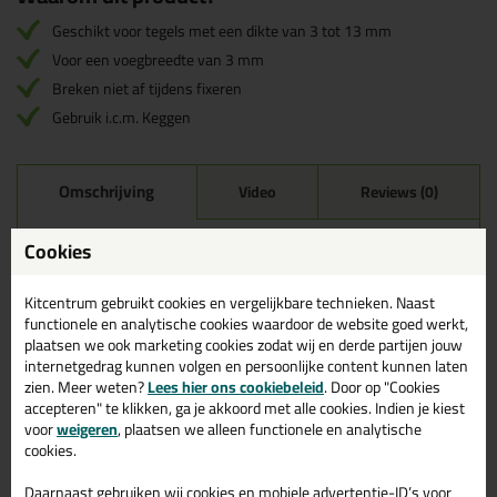
Geschikt voor tegels met een dikte van 3 tot 13 mm
Voor een voegbreedte van 3 mm
Breken niet af tijdens fixeren
Gebruik i.c.m. Keggen
Omschrijving
Video
Reviews (0)
Fix Plus Levelling Clips
Cookies
3mm - 3 tot 13mm in 250
stuks
Kitcentrum gebruikt cookies en vergelijkbare technieken. Naast
functionele en analytische cookies waardoor de website goed werkt,
Bestel de Fix Plus Levelling Clips 3mm - 3 tot 13mm in 250 stuks
plaatsen we ook marketing cookies zodat wij en derde partijen jouw
vandaag nog! Vandaag besteld = morgen in huis.
internetgedrag kunnen volgen en persoonlijke content kunnen laten
zien. Meer weten?
Lees hier ons cookiebeleid
. Door op "Cookies
Wil je meer weten over de toepassing en kenmerken van dit
accepteren" te klikken, ga je akkoord met alle cookies. Indien je kiest
product?
Lees alles over dit product >
voor
weigeren
, plaatsen we alleen functionele en analytische
cookies.
Daarnaast gebruiken wij cookies en mobiele advertentie-ID’s voor