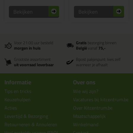
Bekijken
Bekijken
Voor 21:00 uur besteld
Gratis
bezorging binnen
morgen in huis
België
vanaf
75,-
Grootste assortiment
Bpost pakjespunt: kies zelf
uit voorraad leverbaar
wanneer je afhaalt
Informatie
Over ons
Tips en tricks
Wie wij zijn?
Keuzehulpen
Vacatures bij kitcentrum.be
Acties
Over Kitcentrum.be
Levertijd & Bezorging
Maatschappelijk
Retourneren & Annuleren
Winkelmand
Veel gestelde vragen (FAQ)
Contact