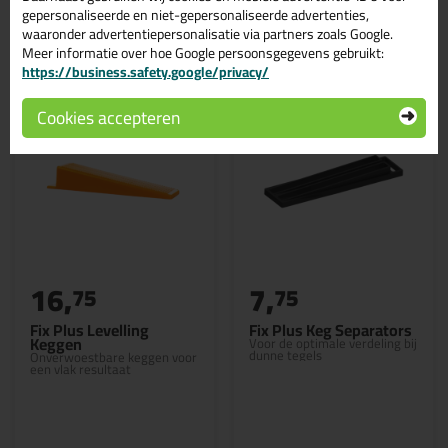
gepersonaliseerde en niet-gepersonaliseerde advertenties,
Gerelateerde producten
waaronder advertentiepersonalisatie via partners zoals Google.
Meer informatie over hoe Google persoonsgegevens gebruikt:
https://business.safety.google/privacy/
Cookies accepteren
16,
7,
75
75
Fix Plus Levelling
Fix Plus Keg Separators
Keggen
Voor de optimale verdeling bij
dunne tegels
Onverwoestbare keggen voor
een vlak resultaat