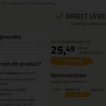
op basis van
1 productbeoordeling
DIRECT LEV
Levertijd controleren
gbreedte
van
27,26
(adviesprijs) voor
25,
49
mm
per set
(
30,
84
incl. BTW )
6
% korting
rom dit product?
et
5 sterren
beoordeeld
Volumeprijzen
les wat je nodig hebt in 1
(geldig bij alle combinaties)
kket!
3
sets
23,45
p/st
bestel 3x
bruiksvriendelijke
roducten
14%
korting
or tegels met een dikte
n 3 tot en met 16 mm*