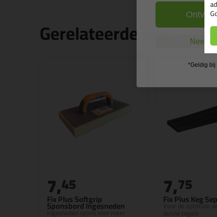
ad
Go
Ontvang
Gerelateerde producte
Nee, ik
*Geldig bi
7,
7,
45
75
Fix Plus Softgrip
Fix Plus Keg Se
Sponsbord Ingesneden
Voor de optimale ve
Ingesneden spons voor meer
dunne tegels