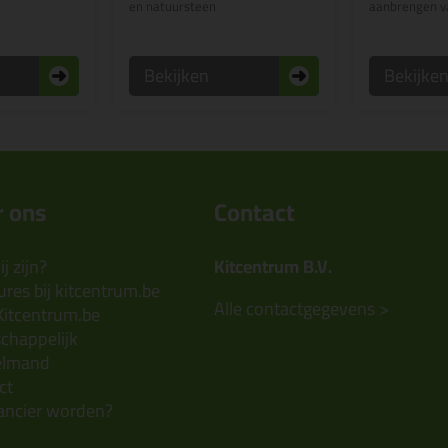
en natuursteen
aanbrengen va
Bekijken
Bekijke
 ons
Contact
j zijn?
Kitcentrum B.V.
res bij kitcentrum.be
Alle contactgegevens >
Kitcentrum.be
chappelijk
elmand
ct
ancier worden?