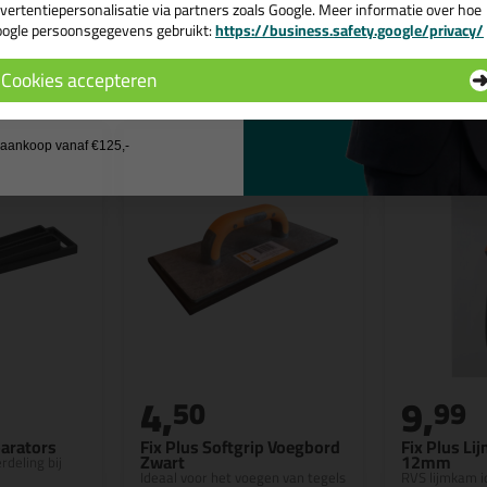
vertentiepersonalisatie via partners zoals Google. Meer informatie over hoe
ogle persoonsgegevens gebruikt:
https://business.safety.google/privacy/
 de actiecode ›
n
Cookies accepteren
 wil geen cadeau
j aankoop vanaf €125,-
4,
9,
50
99
parators
Fix Plus Softgrip Voegbord
Fix Plus L
Zwart
12mm
rdeling bij
Ideaal voor het voegen van tegels
RVS lijmkam i