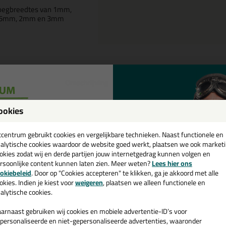
oegbreedtes van 1mm,
,5mm, 2mm en 3mm
Omschrijving
ix Plus Starters Kit 100 BASIC in
ookies
een
tel de Fix Plus Starters Kit 100 BASIC in 1,5 mm vandaag nog! Vandaag 
cadeau 💚
tcentrum gebruikt cookies en vergelijkbare technieken. Naast functionele en
alytische cookies waardoor de website goed werkt, plaatsen we ook market
 je meer weten over de toepassing en kenmerken van dit product?
Lees 
okies zodat wij en derde partijen jouw internetgedrag kunnen volgen en
rsoonlijke content kunnen laten zien. Meer weten?
Lees hier ons
e nieuwsbrief en ontvang een
ps & tricks voor Fix Plus Starters Kit 100 BA
okiebeleid
. Door op "Cookies accepteren" te klikken, ga je akkoord met alle
v. €35,-
bij je eerste bestelling!
okies. Indien je kiest voor
weigeren
, plaatsen we alleen functionele en
e volgende blogs wordt dit product gebruikt:
alytische cookies.
Tegel levelingsystemen, welke zijn er en welke past het beste bij mij
arnaast gebruiken wij cookies en mobiele advertentie-ID’s voor
personaliseerde en niet-gepersonaliseerde advertenties, waaronder