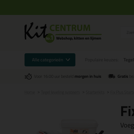
Alle categorieën
Populaire keuzes:
Tegel
Voor 16:00 uur besteld
morgen in huis
Gratis
be
Home
Tegel leveling systeem
Starterkits
Fix Plus Star
Fi
Voeg