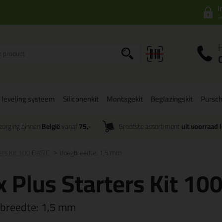
I
a
 leveling systeem
Siliconenkit
Montagekit
Beglazingskit
Pursc
zorging binnen
België
vanaf
75,-
Grootste assortiment
uit voorraad 
ters Kit 100 BASIC
Voegbreedte: 1,5 mm
x Plus Starters Kit 10
breedte:
1,5 mm