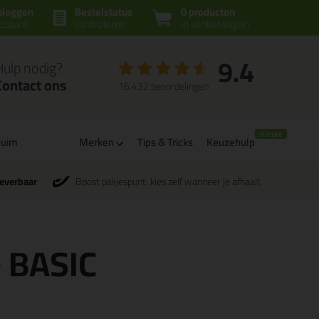
nloggen
Bestelstatus
0 producten
ccount
controleren
in winkelwagen
9.4
Hulp nodig?
Contact ons
16.432 beoordelingen
huim
Merken
Tips & Tricks
Keuzehulp
leverbaar
Bpost pakjespunt: kies zelf wanneer je afhaalt
0 BASIC