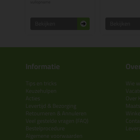
vuilopname
Bekijken
Bekijken
Informatie
Over
Tips en tricks
Wie wi
Keuzehulpen
Vacatu
Acties
Over 
Levertijd & Bezorging
Maats
Retourneren & Annuleren
Wink
Veel gestelde vragen (FAQ)
Conta
Bestelprocedure
Lever
Algemene voorwaarden