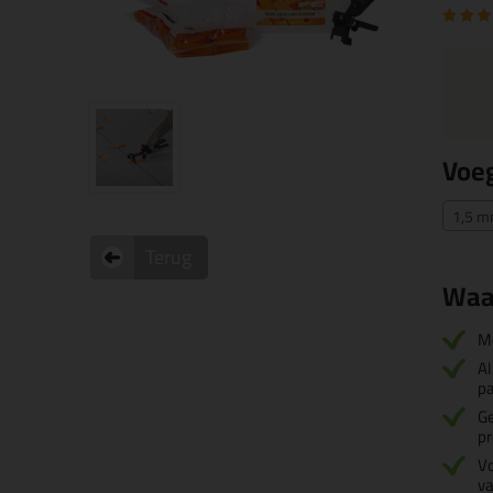
Voe
1,5 
Terug
Waa
M
Al
pa
Ge
p
Vo
va