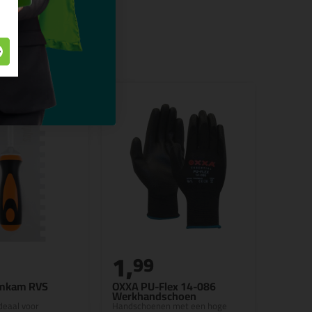
1,
99
ijmkam RVS
OXXA PU-Flex 14-086
Werkhandschoen
deaal voor
Handschoenen met een hoge