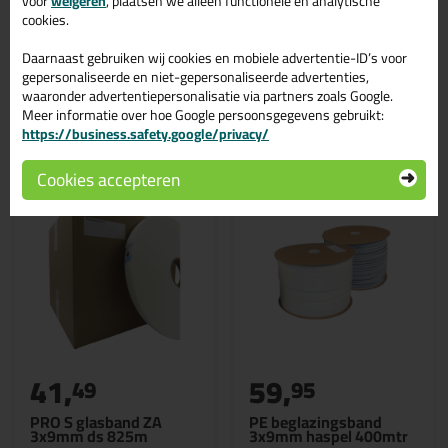
voor
weigeren
, plaatsen we alleen functionele en analytische
Wil je meer weten over de toepassing en kenmerken van dit
cookies.
product?
Lees alles over dit product >
Daarnaast gebruiken wij cookies en mobiele advertentie-ID’s voor
gepersonaliseerde en niet-gepersonaliseerde advertenties,
waaronder advertentiepersonalisatie via partners zoals Google.
Gerelateerde producten
Meer informatie over hoe Google persoonsgegevens gebruikt:
https://business.safety.google/privacy/
Cookies accepteren
41,
59,
49
95
PRO S glasband ZA
PE beglazingsband
3x9mm ds 825m
3x9mm haspel 400mtr