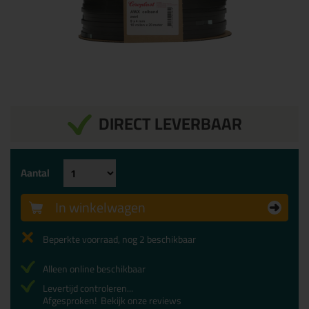
DIRECT LEVERBAAR
Aantal
In winkelwagen
Beperkte voorraad, nog 2 beschikbaar
Alleen online beschikbaar
Levertijd controleren...
Afgesproken!
Bekijk onze reviews