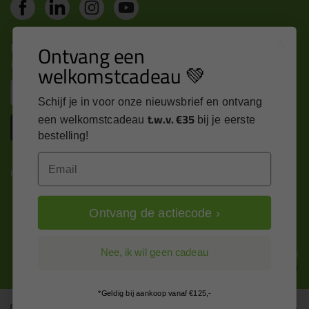
Nieuws, tips en exclusieve deals rechtstreeks in je
Ontvang een
inbox
welkomstcadeau 💚
Email
Schijf je in voor onze nieuwsbrief en ontvang
t.w.v. €35
een welkomstcadeau
bij je eerste
Inschrijven
bestelling!
Email
Kitcentrum is trots op:
Ontvang de actiecode ›
Alle prijzen zijn in EURO en excl. 21% BTW
Nee, ik wil geen cadeau
wijzig naar incl. BTW
*Geldig bij aankoop vanaf €125,-