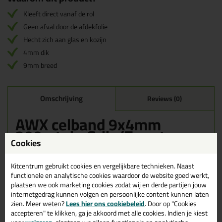
Kleeft direct vanaf de rol
Geen afval door de afdekfolie
Hecht zich aan glas en kozijn
4mm dik
9mm breed
Omschrijving
Reviews (0)
AWX celband 9x4mm
200mtr in Grijs/Zwart
Cookies
Zoek je AWX celband 9x4mm 200mtr in een specifieke kleur?
Gevonden! Deze AWX celband 9x4mm 200mtr in de kleur
Kitcentrum gebruikt cookies en vergelijkbare technieken. Naast
Grijs/Zwart is te gebruiken voor verschillende toepassingen. Een
functionele en analytische cookies waardoor de website goed werkt,
professioneel en hoogwaardig product welke makkelijk te
plaatsen we ook marketing cookies zodat wij en derde partijen jouw
gebruiken is. Bestel de AWX celband 9x4mm 200mtr in de kleur
internetgedrag kunnen volgen en persoonlijke content kunnen laten
Grijs/Zwart vandaag nog! Op voorraad en op werkdagen besteld =
zien. Meer weten?
Lees hier ons cookiebeleid
. Door op "Cookies
morgen in huis.
accepteren" te klikken, ga je akkoord met alle cookies. Indien je kiest