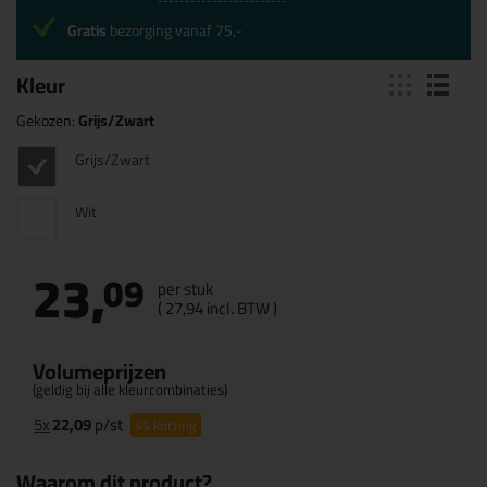
Gratis
bezorging vanaf 75,-
Kleur
Gekozen:
Grijs/Zwart
Grijs/Zwart
Wit
23,
09
per stuk
(
27,
94
incl. BTW )
Volumeprijzen
(geldig bij alle kleurcombinaties)
5x
22,09
p/st
4%
korting
Waarom dit product?