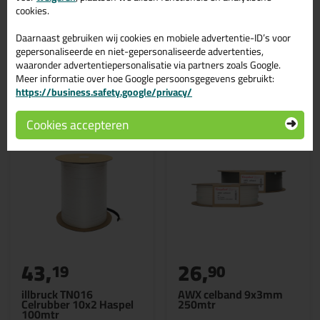
product?
Lees alles over dit product >
cookies.
Daarnaast gebruiken wij cookies en mobiele advertentie-ID’s voor
gepersonaliseerde en niet-gepersonaliseerde advertenties,
waaronder advertentiepersonalisatie via partners zoals Google.
Gerelateerde producten
Meer informatie over hoe Google persoonsgegevens gebruikt:
https://business.safety.google/privacy/
Cookies accepteren
43,
26,
19
90
illbruck TN016
AWX celband 9x3mm
Celrubber 10x2 Haspel
250mtr
100mtr