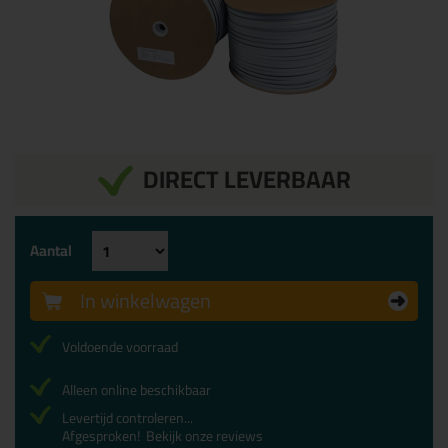
DIRECT LEVERBAAR
Aantal
In winkelwagen
Voldoende voorraad
Alleen online beschikbaar
Levertijd controleren...
Afgesproken!
Bekijk onze reviews