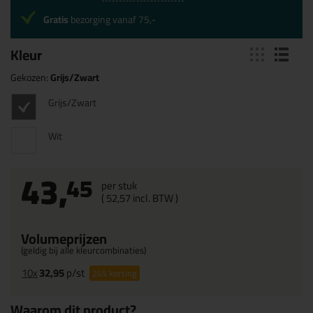
Gratis
bezorging vanaf 75,-
Kleur
Gekozen:
Grijs/Zwart
Grijs/Zwart
Wit
43,
45
per stuk
(
52,
57
incl. BTW )
Volumeprijzen
(geldig bij alle kleurcombinaties)
10x
32,95
p/st
24%
korting
Waarom dit product?