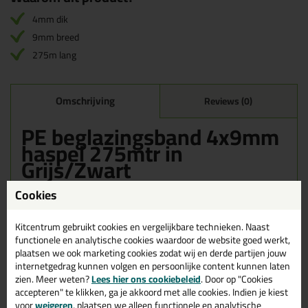
4mm dik
9mm breed
275m lang
Omschrijving
Reviews (0)
PE beglazingsband 4x9mm
haspel 275mtr in
Grijs/Zwart
Zoek je PE beglazingsband 4x9mm haspel 275mtr in een
Cookies
specifieke kleur? Gevonden! Deze PE beglazingsband 4x9mm
haspel 275mtr in de kleur Grijs/Zwart is te gebruiken voor
Kitcentrum gebruikt cookies en vergelijkbare technieken. Naast
verschillende toepassingen. Een professioneel en hoogwaardig
product welke makkelijk te gebruiken is. Bestel de PE
functionele en analytische cookies waardoor de website goed werkt,
beglazingsband 4x9mm haspel 275mtr in de kleur Grijs/Zwart
plaatsen we ook marketing cookies zodat wij en derde partijen jouw
vandaag nog! Op voorraad en op werkdagen besteld = morgen in
internetgedrag kunnen volgen en persoonlijke content kunnen laten
huis.
zien. Meer weten?
Lees hier ons cookiebeleid
. Door op "Cookies
accepteren" te klikken, ga je akkoord met alle cookies. Indien je kiest
Wil je meer weten over de toepassing en kenmerken van dit
voor
weigeren
, plaatsen we alleen functionele en analytische