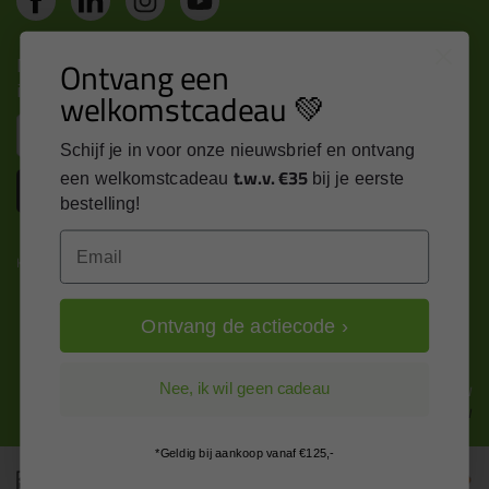
Nieuws, tips en exclusieve deals rechtstreeks in je
Ontvang een
inbox
welkomstcadeau 💚
Email
Schijf je in voor onze nieuwsbrief en ontvang
t.w.v. €35
een welkomstcadeau
bij je eerste
Inschrijven
bestelling!
Email
Kitcentrum is trots op:
Ontvang de actiecode ›
Alle prijzen zijn in EURO en excl. 21% BTW
Nee, ik wil geen cadeau
wijzig naar incl. BTW
*Geldig bij aankoop vanaf €125,-