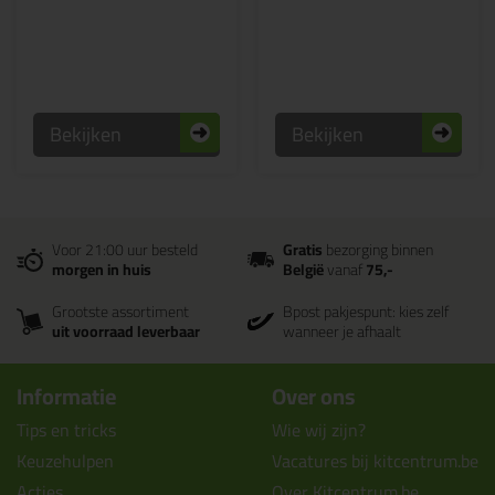
Bekijken
Bekijken
Voor 21:00 uur besteld
Gratis
bezorging binnen
morgen in huis
België
vanaf
75,-
Grootste assortiment
Bpost pakjespunt: kies zelf
uit voorraad leverbaar
wanneer je afhaalt
Informatie
Over ons
Tips en tricks
Wie wij zijn?
Keuzehulpen
Vacatures bij kitcentrum.be
Acties
Over Kitcentrum.be