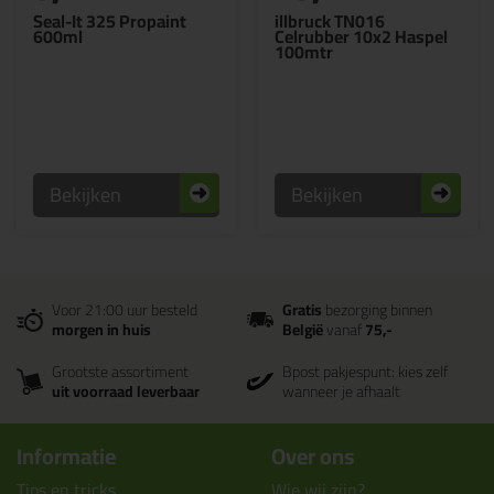
Seal-It 325 Propaint
illbruck TN016
600ml
Celrubber 10x2 Haspel
100mtr
Bekijken
Bekijken
Voor 21:00 uur besteld
Gratis
bezorging binnen
morgen in huis
België
vanaf
75,-
Grootste assortiment
Bpost pakjespunt: kies zelf
uit voorraad leverbaar
wanneer je afhaalt
Informatie
Over ons
Tips en tricks
Wie wij zijn?