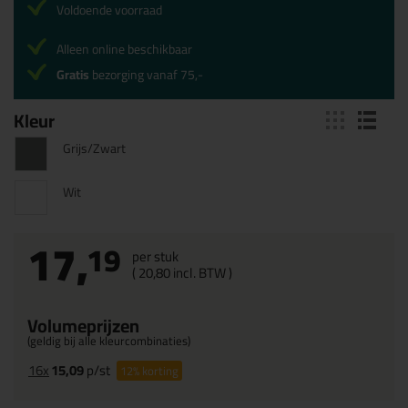
Voldoende voorraad
Alleen online beschikbaar
Gratis
bezorging vanaf 75,-
Kleur
Grijs/Zwart
Wit
17,
19
per stuk
(
20,
80
incl. BTW )
Volumeprijzen
(geldig bij alle kleurcombinaties)
16x
15,09
p/st
12%
korting