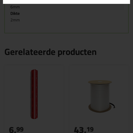
Breedte
6mm
Dikte
2mm
Gerelateerde producten
6,
43,
99
19