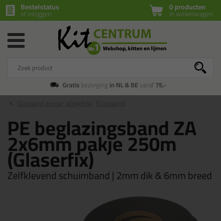
Bestelstatus
0 producten
of inloggen
in winkelwagen
Gratis
bezorging
in NL & BE
vanaf
75,-
Glasband zonder afdekfolie
(Glasband)
PE beglazingsband ZA
2x6mm pakje 250m
(Glaserfix)
Zelfklevend schuimband | 2mm dik & 6mm breed