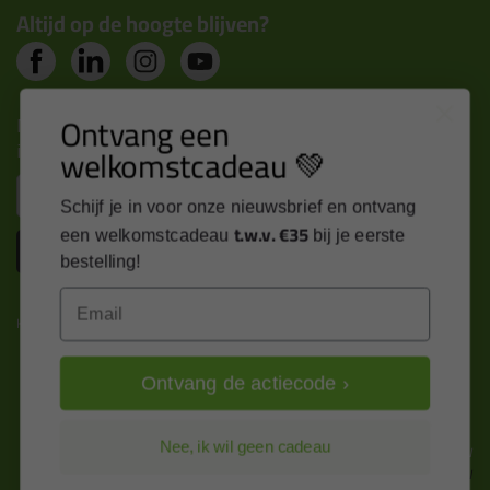
Altijd op de hoogte blijven?
Ontvang een
Nieuws, tips en exclusieve deals rechtstreeks in je
inbox
welkomstcadeau 💚
Email
Schijf je in voor onze nieuwsbrief en ontvang
t.w.v. €35
een welkomstcadeau
bij je eerste
Inschrijven
bestelling!
Email
Kitcentrum is trots op:
Ontvang de actiecode ›
Nee, ik wil geen cadeau
Alle prijzen zijn in EURO en excl. 21% BTW
wijzig naar incl. BTW