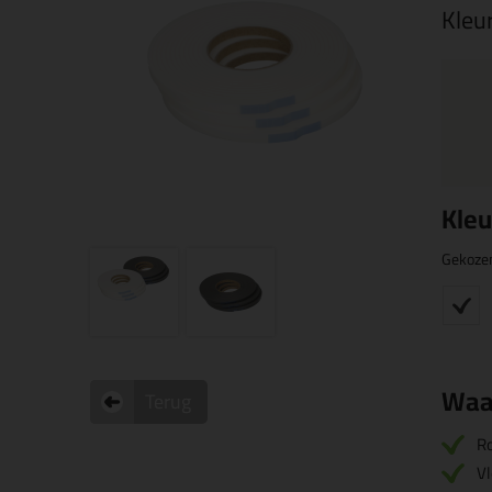
Kleu
Kleu
Gekoze
Waa
Terug
Ro
Vl