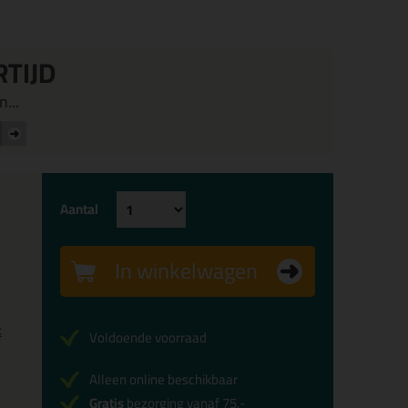
RTIJD
...
Aantal
In winkelwagen
x
Voldoende voorraad
Alleen online beschikbaar
Gratis
bezorging vanaf 75,-