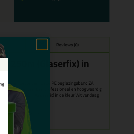
Reviews (0)
e 250m (Glaserfix) in
ieke kleur? Gevonden! Deze PE beglazingsband ZA
ing
llende toepassingen. Een professioneel en hoogwaardig
2x6mm pakje 250m (Glaserfix) in de kleur Wit vandaag
alles over dit product >