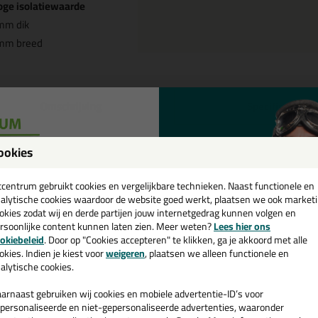
oge isolatiewaarde
mm dik
mm breed
Omschrijving
Specificaties
E beglazingsband ZA 2x6mm pakj
ookies
it
een
cadeau 💚
tcentrum gebruikt cookies en vergelijkbare technieken. Naast functionele en
k je PE beglazingsband ZA 2x6mm pakje 250m (Glaserfix) in een specif
alytische cookies waardoor de website goed werkt, plaatsen we ook market
mm pakje 250m (Glaserfix) in de kleur Wit is te gebruiken voor verschi
okies zodat wij en derde partijen jouw internetgedrag kunnen volgen en
duct welke makkelijk te gebruiken is. Bestel de PE beglazingsband ZA 
rsoonlijke content kunnen laten zien. Meer weten?
Lees hier ons
e nieuwsbrief en ontvang een
! Op voorraad en op werkdagen besteld = morgen in huis.
okiebeleid
. Door op "Cookies accepteren" te klikken, ga je akkoord met alle
v. €35,-
bij je eerste bestelling!
okies. Indien je kiest voor
weigeren
, plaatsen we alleen functionele en
alytische cookies.
 je meer weten over de toepassing en kenmerken van dit product?
Lees 
arnaast gebruiken wij cookies en mobiele advertentie-ID’s voor
personaliseerde en niet-gepersonaliseerde advertenties, waaronder