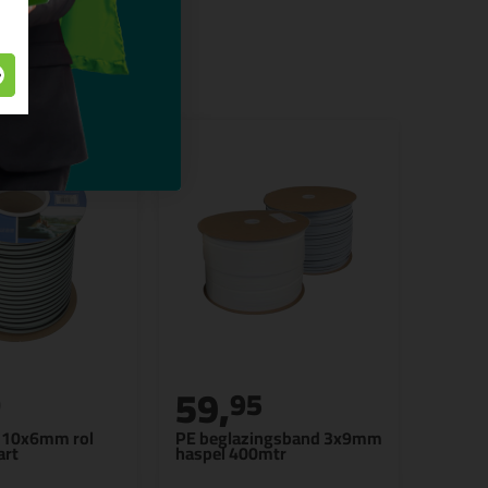
59,
0
95
 10x6mm rol
PE beglazingsband 3x9mm
art
haspel 400mtr