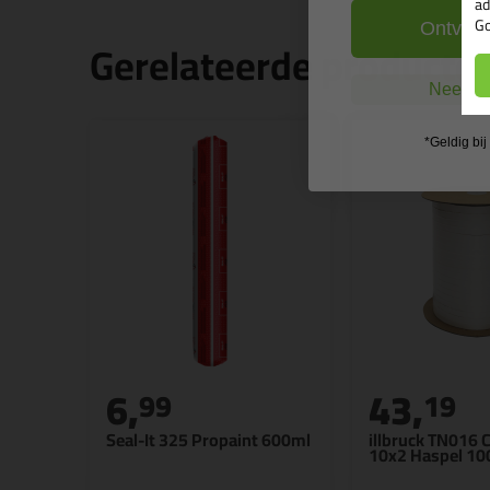
ad
Go
Ontvang
Gerelateerde producte
Nee, ik
*Geldig bi
6,
43,
99
19
Seal-It 325 Propaint 600ml
illbruck TN016 
10x2 Haspel 10