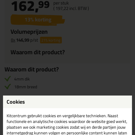
162,
99
per stuk
(
197,
22
incl. BTW )
13
% korting
Volumeprijzen
8x
146,99
p/st
21%
korting
Waarom dit product?
Waarom dit product?
4mm dik
18mm breed
Cookies
Omschrijving
Specificaties
Reviews (0)
Kitcentrum gebruikt cookies en vergelijkbare technieken. Naast
PRO S Glasband ZA
functionele en analytische cookies waardoor de website goed werkt,
plaatsen we ook marketing cookies zodat wij en derde partijen jouw
Een beglazingsband (glasband) met gesloten celstructuur welke
internetgedrag kunnen volgen en persoonlijke content kunnen laten