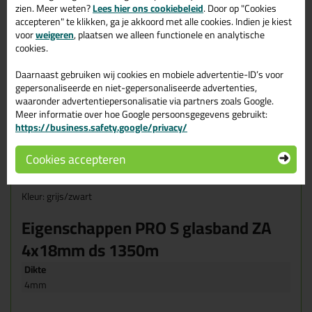
te gebruiken is volgens de NPR 3577 beglazingsrichtlijn. Deze
zien. Meer weten?
Lees hier ons cookiebeleid
. Door op "Cookies
lasband heeft een kleefzijde welke is voorzien van een sterke,
accepteren" te klikken, ga je akkoord met alle cookies. Indien je kiest
maar toch milieuvriendelijke lijmlaag. Bij PRO-S glasband zijn de
voor
weigeren
, plaatsen we alleen functionele en analytische
schijfjes los verpakt (54 schijfjes van elk 25mtr)
cookies.
Wanneer gebruik je de PRO S Glasband ZA?
Daarnaast gebruiken wij cookies en mobiele advertentie-ID’s voor
De PRO S Glasband ZA wordt veelal gebruikt voor het monteren
gepersonaliseerde en niet-gepersonaliseerde advertenties,
van glas. Door het geoctrooieerde wikkelpatroon ontaat een
waaronder advertentiepersonalisatie via partners zoals Google.
stabiele rol met vlakke, nagenoeg gesloten zijkanten. Hierdoor
Meer informatie over hoe Google persoonsgegevens gebruikt:
voldoet de PRO S Glasband ZA aan NPR 3577. Dit betekent dat
https://business.safety.google/privacy/
het voldoet aan de eis van waterdichtheid.
De PRO s Glasband is
voorzien van een sterke lijmlaag. De PRO S Glasband ZA is los
Cookies accepteren
verpakt ZONDER afdekfolie, hierdoor is de Glasband zeer
milieuvriendelijk.
Kleur: grijs/zwart
Eigenschappen PRO S glasband ZA
4x18mm ds 1350m
Dikte
4mm