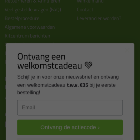
Retourneren & Annuleren
Winkelmand
Veel gestelde vragen (FAQ)
Contact
Bestelprocedure
Leverancier worden?
Algemene voorwaarden
Kitcentrum berichten
Cookies & privacy verklaring
Ontvang een
Disclaimer
welkomstcadeau 💚
Kit cursus volgen
Contact
Schijf je in voor onze nieuwsbrief en ontvang
t.w.v. €35
een welkomstcadeau
bij je eerste
Kitcentrum B.V.
bestelling!
Alle contactgegevens >
Email
Altijd op de hoogte blijven?
Ontvang de actiecode ›