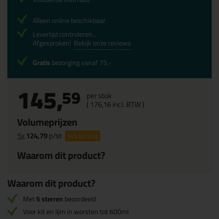
Alleen online beschikbaar
Levertijd controleren...
Afgesproken!
Bekijk onze reviews
Gratis
bezorging vanaf 75,-
145,
59
per stuk
(
176,
16
incl. BTW )
Volumeprijzen
5x
124,79
p/st
14%
korting
Waarom dit product?
Waarom dit product?
Met
5 sterren
beoordeeld
Voor kit en lijm in worsten tot 600ml