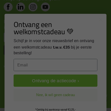
Nieuws, tips en exclusieve deals rechtstreeks in je
Ontvang een
inbox
welkomstcadeau 💚
Email
Schijf je in voor onze nieuwsbrief en ontvang
t.w.v. €35
een welkomstcadeau
bij je eerste
Inschrijven
bestelling!
Email
Kitcentrum is trots op:
Ontvang de actiecode ›
Alle prijzen zijn in EURO en excl. 21% BTW
Nee, ik wil geen cadeau
wijzig naar incl. BTW
*Geldig bij aankoop vanaf €125,-