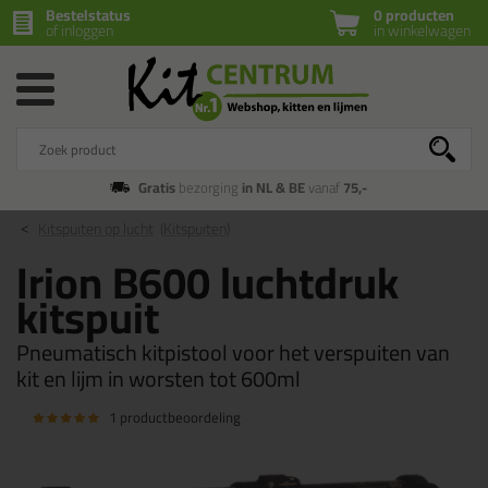
Bestelstatus
0 producten
of inloggen
in winkelwagen
Gratis
bezorging
in NL & BE
vanaf
75,-
Kitspuiten op lucht
(Kitspuiten)
Irion B600 luchtdruk
kitspuit
Pneumatisch kitpistool voor het verspuiten van
kit en lijm in worsten tot 600ml
1 productbeoordeling