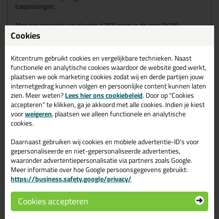
toepassingen.
Met een gewicht van slechts 1750 gram is de Irion B600
Cookies
makkelijk te hanteren, zelfs tijdens langdurige klussen. De zwarte
kleur voegt een stijlvolle en professionele uitstraling toe aan dit
hoogwaardige gereedschap.
Kitcentrum gebruikt cookies en vergelijkbare technieken. Naast
functionele en analytische cookies waardoor de website goed werkt,
Kortom, de Irion B600 pneumatische kitspuit biedt de perfecte
plaatsen we ook marketing cookies zodat wij en derde partijen jouw
combinatie van duurzaamheid, precisie en gebruiksgemak,
internetgedrag kunnen volgen en persoonlijke content kunnen laten
waardoor dit het ideale gereedschap is voor iedereen die hoge
zien. Meer weten?
Lees hier ons cookiebeleid
. Door op "Cookies
eisen stelt aan zijn of haar kitwerk.
accepteren" te klikken, ga je akkoord met alle cookies. Indien je kiest
voor
weigeren
, plaatsen we alleen functionele en analytische
Wanneer gebruik je de Irion B600?
cookies.
De Irion B600 is geschikt voor alle standaard worsten tot 600ml.
Deze kitspuit op luchtdruk komt erg goed van pas wanneer veel
Daarnaast gebruiken wij cookies en mobiele advertentie-ID’s voor
én vaak moet kitten.
gepersonaliseerde en niet-gepersonaliseerde advertenties,
waaronder advertentiepersonalisatie via partners zoals Google.
Kenmerken
Meer informatie over hoe Google persoonsgegevens gebruikt:
Geanodiseerde aluminium worstenhouder
https://business.safety.google/privacy/
Geoptimaliseerde zwaartepunt
Druk van 6-10 bar
Minimaal luchtverbruik
Cookies accepteren
Eenvoudige drukregeling
Uitstekende doseringsaanpassing