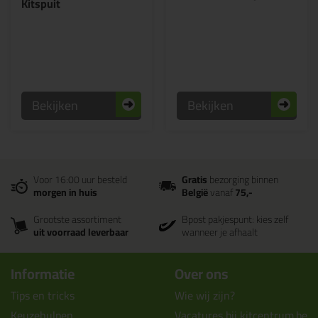
Kitspuit
Bekijken
Bekijken
Voor 16:00 uur besteld
Gratis
bezorging binnen
morgen in huis
België
vanaf
75,-
Grootste assortiment
Bpost pakjespunt: kies zelf
uit voorraad leverbaar
wanneer je afhaalt
Informatie
Over ons
Tips en tricks
Wie wij zijn?
Keuzehulpen
Vacatures bij kitcentrum.be