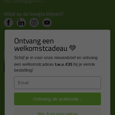
Alle contactgegevens >
Altijd op de hoogte blijven?
Nieuws, tips en exclusieve deals rechtstreeks in je
Ontvang een
inbox
welkomstcadeau 💚
Email
Schijf je in voor onze nieuwsbrief en ontvang
t.w.v. €35
een welkomstcadeau
bij je eerste
Inschrijven
bestelling!
Email
Kitcentrum is trots op:
Ontvang de actiecode ›
Alle prijzen zijn in EURO en excl. 21% BTW
Nee, ik wil geen cadeau