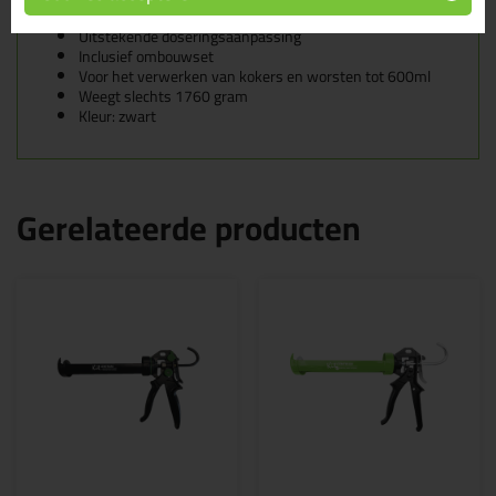
Eenvoudige drukregeling
Uitstekende doseringsaanpassing
Inclusief ombouwset
Voor het verwerken van kokers en worsten tot 600ml
Weegt slechts 1760 gram
Kleur: zwart
Gerelateerde producten