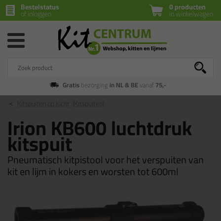
Bestelstatus
0 producten
of inloggen
in winkelwagen
Gratis
bezorging
in NL & BE
vanaf
75,-
Kitspuiten op lucht
(Kitspuiten)
Irion KB600 luchtdruk
kitspuit
Pneumatisch kitpistool voor het verspuiten van
kit en lijm in kokers en worsten tot 600ml