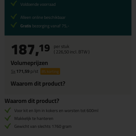
Voldoende voorraad
Alleen online beschikbaar
Gratis
bezorging vanaf 75,-
187,
19
per stuk
(
226,
50
incl. BTW )
Volumeprijzen
5x
171,59
p/st
8%
korting
Waarom dit product?
Waarom dit product?
Voor kit en lijm in kokers en worsten tot 600ml
Makkelijk te hanteren
Gewicht van slechts 1760 gram