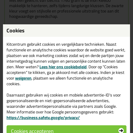
Met een gewicht van slechts 1760 gram is de Irion KB600
makkelijk te hanteren, zelfs tijdens langdurige klussen. De zwarte
kleur voegt een stijlvolle en professionele uitstraling toe aan dit
hoogwaardige gereedschap.
Kortom, de Irion KB600 pneumatische kitspuit biedt de perfecte
Cookies
combinatie van duurzaamheid, precisie en gebruiksgemak,
waardoor dit het ideale gereedschap is voor iedereen die hoge
eisen stelt aan zijn of haar kitwerk.
Kitcentrum gebruikt cookies en vergelijkbare technieken. Naast
functionele en analytische cookies waardoor de website goed werkt,
plaatsen we ook marketing cookies zodat wij en derde partijen jouw
Inclusief ombouwset
De Irion KB600 wordt geleverd met een handige ombouwset,
internetgedrag kunnen volgen en persoonlijke content kunnen laten
waardoor gebruikers flexibel zijn in het gebruiken van kokers én
zien. Meer weten?
Lees hier ons cookiebeleid
. Door op "Cookies
worsten.
accepteren" te klikken, ga je akkoord met alle cookies. Indien je kiest
voor
weigeren
, plaatsen we alleen functionele en analytische
Wanneer gebruik je de Irion KB600?
cookies.
De Irion KB600 is geschikt voor alle standaard kokers en worsten
tot 600ml. Deze kitspuit op luchtdruk komt erg goed van pas
Daarnaast gebruiken wij cookies en mobiele advertentie-ID’s voor
wanneer veel én vaak moet kitten.
gepersonaliseerde en niet-gepersonaliseerde advertenties,
waaronder advertentiepersonalisatie via partners zoals Google.
Kenmerken
Meer informatie over hoe Google persoonsgegevens gebruikt:
Geanodiseerde aluminium kokerhouder
https://business.safety.google/privacy/
Geoptimaliseerde zwaartepunt
Druk van 6-10 bar
Cookies accepteren
Minimaal luchtverbruik