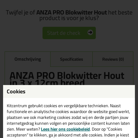
Twijfel je of
ANZA PRO Blokwitter Hout
het beste
product is voor je klus?
Start de check
Omschrijving
Specificaties
Reviews (0)
ANZA PRO Blokwitter Hout
in 3 x 12cm breed
Cookies
Bestel de ANZA PRO Blokwitter Hout in 3 x 12cm breed vandaag
nog! Vandaag besteld = morgen in huis.
Kitcentrum gebruikt cookies en vergelijkbare technieken. Naast
Wil je meer weten over de toepassing en kenmerken van dit
functionele en analytische cookies waardoor de website goed werkt,
product?
Lees alles over dit product >
plaatsen we ook marketing cookies zodat wij en derde partijen jouw
internetgedrag kunnen volgen en persoonlijke content kunnen laten
Tips & tricks voor ANZA PRO
zien. Meer weten?
Lees hier ons cookiebeleid
. Door op "Cookies
accepteren" te klikken, ga je akkoord met alle cookies. Indien je kiest