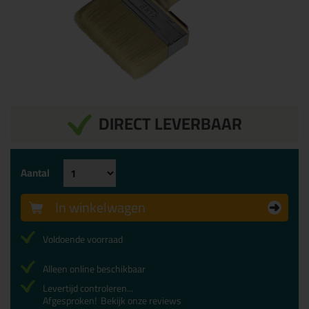
DIRECT LEVERBAAR
Aantal
In winkelwagen
Voldoende voorraad
Alleen online beschikbaar
Levertijd controleren...
Afgesproken!
Bekijk onze reviews