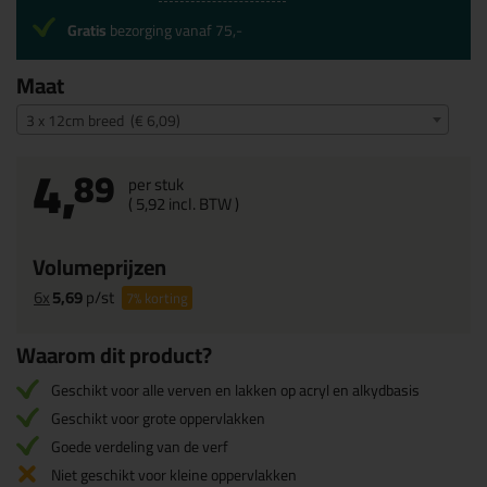
Gratis
bezorging vanaf 75,-
Maat
3 x 12cm breed (€ 6,09)
4,
89
per stuk
(
5,
92
incl. BTW )
Volumeprijzen
6x
5,69
p/st
7%
korting
Waarom dit product?
Geschikt voor alle verven en lakken op acryl en alkydbasis
Geschikt voor grote oppervlakken
Goede verdeling van de verf
Niet geschikt voor kleine oppervlakken