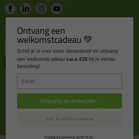
Nieuws, tips en exclusieve deals rechtstreeks in je
Ontvang een
inbox
welkomstcadeau 💚
Email
Schijf je in voor onze nieuwsbrief en ontvang
t.w.v. €35
een welkomstcadeau
bij je eerste
Inschrijven
bestelling!
Email
Kitcentrum is trots op:
Ontvang de actiecode ›
Alle prijzen zijn in EURO en excl. 21% BTW
Nee, ik wil geen cadeau
wijzig naar incl. BTW
*Geldig bij aankoop vanaf €125,-