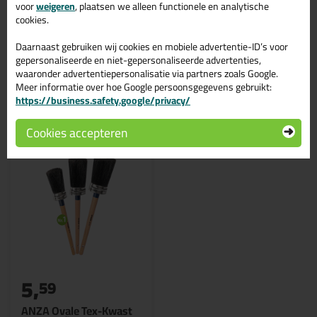
Blokwitter Hout
voor
weigeren
, plaatsen we alleen functionele en analytische
In de volgende blogs wordt dit product gebruikt:
cookies.
Dit is hoe je buisdoorvoeren waterdicht af kunt dichten!
Daarnaast gebruiken wij cookies en mobiele advertentie-ID’s voor
gepersonaliseerde en niet-gepersonaliseerde advertenties,
waaronder advertentiepersonalisatie via partners zoals Google.
Meer informatie over hoe Google persoonsgegevens gebruikt:
Gerelateerde producten
https://business.safety.google/privacy/
Cookies accepteren
5,
59
ANZA Ovale Tex-Kwast