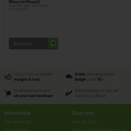
Muurverfkwast
Geschikt voor alle types
muurverf🖌
Bekijken
Voor 21:00 uur besteld
Gratis
bezorging binnen
morgen in huis
België
vanaf
75,-
Grootste assortiment
Bpost pakjespunt: kies zelf
uit voorraad leverbaar
wanneer je afhaalt
Informatie
Over ons
Tips en tricks
Wie wij zijn?
Keuzehulpen
Vacatures bij kitcentrum.be