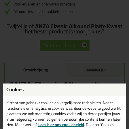
Voor ervaren en onervaren schilders
Allround kwast, de makkelijke keuze
Twijfel je of
ANZA Classic Allround Platte Kwast
het beste product is voor je klus?
Start de check
Omschrijving
Reviews (0)
ANZA Classic Allround
Platte Kwast in 1,5 inch
Cookies
(40mm breed)
Kitcentrum gebruikt cookies en vergelijkbare technieken. Naast
Bestel de ANZA Classic Allround Platte Kwast in 1,5 inch (40mm
functionele en analytische cookies waardoor de website goed werkt,
breed) vandaag nog! Vandaag besteld = morgen in huis.
plaatsen we ook marketing cookies zodat wij en derde partijen jouw
internetgedrag kunnen volgen en persoonlijke content kunnen laten
Wil je meer weten over de toepassing en kenmerken van dit
zien. Meer weten?
Lees hier ons cookiebeleid
. Door op "Cookies
product?
Lees alles over dit product >