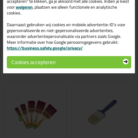
accepteren" te klikken, ga je akkoord met alle cookies. Indien je kiest
voor
weigeren
, plaatsen we alleen functionele en analytische
Tips & tricks voor ANZA Classic
cookies.
Allround Platte Kwast
Daarnaast gebruiken wij cookies en mobiele advertentie-ID’s voor
gepersonaliseerde en niet-gepersonaliseerde advertenties,
In de volgende blogs wordt dit product gebruikt:
waaronder advertentiepersonalisatie via partners zoals Google.
Kimband aanbrengen, hoe doe ik dat?
Meer informatie over hoe Google persoonsgegevens gebruikt:
https://business.safety.google/privacy/
Cookies accepteren
Gerelateerde producten