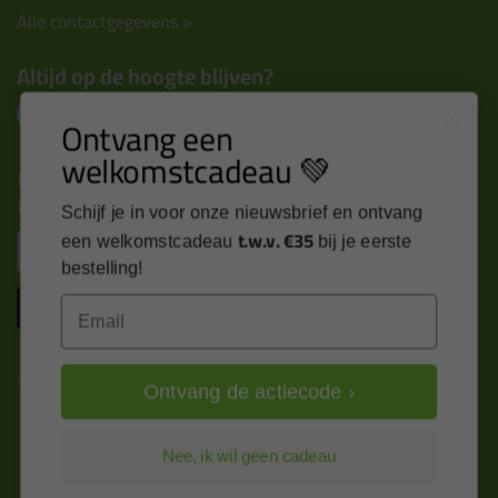
Alle contactgegevens >
Altijd op de hoogte blijven?
Ontvang een
welkomstcadeau 💚
Nieuws, tips en exclusieve deals rechtstreeks in je
inbox
Schijf je in voor onze nieuwsbrief en ontvang
t.w.v. €35
Email
een welkomstcadeau
bij je eerste
bestelling!
Inschrijven
Email
Kitcentrum is trots op:
Ontvang de actiecode ›
Nee, ik wil geen cadeau