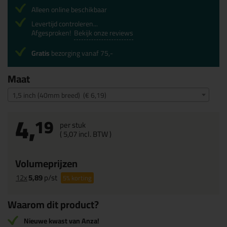
Alleen online beschikbaar
Levertijd controleren...
Afgesproken!
Bekijk onze reviews
Gratis
bezorging vanaf 75,-
Maat
1,5 inch (40mm breed) (€ 6,19)
4,
19
per stuk
(
5,
07
incl. BTW )
Volumeprijzen
12x
5,89
p/st
5%
korting
Waarom dit product?
Nieuwe kwast van Anza!