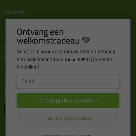
Contact
Kitcentrum B.V.
Ontvang een
Alle contactgegevens >
welkomstcadeau 💚
Altijd op de hoogte blijven?
Schijf je in voor onze nieuwsbrief en ontvang
t.w.v. €35
een welkomstcadeau
bij je eerste
bestelling!
Nieuws, tips en exclusieve deals rechtstreeks in je
Email
inbox
Email
Ontvang de actiecode ›
Inschrijven
Nee, ik wil geen cadeau
Kitcentrum is trots op: