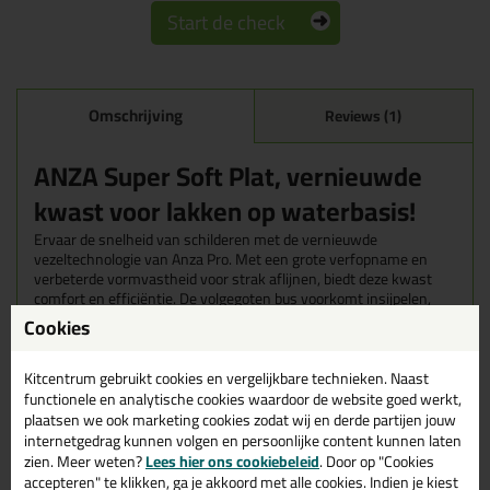
Start de check
Omschrijving
Reviews (1)
ANZA Super Soft Plat, vernieuwde
kwast voor lakken op waterbasis!
Ervaar de snelheid van schilderen met de vernieuwde
vezeltechnologie van Anza Pro. Met een grote verfopname en
verbeterde vormvastheid voor strak aflijnen, biedt deze kwast
comfort en efficiëntie. De volgegoten bus voorkomt insijpelen,
terwijl de walitatieve beukenhouten steel voor een fijne grip zorgt.
Cookies
Geschikt voor waterbasis lakken.
Kitcentrum gebruikt cookies en vergelijkbare technieken. Naast
Deze vernieuwde kwast van ANZA Pro is extra duurzaam. De
functionele en analytische cookies waardoor de website goed werkt,
onbehandelde houten steel is gemaakt van duurzaam hout en de
kwast is voorzien van een FSC verpakking! Anza denkt met deze
plaatsen we ook marketing cookies zodat wij en derde partijen jouw
verbeterde kwastenlijn niet alleen aan jou, maar ook aan het
internetgedrag kunnen volgen en persoonlijke content kunnen laten
milieu ♻️
zien. Meer weten?
Lees hier ons cookiebeleid
. Door op "Cookies
accepteren" te klikken, ga je akkoord met alle cookies. Indien je kiest