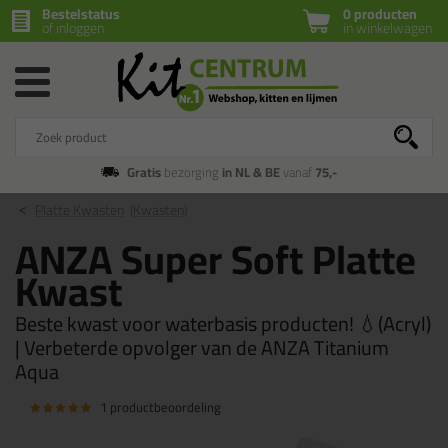
Bestelstatus
0 producten
of inloggen
in winkelwagen
Gratis
bezorging
in NL & BE
vanaf
75,-
Platte Kwasten
(Kwasten)
ANZA Super Soft Platte
Kwast
Beste kwast voor waterbasis producten! 💧(Acryl)
| Verbeterde opvolger van de ANZA Titanium
Aqua
1 productbeoordeling