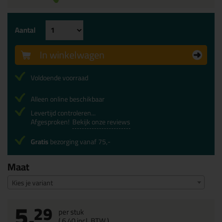
Aantal
In winkelwagen
Voldoende voorraad
Alleen online beschikbaar
Levertijd controleren...
Afgesproken!
Bekijk onze reviews
Gratis
bezorging vanaf 75,-
Maat
Kies je variant
5,
29
per stuk
(
6,
40
incl. BTW )