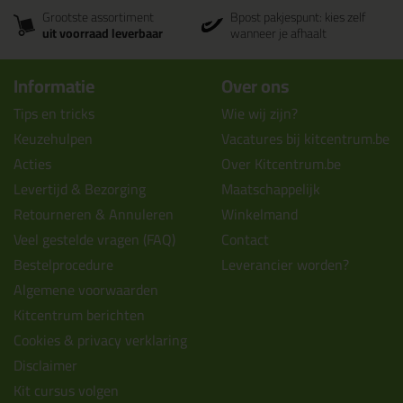
Grootste assortiment
Bpost pakjespunt: kies zelf
uit voorraad leverbaar
wanneer je afhaalt
Informatie
Over ons
Tips en tricks
Wie wij zijn?
Keuzehulpen
Vacatures bij kitcentrum.be
Acties
Over Kitcentrum.be
Levertijd & Bezorging
Maatschappelijk
Retourneren & Annuleren
Winkelmand
Veel gestelde vragen (FAQ)
Contact
Bestelprocedure
Leverancier worden?
Algemene voorwaarden
Kitcentrum berichten
Cookies & privacy verklaring
Disclaimer
Kit cursus volgen