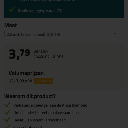
Gratis
bezorging vanaf 75,-
Maat
2,5 inch (65mm breed) (€ 8,19)
3,
79
per stuk
(
4,
59
incl. BTW )
Volumeprijzen
12x
7,99
p/st
2%
korting
Waarom dit product?
Verbeterde opvolger van de Anza Diamond
Onbehandelde steel van duurzaam hout
Bevat 30 procent varkenshaar!
Superstrak resultaat