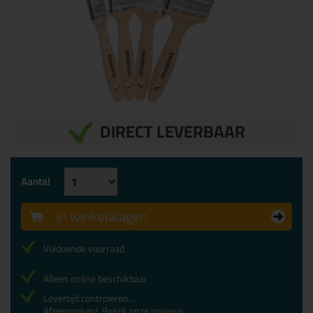
DIRECT LEVERBAAR
Aantal
In winkelwagen
Voldoende voorraad
Alleen online beschikbaar
Levertijd controleren...
Afgesproken!
Bekijk onze reviews