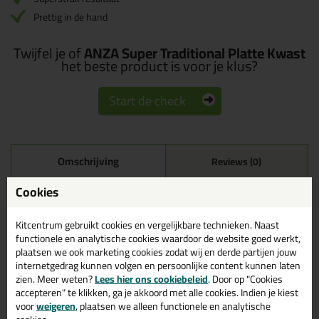
Prettig in de hand
Twijfel je of
ANZA Super Traditional Platte Kwast
het beste product is voor je klus?
Start de check
Omschrijving
Reviews (0)
ANZA Super Traditional
Cookies
Platte Kwast in 2,5 inch
(65mm breed)
Kitcentrum gebruikt cookies en vergelijkbare technieken. Naast
functionele en analytische cookies waardoor de website goed werkt,
plaatsen we ook marketing cookies zodat wij en derde partijen jouw
Bestel de ANZA Super Traditional Platte Kwast in 2,5 inch (65mm
internetgedrag kunnen volgen en persoonlijke content kunnen laten
breed) vandaag nog! Vandaag besteld = morgen in huis.
zien. Meer weten?
Lees hier ons cookiebeleid
. Door op "Cookies
accepteren" te klikken, ga je akkoord met alle cookies. Indien je kiest
Wil je meer weten over de toepassing en kenmerken van dit
voor
weigeren
, plaatsen we alleen functionele en analytische
product?
Lees alles over dit product >