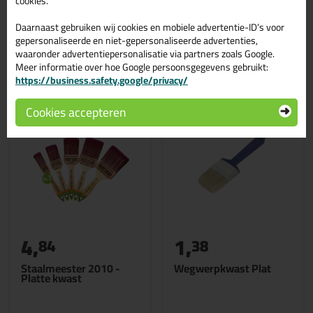
cookies.
Daarnaast gebruiken wij cookies en mobiele advertentie-ID’s voor
gepersonaliseerde en niet-gepersonaliseerde advertenties,
Gerelateerde producten
waaronder advertentiepersonalisatie via partners zoals Google.
Meer informatie over hoe Google persoonsgegevens gebruikt:
https://business.safety.google/privacy/
Cookies accepteren
4,
1,
84
38
Staalmeester 2010 -
Wegwerpkwast Plat
Platte kwast