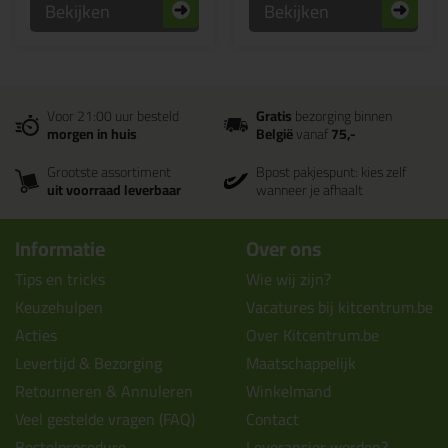
Bekijken
Bekijken
Voor 21:00 uur besteld
Gratis
bezorging binnen
morgen in huis
België
vanaf
75,-
Grootste assortiment
Bpost pakjespunt: kies zelf
uit voorraad leverbaar
wanneer je afhaalt
Informatie
Over ons
Tips en tricks
Wie wij zijn?
Keuzehulpen
Vacatures bij kitcentrum.be
Acties
Over Kitcentrum.be
Levertijd & Bezorging
Maatschappelijk
Retourneren & Annuleren
Winkelmand
Veel gestelde vragen (FAQ)
Contact
Bestelprocedure
Leverancier worden?