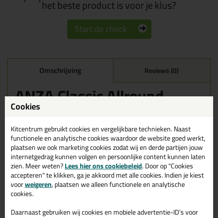
het beste product is voor je klus?
Start de check
Omschrijving
Reviews (0)
ANZA Classic Allround
Ronde Kwast in nr. 14
Cookies
(25mm breed)
Kitcentrum gebruikt cookies en vergelijkbare technieken. Naast
Bestel de ANZA Classic Allround Ronde Kwast in nr. 14 (25mm
functionele en analytische cookies waardoor de website goed werkt,
breed) vandaag nog! Vandaag besteld = morgen in huis.
plaatsen we ook marketing cookies zodat wij en derde partijen jouw
internetgedrag kunnen volgen en persoonlijke content kunnen laten
Wil je meer weten over de toepassing en kenmerken van dit
zien. Meer weten?
Lees hier ons cookiebeleid
. Door op "Cookies
product?
Lees alles over dit product >
accepteren" te klikken, ga je akkoord met alle cookies. Indien je kiest
voor
weigeren
, plaatsen we alleen functionele en analytische
cookies.
Daarnaast gebruiken wij cookies en mobiele advertentie-ID’s voor