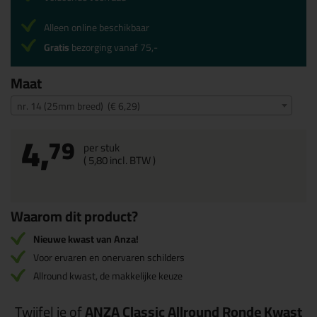
Alleen online beschikbaar
Gratis
bezorging vanaf 75,-
Maat
nr. 14 (25mm breed) (€ 6,29)
4,
79
per stuk
(
5,
80
incl. BTW )
Waarom dit product?
Nieuwe kwast van Anza!
Voor ervaren en onervaren schilders
Allround kwast, de makkelijke keuze
Twijfel je of
ANZA Classic Allround Ronde Kwast