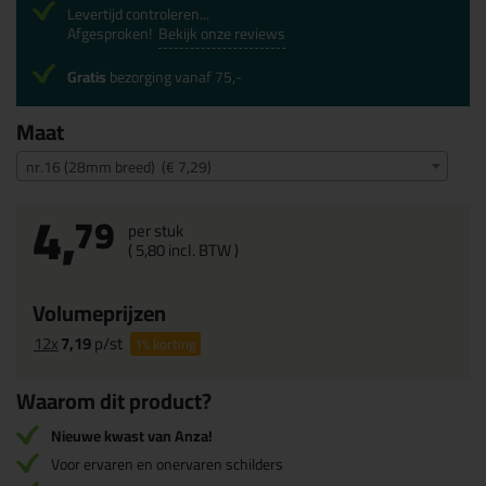
Levertijd controleren...
Afgesproken!
Bekijk onze reviews
Gratis
bezorging vanaf 75,-
Maat
nr.16 (28mm breed) (€ 7,29)
4,
79
per stuk
(
5,
80
incl. BTW )
Volumeprijzen
12x
7,19
p/st
1%
korting
Waarom dit product?
Nieuwe kwast van Anza!
Voor ervaren en onervaren schilders