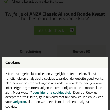
Allround kwast, de makkelijke keuze
Twijfel je of
ANZA Classic Allround Ronde Kwast
het beste product is voor je klus?
Start de check
Omschrijving
Reviews (0)
ANZA Classic Allround
Cookies
Ronde Kwast in nr.16
(28mm breed)
Kitcentrum gebruikt cookies en vergelijkbare technieken. Naast
functionele en analytische cookies waardoor de website goed werkt,
plaatsen we ook marketing cookies zodat wij en derde partijen jouw
Bestel de ANZA Classic Allround Ronde Kwast in nr.16 (28mm
breed) vandaag nog! Vandaag besteld = morgen in huis.
internetgedrag kunnen volgen en persoonlijke content kunnen laten
zien. Meer weten?
Lees hier ons cookiebeleid
. Door op "Cookies
accepteren" te klikken, ga je akkoord met alle cookies. Indien je kiest
Wil je meer weten over de toepassing en kenmerken van dit
product?
Lees alles over dit product >
voor
weigeren
, plaatsen we alleen functionele en analytische
cookies.