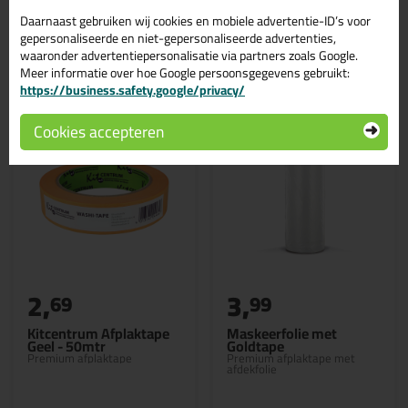
Daarnaast gebruiken wij cookies en mobiele advertentie-ID’s voor
gepersonaliseerde en niet-gepersonaliseerde advertenties,
Gerelateerde producten
waaronder advertentiepersonalisatie via partners zoals Google.
Meer informatie over hoe Google persoonsgegevens gebruikt:
https://business.safety.google/privacy/
Cookies accepteren
2,
3,
69
99
Kitcentrum Afplaktape
Maskeerfolie met
Geel - 50mtr
Goldtape
Premium afplaktape
Premium afplaktape met
afdekfolie