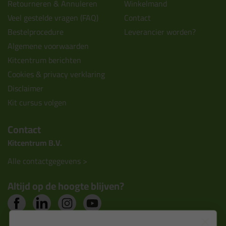
Retourneren & Annuleren
Winkelmand
Veel gestelde vragen (FAQ)
Contact
Bestelprocedure
Leverancier worden?
Algemene voorwaarden
Kitcentrum berichten
Cookies & privacy verklaring
Disclaimer
Kit cursus volgen
Contact
Kitcentrum B.V.
Alle contactgegevens >
Altijd op de hoogte blijven?