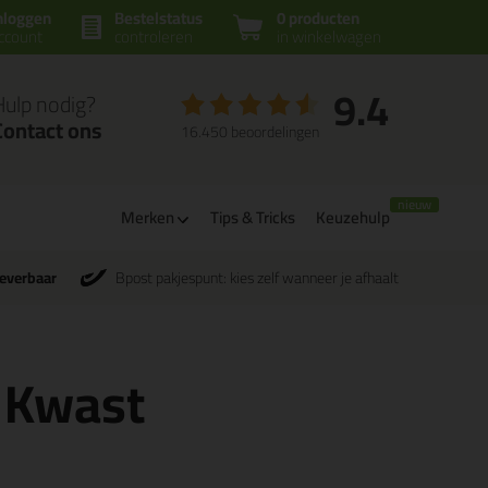
nloggen
Bestelstatus
0 producten
ccount
controleren
in winkelwagen
9.4
Hulp nodig?
Contact ons
16.450 beoordelingen
Merken
Tips & Tricks
Keuzehulp
leverbaar
Bpost pakjespunt: kies zelf wanneer je afhaalt
 Kwast