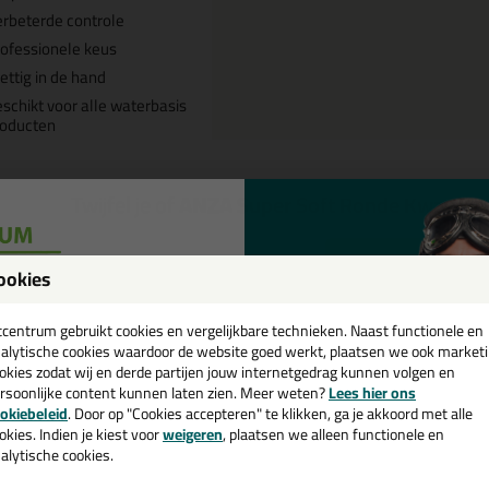
rbeterde controle
ofessionele keus
ettig in de hand
schikt voor alle waterbasis
roducten
Twijfel je of
ANZA Super Soft Ronde Kwast
he
Start de check
ookies
een
cadeau 💚
tcentrum gebruikt cookies en vergelijkbare technieken. Naast functionele en
alytische cookies waardoor de website goed werkt, plaatsen we ook market
Omschrijving
okies zodat wij en derde partijen jouw internetgedrag kunnen volgen en
rsoonlijke content kunnen laten zien. Meer weten?
Lees hier ons
e nieuwsbrief en ontvang een
NZA Super Soft Ronde Kwast in 
okiebeleid
. Door op "Cookies accepteren" te klikken, ga je akkoord met alle
v. €35,-
bij je eerste bestelling!
okies. Indien je kiest voor
weigeren
, plaatsen we alleen functionele en
alytische cookies.
tel de ANZA Super Soft Ronde Kwast in nr.16 (28mm breed) vandaag no