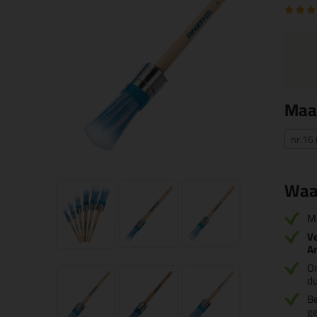
Maa
nr.16
Waa
M
Ve
A
O
d
B
ge