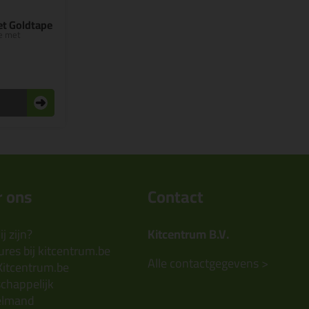
et Goldtape
e met
 ons
Contact
j zijn?
Kitcentrum B.V.
res bij kitcentrum.be
Alle contactgegevens >
Kitcentrum.be
chappelijk
elmand