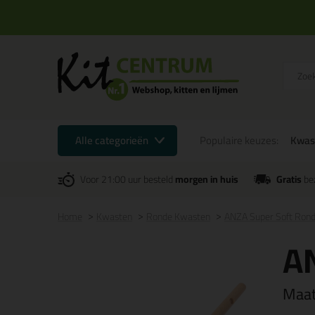
Alle categorieën
Populaire keuzes:
Kwas
Voor 21:00 uur besteld
morgen in huis
Gratis
be
Home
Kwasten
Ronde Kwasten
ANZA Super Soft Ron
A
Maa