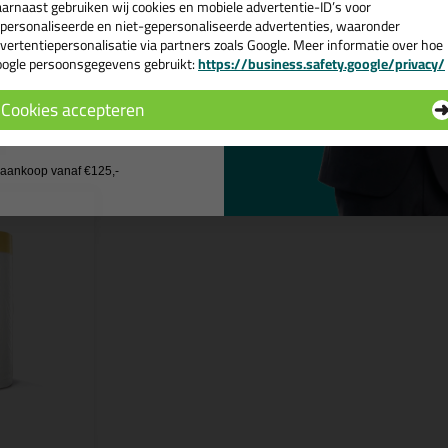
arnaast gebruiken wij cookies en mobiele advertentie-ID’s voor
 je meer weten over de toepassing en kenmerken van dit product?
Lees 
personaliseerde en niet-gepersonaliseerde advertenties, waaronder
vertentiepersonalisatie via partners zoals Google. Meer informatie over hoe
ogle persoonsgegevens gebruikt:
https://business.safety.google/privacy/
 de actiecode ›
Cookies accepteren
n
 wil geen cadeau
j aankoop vanaf €125,-