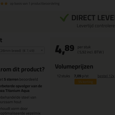
op basis van
1 productbeoordeling
DIRECT LEV
Levertijd controleren
t
4,
89
per stuk
 (28mm breed) (€ 7,49)
(
5,
92
incl. BTW )
Volumeprijzen
rom dit product?
12
stuks
7,09
p/st
bestel 12x
et
5 sterren
beoordeeld
5%
korting
rbeterde opvolger van de
nza Titanium Aqua
nbehandelde steel van
uurzaam hout
ehoudt vorm door
optimaliseerde vezelmix