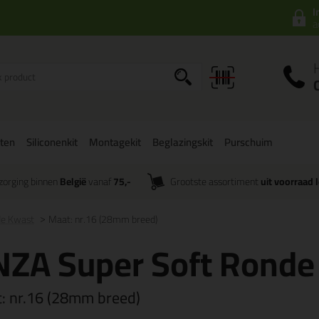
I
a
ten
Siliconenkit
Montagekit
Beglazingskit
Purschuim
zorging binnen
België
vanaf
75,-
Grootste assortiment
uit voorraad 
de Kwast
Maat: nr.16 (28mm breed)
NZA Super Soft Ronde
t:
nr.16 (28mm breed)