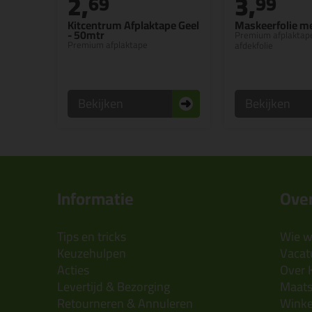
2,
3,
69
99
Kitcentrum Afplaktape Geel
Maskeerfolie m
- 50mtr
Premium afplaktap
Premium afplaktape
afdekfolie
Bekijken
Bekijken
Informatie
Over
Tips en tricks
Wie wi
Keuzehulpen
Vacatu
Acties
Over 
Levertijd & Bezorging
Maats
Retourneren & Annuleren
Wink