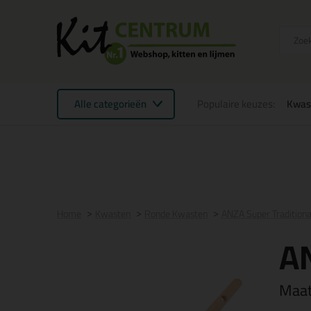
Alle categorieën
Populaire keuzes:
Kwas
Voor 21:00 uur besteld
morgen in huis
Gratis
be
Home
Kwasten
Ronde Kwasten
ANZA Super Tradition
AN
Maa