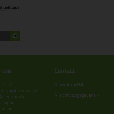
et Goldtape
e met
 ons
Contact
j zijn?
Kitcentrum B.V.
res bij kitcentrum.be
Alle contactgegevens >
Kitcentrum.be
chappelijk
elmand