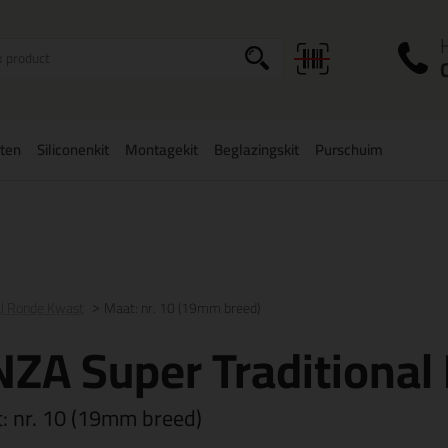
I
a
ten
Siliconenkit
Montagekit
Beglazingskit
Purschuim
zorging binnen
België
vanaf
75,-
Grootste assortiment
uit voorraad 
al Ronde Kwast
Maat: nr. 10 (19mm breed)
ZA Super Traditional
t:
nr. 10 (19mm breed)