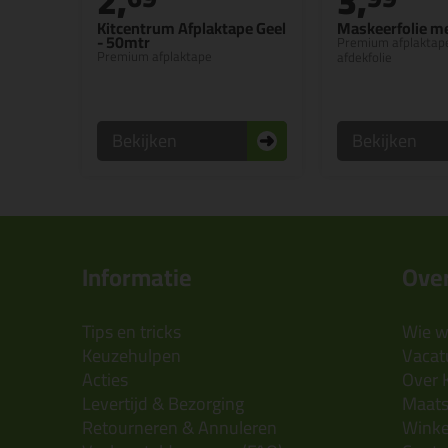
2,
3,
Kitcentrum Afplaktape Geel
Maskeerfolie m
- 50mtr
Premium afplaktap
Premium afplaktape
afdekfolie
Bekijken
Bekijken
Informatie
Over
Tips en tricks
Wie wi
Keuzehulpen
Vacatu
Acties
Over 
Levertijd & Bezorging
Maats
Retourneren & Annuleren
Wink