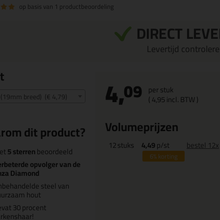
op basis van
1 productbeoordeling
DIRECT LEV
Levertijd controleren
t
4,
09
per stuk
0 (19mm breed) (€ 4,79)
(
4,
95
incl. BTW )
Volumeprijzen
rom dit product?
12
stuks
4,49
p/st
bestel 12x
et
5 sterren
beoordeeld
6%
korting
rbeterde opvolger van de
nza Diamond
nbehandelde steel van
uurzaam hout
vat 30 procent
rkenshaar!