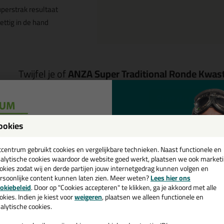
perstrak resultaat
ettig in de hand
Twijfel je of
ANZA Super Traditional Ronde Kwas
Start de check
ookies
een
Omschrijving
cadeau 💚
tcentrum gebruikt cookies en vergelijkbare technieken. Naast functionele en
alytische cookies waardoor de website goed werkt, plaatsen we ook market
NZA Super Traditional Ronde Kwa
okies zodat wij en derde partijen jouw internetgedrag kunnen volgen en
rsoonlijke content kunnen laten zien. Meer weten?
Lees hier ons
reed)
e nieuwsbrief en ontvang een
okiebeleid
. Door op "Cookies accepteren" te klikken, ga je akkoord met alle
v. €35,-
bij je eerste bestelling!
okies. Indien je kiest voor
weigeren
, plaatsen we alleen functionele en
tel de ANZA Super Traditional Ronde Kwast in nr. 10 (19mm breed) van
alytische cookies.