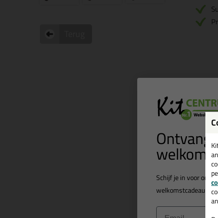
Su
Pr
Terug
C
Ontvang 
welkomst
Ki
an
A
co
pe
b
Schijf je in voor onz
co
welkomstcadeau
t.w.
co
Bes
an
Email