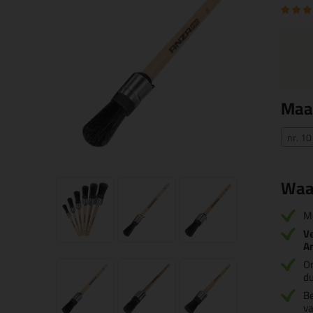
Maa
nr. 1
Waa
M
Ve
A
O
d
Be
va