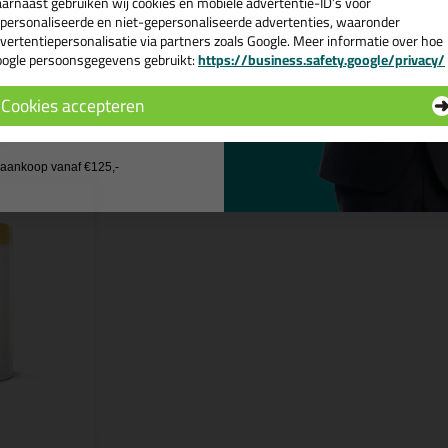
arnaast gebruiken wij cookies en mobiele advertentie-ID’s voor
 je meer weten over de toepassing en kenmerken van dit product?
Lees 
personaliseerde en niet-gepersonaliseerde advertenties, waaronder
vertentiepersonalisatie via partners zoals Google. Meer informatie over hoe
ogle persoonsgegevens gebruikt:
https://business.safety.google/privacy/
 de actiecode ›
Cookies accepteren
n
 wil geen cadeau
j aankoop vanaf €125,-