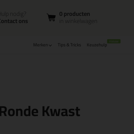
nloggen
Bestelstatus
0 producten
ccount
controleren
in winkelwagen
Hulp nodig?
0 producten
Contact ons
in winkelwagen
Merken
Tips & Tricks
Keuzehulp
leverbaar
Bpost pakjespunt: kies zelf wanneer je afhaalt
 Ronde Kwast