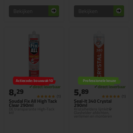
Bekijken
Bekijken
Actiecode: bouwvak10
Professionele keuze
8,
5,
29
89
(1)
(1)
Soudal Fix All High Tack
Seal-It 340 Crystal
Clear 290ml
290ml
DE transparante High-Tack
Kristalheldere lijmkit💎
kit!
Glashelder afdichten,
verlijmen en monteren