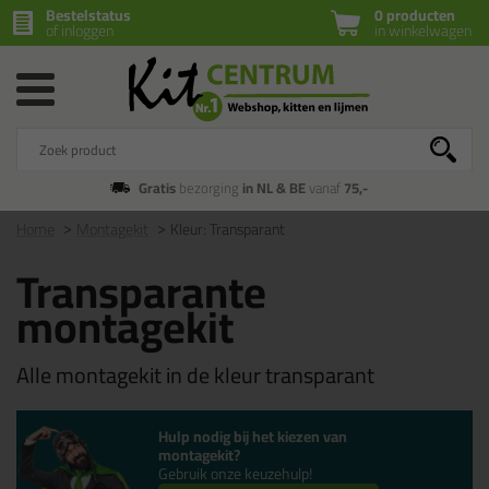
Bestelstatus
0 producten
of inloggen
in winkelwagen
Gratis
bezorging
in NL & BE
vanaf
75,-
Home
Montagekit
Kleur: Transparant
Transparante
montagekit
Alle montagekit in de kleur transparant
Hulp nodig bij het kiezen van
montagekit?
Gebruik onze keuzehulp!