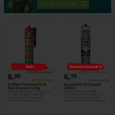
Doe de keuzehulp
Actie!
Actiecode: bouwvak10
8,
6,
39
75
(4)
(6)
Griffon Polymax Fix &
Soudal Fix All Crystal
Seal Express 425g
290ml
Oplosmiddelvrije montagelijm
Kristalheldere lijmkit💎
en afdichtingskit met zeer
Geschikt voor het afdichten
hoge elasticiteit en zeer
en verlijmen van situaties
snelle sterkteopbouw
zowel binnen- als buitenhuis