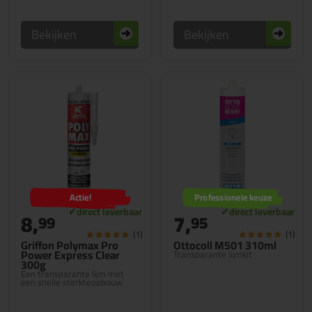
Bekijken
Bekijken
Actie!
Professionele keuze
8,
7,
99
95
(1)
(1)
Griffon Polymax Pro
Ottocoll M501 310ml
Power Express Clear
Transparante lijmkit
300g
Een transparante lijm met
een snelle sterkteopbouw