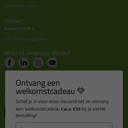
Kit cursus volgen
Contact
Kitcentrum B.V.
Alle contactgegevens >
Altijd op de hoogte blijven?
Nieuws, tips en exclusieve deals rechtstreeks in je
Ontvang een
inbox
welkomstcadeau 💚
Email
Schijf je in voor onze nieuwsbrief en ontvang
t.w.v. €35
een welkomstcadeau
bij je eerste
Inschrijven
bestelling!
Email