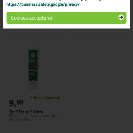
https://business.safety.google/privacy/
Cookies accepteren
Bekijken
Bekijken
9,
99
Tec7 Rock 310ml
Flexibele lijm voor steen, glas
en zwembad!