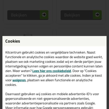
Bekijken
Bekijken
Cookies
Kitcentrum gebruikt cookies en vergelijkbare technieken. Naast
functionele en analytische cookies waardoor de website goed werkt,
plaatsen we ook marketing cookies zodat wij en derde partijen jouw
internetgedrag kunnen volgen en persoonlijke content kunnen laten
zien. Meer weten?
Lees hier ons cookiebeleid
. Door op "Cookies
accepteren" te klikken, ga je akkoord met alle cookies. Indien je kiest
6,
6,
39
49
voor
weigeren
, plaatsen we alleen functionele en analytische
cookies.
Zwaluw Clear Fix koker
MSP Crystal 290ml
290ml
koker
Daarnaast gebruiken wij cookies en mobiele advertentie-ID’s voor
Glasheldere lijm voor gebruik
Transparante lijmkit voor
binnenshuis
Acrylglas
gepersonaliseerde en niet-gepersonaliseerde advertenties,
waaronder advertentiepersonalisatie via partners zoals Google.
Meer informatie over hoe Google persoonsgegevens gebruikt: