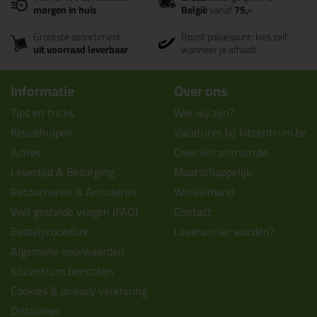
morgen in huis
België
vanaf
75,-
Grootste assortiment
Bpost pakjespunt: kies zelf
uit voorraad leverbaar
wanneer je afhaalt
Informatie
Over ons
Tips en tricks
Wie wij zijn?
Keuzehulpen
Vacatures bij kitcentrum.be
Acties
Over Kitcentrum.be
Levertijd & Bezorging
Maatschappelijk
Retourneren & Annuleren
Winkelmand
Veel gestelde vragen (FAQ)
Contact
Bestelprocedure
Leverancier worden?
Algemene voorwaarden
Kitcentrum berichten
Cookies & privacy verklaring
Disclaimer