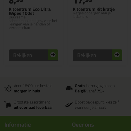
8,
17,
Kitcentrum Eco Ultra
Kitcentrum Kit kratje
Wipes 100st
Netjes opbergen van je
kitkokers
Duurzame
schoonmaakdoekjes, voor het
reinigen van je handen of
gereedschap
Bekijken
Bekijken
Voor 16:00 uur besteld
Gratis
bezorging binnen
morgen in huis
België
vanaf
75,-
Grootste assortiment
Bpost pakjespunt: kies zelf
uit voorraad leverbaar
wanneer je afhaalt
Informatie
Over ons