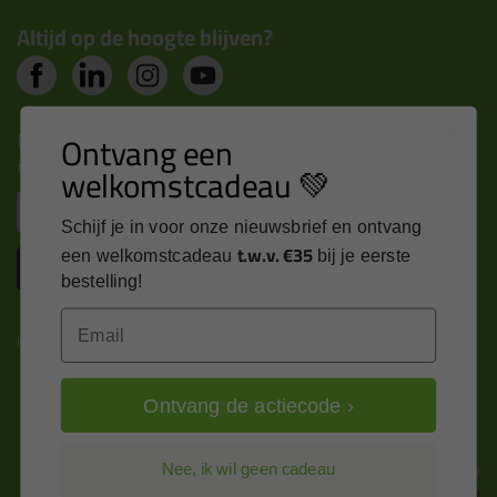
Altijd op de hoogte blijven?
Nieuws, tips en exclusieve deals rechtstreeks in je
Ontvang een
inbox
welkomstcadeau 💚
Email
Schijf je in voor onze nieuwsbrief en ontvang
t.w.v. €35
een welkomstcadeau
bij je eerste
Inschrijven
bestelling!
Email
Kitcentrum is trots op:
Ontvang de actiecode ›
Alle prijzen zijn in EURO en excl. 21% BTW
Nee, ik wil geen cadeau
wijzig naar incl. BTW