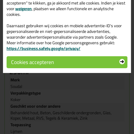
licht vochtige
accepteren" te klikken, ga je akkoord met alle cookies. Indien je kiest
Zeer goede mechanische eigenschappen.
voor
weigeren
, plaatsen we alleen functionele en analytische
Ongevoelig voor schimmel, bevat biocide met fungicide
cookies.
werking
Geschikt voor sanitaire toepassingen
Daarnaast gebruiken wij cookies en mobiele advertentie-ID’s voor
Gemakkelijk toepasbaar en uitspuitbaar zelfs bij lage
gepersonaliseerde en niet-gepersonaliseerde advertenties,
temperaturen
waaronder advertentiepersonalisatie via partners zoals Google.
Bevat geen isocyanaten, solventen, zuren of halogenen
Meer informatie over hoe Google persoonsgegevens gebruikt:
Overschilderbaar met watergedragen systemen
https://business.safety.google/privacy/
Blijvend elastisch na uitharding
Eigenschappen Soudal Fix All Crystal
Cookies accepteren
290ml
Merk
Soudal
Verpakkingstype
Koker
Geschikt voor onder andere
Behandeld hout, Beton, Geschilderde ondergronden, Glas,
Koper, Metaal, RVS, Tegels & Keramiek, Zink
Toepassing
Lijmen