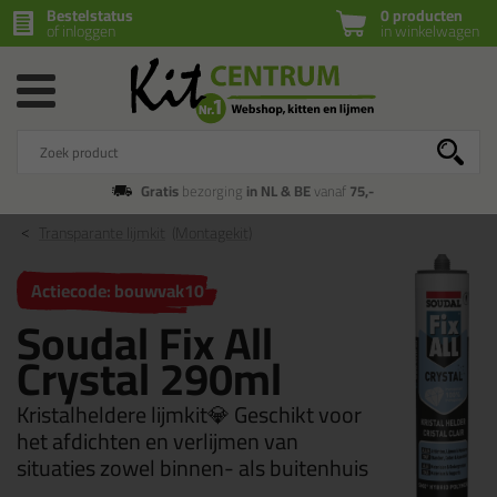
Bestelstatus
0 producten
of inloggen
in winkelwagen
Gratis
bezorging
in NL & BE
vanaf
75,-
Transparante lijmkit
(Montagekit)
Actiecode: bouwvak10
Soudal Fix All
Crystal 290ml
Kristalheldere lijmkit💎 Geschikt voor
het afdichten en verlijmen van
situaties zowel binnen- als buitenhuis