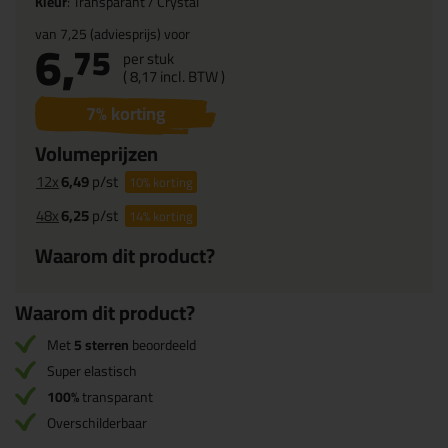
Kleur
: Transparant / Crystal
van
7,25
(adviesprijs) voor
6,
75
per stuk
(
8,
17
incl. BTW )
7
% korting
Volumeprijzen
12x
6,49
p/st
10%
korting
48x
6,25
p/st
14%
korting
Waarom dit product?
Waarom dit product?
Met
5 sterren
beoordeeld
Super elastisch
100%
transparant
Overschilderbaar