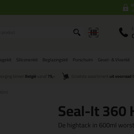
I
a
agekit
Siliconenkit
Beglazingskit
Purschuim
Gevel- & Vloerkit
zorging binnen
België
vanaf
75,-
Grootste assortiment
uit voorraad 
600ml
Seal-It 360
De hightack in 600ml wors