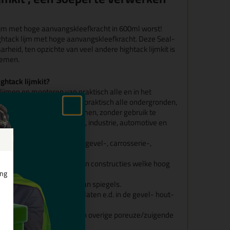
ijm met hoge aanvangskleefkracht in 600ml worst!
ghtack lijm met hoge aanvangskleefkracht. Deze Seal-
baarheid, ten opzichte van veel andere hightack lijmkit is
oemen.
ghtack lijmkit?
rlijmen en monteren van praktisch alle en in het
en en bouwelementen op praktisch alle ondergronden,
chtige verbinding moet vormen, zonder gebruik te
ls of fixeertape in bouw, industrie, automotive en
ende constructies, zoals in gevel-, carrosserie-,
atenbouw.
rachtige lijmverbindingen in constructies welke hoog
ing
lig verlijmen en monteren van spiegels.
ielen, panelen, plinten, platen e.d. in de gevel- hout-
n van natuursteen, beton en overige poreuze/zuigende