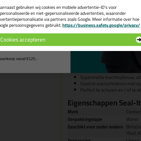
Verdraagzaam verlijmingsmate
arnaast gebruiken wij cookies en mobiele advertentie-ID’s voor
(geen aantasting of stress-cra
personaliseerde en niet-gepersonaliseerde advertenties, waaronder
Verlijmen van metaaldelen, zoa
vertentiepersonalisatie via partners zoals Google. Meer informatie over hoe
voertuigenbouw.
ogle persoonsgegevens gebruikt:
https://business.safety.google/privacy/
 de actiecode ›
Perfect voor verlijming en mon
en montagewerkzaamheden.
Cookies accepteren
 wil geen cadeau
Kenmerken
Extreem hoge aanvangskleefkr
Permanent elastisch, met een
j aankoop vanaf €125,-
Bij super veel situatie's te ge
Hecht uitstekend, zonder pimer
Supersnelle krachtopbouw, uit
Goed te overschilderen met sy
Perfect te schuren en / of te sl
Eigenschappen Seal-I
Merk
Connec
Verpakkingstype
Worst
Geschikt voor onder andere
Behande
Hout, K
Toepassing
Lijmen