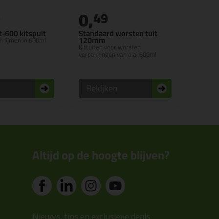
0,
9
49
t-600 kitspuit
Standaard worsten tuit
120mm
n lijmen in 600ml
Kittuiten voor worsten
verpakkingen van o.a. 600ml
n
Bekijken
Altijd op de hoogte blijven?
Nieuws, tips en exclusieve deals