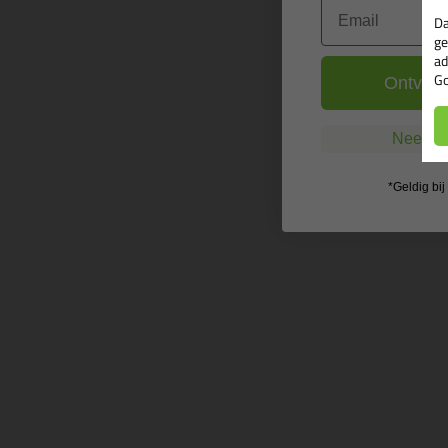
Email
Da
ge
ad
Go
Ontvang
Nee, ik
*Geldig bi