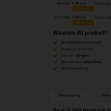
48
stuks
7,75
p/st
bestel 48x
15%
korting
120
stuks
7,49
p/st
bestel 12
18%
korting
Waarom dit product?
Met
5 sterren
beoordeeld
Soepel te verspuiten
Ook voor
spiegels
Geschikt voor
natuursteen
Worst verpakking
Omschrijving
Video
Seal-it 360 Hightack l