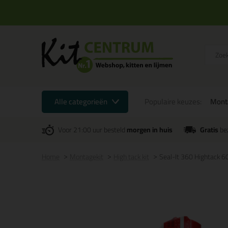
Alle categorieën
Populaire keuzes:
Mont
Voor 21:00 uur besteld
morgen in huis
Gratis
be
Home
Montagekit
High tack kit
Seal-It 360 Hightack 