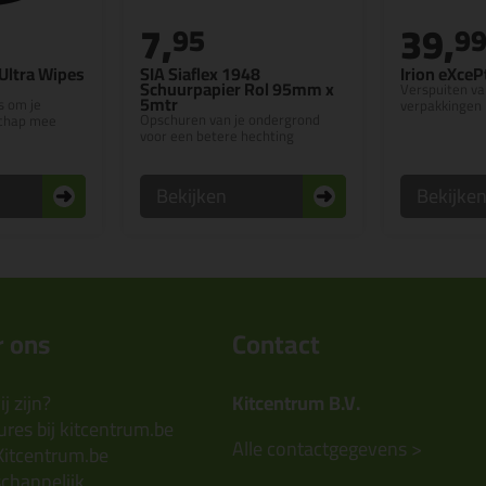
7,
39,
95
9
Ultra Wipes
SIA Siaflex 1948
Irion eXceP
Schuurpapier Rol 95mm x
Verspuiten va
5mtr
 om je
verpakkingen
Opschuren van je ondergrond
chap mee
voor een betere hechting
Bekijken
Bekijke
 ons
Contact
j zijn?
Kitcentrum B.V.
res bij kitcentrum.be
Alle contactgegevens >
Kitcentrum.be
chappelijk