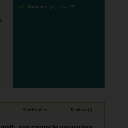
Gratis
bezorging vanaf 75,-
0x
Specificaties
Reviews (1)
ijmkit , een soepel te verwerken