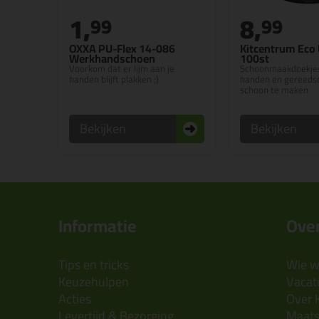
1,
8,
99
99
OXXA PU-Flex 14-086
Kitcentrum Eco 
Werkhandschoen
100st
Voorkom dat er lijm aan je
Schoonmaakdoekjes
handen blijft plakken ;)
handen en gereeds
schoon te maken
Bekijken
Bekijken
Informatie
Over
Tips en tricks
Wie wi
Keuzehulpen
Vacatu
Acties
Over 
Levertijd & Bezorging
Maats