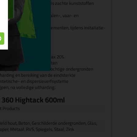
riaal voor zowel harde- als zachte kunststoffen
cking).
ls in container,- luchtkanalen-, vaar- en
tage van diverse inbouwelementen, tijdens installatie-
acht van min. 400 kg/m²
 bewegingcapaciteit van max 20%
bruiken, zowel binnen als buiten
 op vrijwel alle- en zelfs vochtige ondergronden
harding en bereiking van de eindsterkte
ntetische- en dispersieverfsysteme
ijpen, na volledige uitharding.
t 360 Hightack 600ml
t Products
ld hout, Beton, Geschilderde ondergronden, Glas,
oper, Metaal, RVS, Spiegels, Staal, Zink