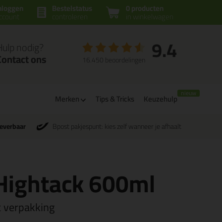
nloggen
Bestelstatus
0 producten
ccount
controleren
in winkelwagen
9.4
Hulp nodig?
Contact ons
16.450 beoordelingen
Merken
Tips & Tricks
Keuzehulp
leverbaar
Bpost pakjespunt: kies zelf wanneer je afhaalt
 Hightack 600ml
t verpakking