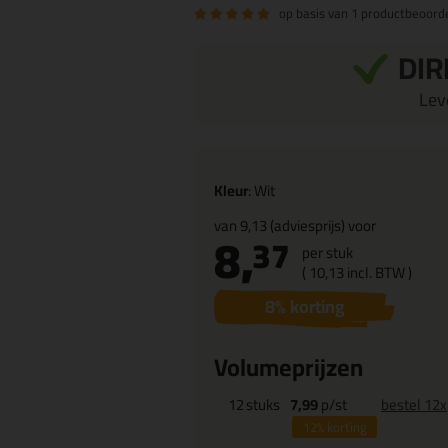
op basis van
1 productbeoorde
DIR
Leve
Kleur
: Wit
van
9,13
(adviesprijs) voor
8,
37
per stuk
(
10,
13
incl. BTW )
8
% korting
Volumeprijzen
12
stuks
7,99
p/st
bestel 12x
12%
korting