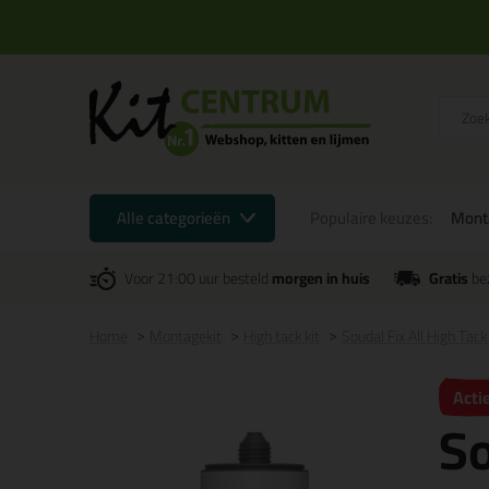
Alle categorieën
Populaire keuzes:
Mont
Voor 21:00 uur besteld
morgen in huis
Gratis
be
Home
Montagekit
High tack kit
Soudal Fix All High T
Acti
So