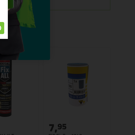
7,
95