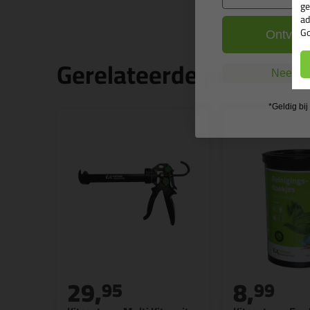
ge
ad
Go
Ontvang
Gerelateerde producte
Nee, ik
*Geldig bi
29,
8,
95
99