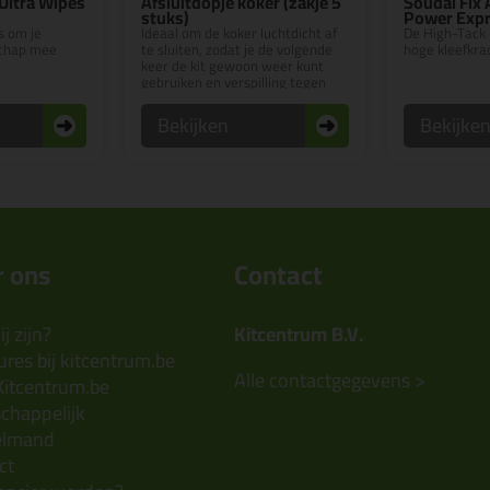
Ultra Wipes
Afsluitdopje koker (zakje 5
Soudal Fix
stuks)
Power Exp
 om je
Ideaal om de koker luchtdicht af
De High-Tack
chap mee
te sluiten, zodat je de volgende
hoge kleefkra
keer de kit gewoon weer kunt
gebruiken en verspilling tegen
gaat!
Bekijken
Bekijke
 ons
Contact
j zijn?
Kitcentrum B.V.
res bij kitcentrum.be
Alle contactgegevens >
Kitcentrum.be
chappelijk
elmand
ct