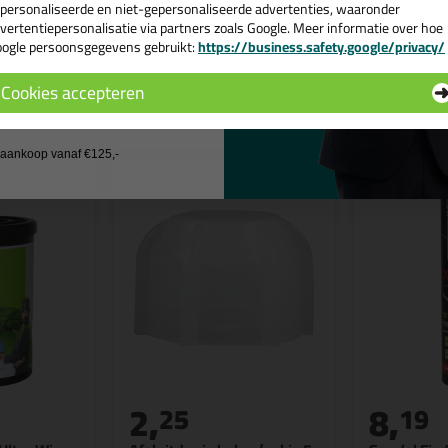
personaliseerde en niet-gepersonaliseerde advertenties, waaronder
vertentiepersonalisatie via partners zoals Google. Meer informatie over hoe
ogle persoonsgegevens gebruikt:
https://business.safety.google/privacy/
 de actiecode ›
n
Cookies accepteren
 wil geen cadeau
j aankoop vanaf €125,-
2,
8,
25
19