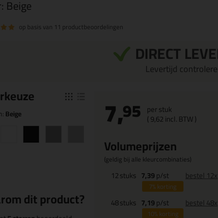
r:
Beige
op basis van
11 productbeoordelingen
DIRECT LEV
Levertijd controleren
r
keuze
7,
95
per stuk
n:
Beige
(
9,
62
incl. BTW )
Volumeprijzen
(geldig bij alle kleurcombinaties)
12
stuks
7,39
p/st
bestel 12x
7%
korting
rom dit product?
48
stuks
7,19
p/st
bestel 48x
10%
korting