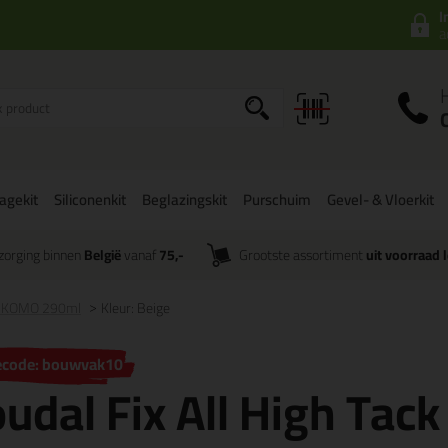
I
a
agekit
Siliconenkit
Beglazingskit
Purschuim
Gevel- & Vloerkit
zorging binnen
België
vanaf
75,-
Grootste assortiment
uit voorraad 
ack KOMO 290ml
Kleur: Beige
ecode: bouwvak10
udal Fix All High Ta