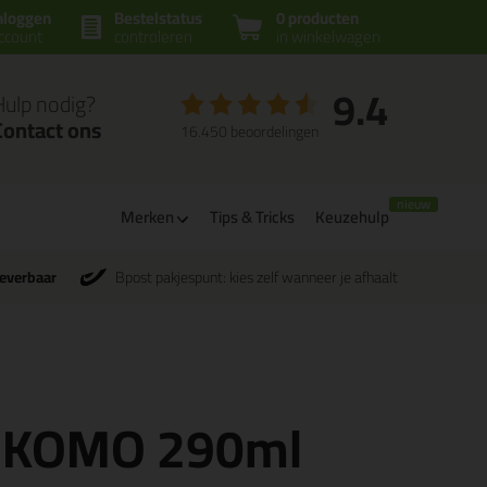
nloggen
Bestelstatus
0 producten
ccount
controleren
in winkelwagen
9.4
Hulp nodig?
Contact ons
16.450 beoordelingen
Merken
Tips & Tricks
Keuzehulp
leverbaar
Bpost pakjespunt: kies zelf wanneer je afhaalt
ck KOMO 290ml