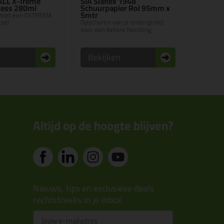
 ALL X-Treme
SIA Siaflex 1948
ress 280ml
Schuurpapier Rol 95mm x
5mtr
 met een EXTREEM
Opschuren van je ondergrond
cht!
voor een betere hechting
n
Bekijken
Altijd op de hoogte blijven?
Nieuws, tips en exclusieve deals
rechtstreeks in je inbox
Email