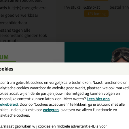
et
5 sterren
beoordeeld
144
stuks
6,99
p/st
bestel 14
atis
tuitje(s) meegeleverd
12%
korting
er goed verwerkbaar
erschilderbaar
stand tegen alle
eersomstandigheden (ook
terproof)
Omschrijving
Video
Sp
ookies
een
oudal Fix All High Tack KOMO 29
cadeau 💚
tcentrum gebruikt cookies en vergelijkbare technieken. Naast functionele en
alytische cookies waardoor de website goed werkt, plaatsen we ook market
okies zodat wij en derde partijen jouw internetgedrag kunnen volgen en
 je kit in een specifieke kleur? Gevonden! Deze high tack kit Soudal Fix
rsoonlijke content kunnen laten zien. Meer weten?
Lees hier ons
ruiken voor verschillende toepassingen. Een duurzame en veelzijdige kit
e nieuwsbrief en ontvang een
okiebeleid
. Door op "Cookies accepteren" te klikken, ga je akkoord met alle
passende kleur zoekt met gegarandeerd een topresultaat. Bestel de Sou
v. €35,-
bij je eerste bestelling!
okies. Indien je kiest voor
weigeren
, plaatsen we alleen functionele en
daag nog! Op voorraad en op werkdagen besteld = morgen in huis.
alytische cookies.
 je meer weten over de toepassing en kenmerken van dit product?
Lees 
arnaast gebruiken wij cookies en mobiele advertentie-ID’s voor