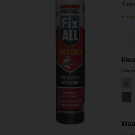
Kleu
Kleu
Gekoze
Waa