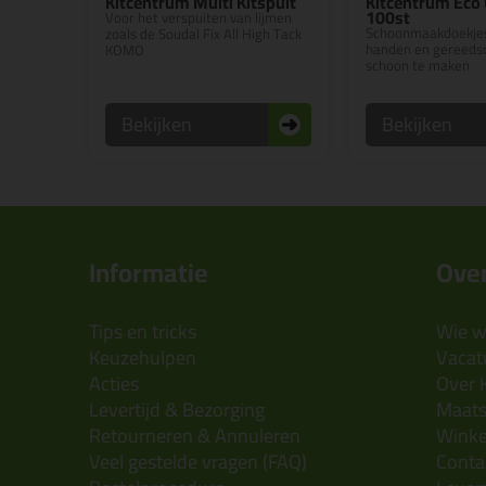
Kitcentrum Multi Kitspuit
Kitcentrum Eco 
100st
Voor het verspuiten van lijmen
Schoonmaakdoekjes
zoals de Soudal Fix All High Tack
handen en gereeds
KOMO
schoon te maken
Bekijken
Bekijken
Informatie
Over
Tips en tricks
Wie wi
Keuzehulpen
Vacatu
Acties
Over 
Levertijd & Bezorging
Maats
Retourneren & Annuleren
Wink
Veel gestelde vragen (FAQ)
Conta