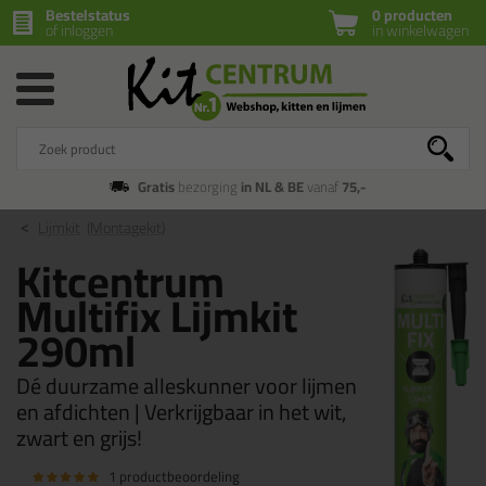
Bestelstatus
0 producten
of inloggen
in winkelwagen
Gratis
bezorging
in NL & BE
vanaf
75,-
Lijmkit
(Montagekit)
Kitcentrum
Multifix Lijmkit
290ml
Dé duurzame alleskunner voor lijmen
en afdichten | Verkrijgbaar in het wit,
zwart en grijs!
1 productbeoordeling