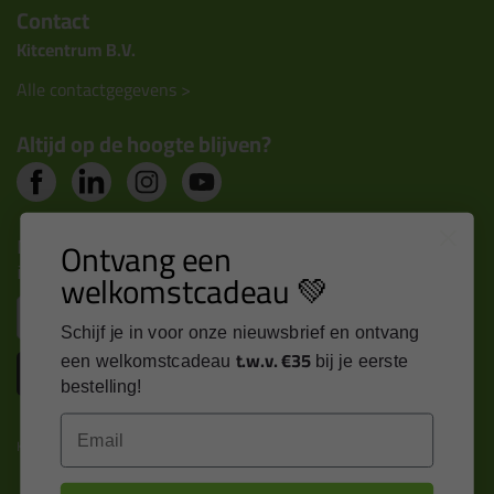
Contact
Kitcentrum B.V.
Alle contactgegevens >
Altijd op de hoogte blijven?
Nieuws, tips en exclusieve deals rechtstreeks in je
Ontvang een
inbox
welkomstcadeau 💚
Email
Schijf je in voor onze nieuwsbrief en ontvang
t.w.v. €35
een welkomstcadeau
bij je eerste
Inschrijven
bestelling!
Email
Kitcentrum is trots op: