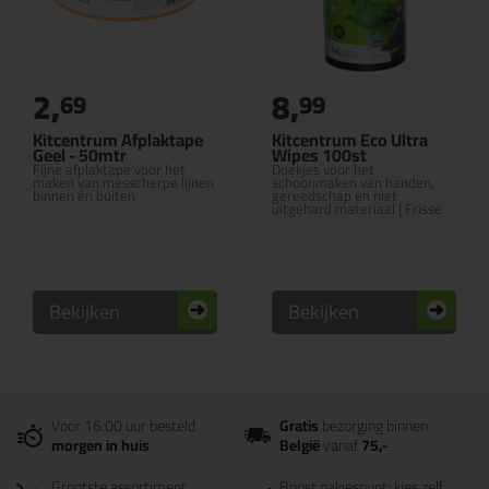
2,
8,
69
99
Kitcentrum Afplaktape
Kitcentrum Eco Ultra
Geel - 50mtr
Wipes 100st
Fijne afplaktape voor het
Doekjes voor het
maken van messcherpe lijnen
schoonmaken van handen,
binnen én buiten
gereedschap en niet
uitgehard materiaal | Frisse
sinaasappelgeur
Bekijken
Bekijken
Voor 16:00 uur besteld
Gratis
bezorging binnen
morgen in huis
België
vanaf
75,-
Grootste assortiment
Bpost pakjespunt: kies zelf