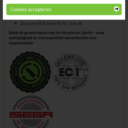
Absorbeert trillingen en vibraties
Zeer emissiearm; EMICODE EC1 PLUS gecertificeerd
Cookies accepteren
UV-, weer-, water-, vocht- en verouderingsbestendig
Duurzaam geproduceerd ♻️
Duurzame PCR-koker & FSC-doos ♻️
Maak de groene keuze met de Kitcentrum Lijmkit - waar
veelzijdigheid en duurzaamheid samenkomen voor
topprestaties!