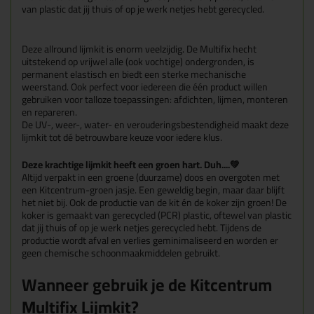
van plastic dat jij thuis of op je werk netjes hebt gerecycled.
Deze allround lijmkit is enorm veelzijdig. De Multifix hecht
uitstekend op vrijwel alle (ook vochtige) ondergronden, is
permanent elastisch en biedt een sterke mechanische
weerstand. Ook perfect voor iedereen die één product willen
gebruiken voor talloze toepassingen: afdichten, lijmen, monteren
en repareren.
De UV-, weer-, water- en verouderingsbestendigheid maakt deze
lijmkit tot dé betrouwbare keuze voor iedere klus.
Deze krachtige lijmkit heeft een groen hart. Duh....💚
Altijd verpakt in een groene (duurzame) doos en overgoten met
een Kitcentrum-groen jasje. Een geweldig begin, maar daar blijft
het niet bij. Ook de productie van de kit én de koker zijn groen! De
koker is gemaakt van gerecycled (PCR) plastic, oftewel van plastic
dat jij thuis of op je werk netjes gerecycled hebt. Tijdens de
productie wordt afval en verlies geminimaliseerd en worden er
geen chemische schoonmaakmiddelen gebruikt.
Wanneer gebruik je de Kitcentrum
Multifix Lijmkit?