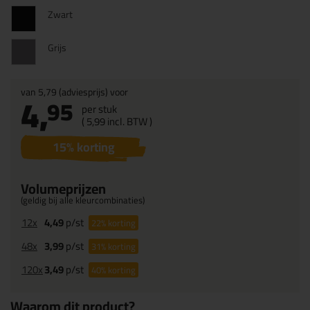
Zwart
Grijs
van
5,79
(adviesprijs) voor
4,
95
per stuk
(
5,
99
incl. BTW )
15
% korting
Volumeprijzen
(geldig bij alle kleurcombinaties)
12x
4,49
p/st
22%
korting
48x
3,99
p/st
31%
korting
120x
3,49
p/st
40%
korting
Waarom dit product?