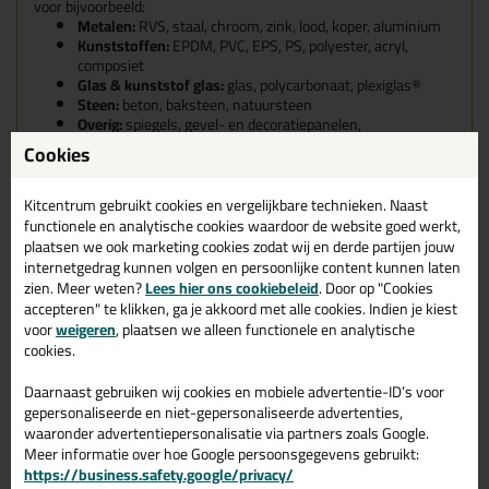
voor bijvoorbeeld:
Metalen:
RVS, staal, chroom, zink, lood, koper, aluminium
Kunststoffen:
EPDM, PVC, EPS, PS, polyester, acryl,
composiet
Glas & kunststof glas:
glas, polycarbonaat, plexiglas®
Steen:
beton, baksteen, natuursteen
Overig:
spiegels, gevel- en decoratiepanelen,
plaatmateriaal, muur- en straatelementen
Cookies
Kenmerken van de Kitcentrum
Kitcentrum gebruikt cookies en vergelijkbare technieken. Naast
Multifix Lijmkit
functionele en analytische cookies waardoor de website goed werkt,
plaatsen we ook marketing cookies zodat wij en derde partijen jouw
Reukarm, blaas- en krimpvrij
internetgedrag kunnen volgen en persoonlijke content kunnen laten
Duurzaam permanent elastisch
zien. Meer weten?
Lees hier ons cookiebeleid
. Door op "Cookies
Droogt kleefvrij op
accepteren" te klikken, ga je akkoord met alle cookies. Indien je kiest
Hecht uitstekend zonder primer, zelfs op vochtige
voor
weigeren
, plaatsen we alleen functionele en analytische
ondergronden
cookies.
Overschilderbaar met verf- en laksystemen op
dispersiebasis
Daarnaast gebruiken wij cookies en mobiele advertentie-ID’s voor
Snelle krachtopbouw en hoge eindsterkte
gepersonaliseerde en niet-gepersonaliseerde advertenties,
Isocyanaat-, oplosmiddel- én siliconenvrij
waaronder advertentiepersonalisatie via partners zoals Google.
Verdraagzaam in combinatie met voedingsmiddelen
Meer informatie over hoe Google persoonsgegevens gebruikt:
(ISEGA)
https://business.safety.google/privacy/
Perfect schuur- en slijpbaar na volledige uitharding