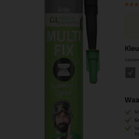
Kleu
Gekoze
Waa
M
Gr
Ve
bi