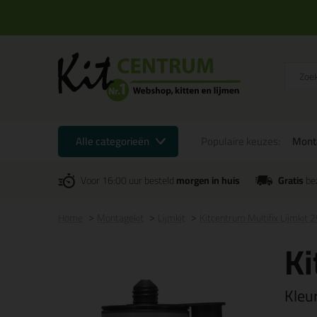
Alle categorieën
Populaire keuzes:
Mont
Voor 16:00 uur besteld
morgen in huis
Gratis
be
Home
Montagekit
Lijmkit
Kitcentrum Multifix Lijmkit 
Ki
Kleu