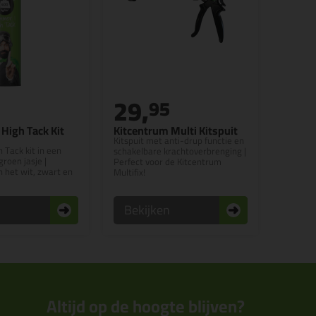
29,
95
High Tack Kit
Kitcentrum Multi Kitspuit
Kitspuit met anti-drup functie en
 Tack kit in een
schakelbare krachtoverbrenging |
roen jasje |
Perfect voor de Kitcentrum
n het wit, zwart en
Multifix!
n
Bekijken
Altijd op de hoogte blijven?