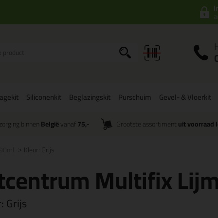
I
a
agekit
Siliconenkit
Beglazingskit
Purschuim
Gevel- & Vloerkit
zorging binnen
België
vanaf
75,-
Grootste assortiment
uit voorraad 
290ml
Kleur: Grijs
tcentrum Multifix Lij
r:
Grijs