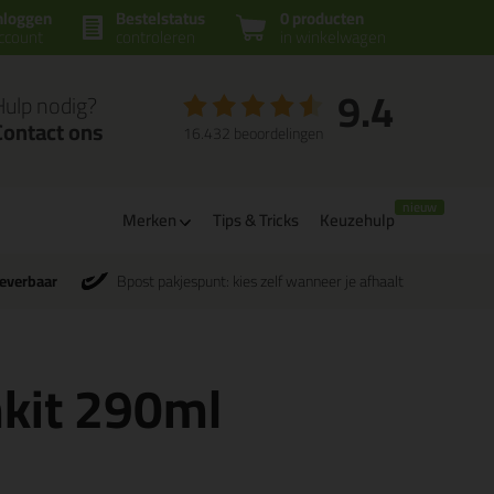
nloggen
Bestelstatus
0 producten
ccount
controleren
in winkelwagen
9.4
Hulp nodig?
Contact ons
16.432 beoordelingen
Merken
Tips & Tricks
Keuzehulp
leverbaar
Bpost pakjespunt: kies zelf wanneer je afhaalt
mkit 290ml