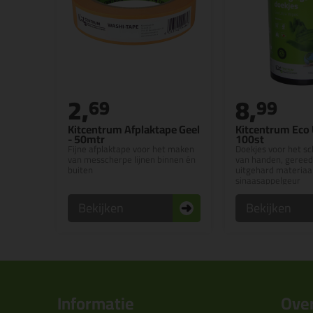
2,
8,
69
99
Kitcentrum Afplaktape Geel
Kitcentrum Eco 
- 50mtr
100st
Fijne afplaktape voor het maken
Doekjes voor het 
van messcherpe lijnen binnen én
van handen, gereed
buiten
uitgehard materiaal
sinaasappelgeur
Bekijken
Bekijken
Informatie
Over