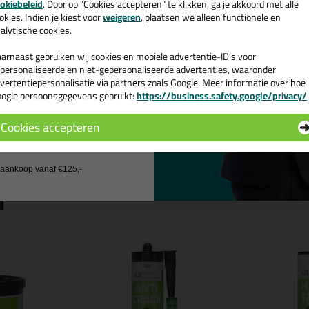
okiebeleid
. Door op "Cookies accepteren" te klikken, ga je akkoord met alle
v. €35,-
bij je eerste bestelling!
okies. Indien je kiest voor
weigeren
, plaatsen we alleen functionele en
ps & tricks voor Kitcentrum Multifix Lijmkit
alytische cookies.
e volgende blogs wordt dit product gebruikt:
arnaast gebruiken wij cookies en mobiele advertentie-ID’s voor
Montagekit voor buiten
personaliseerde en niet-gepersonaliseerde advertenties, waaronder
Stapelblokken lijmen, zo doe je dat!
vertentiepersonalisatie via partners zoals Google. Meer informatie over hoe
Waar kun je montagekit voor gebruiken?
ogle persoonsgegevens gebruikt:
https://business.safety.google/privacy/
 de actiecode ›
Welke soorten kitten zijn er?
Zo kies je welke plintenkit je moet gebruiken!
Cookies accepteren
 wil geen cadeau
j aankoop vanaf €125,-
n