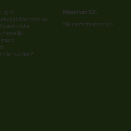
j zijn?
Kitcentrum B.V.
res bij kitcentrum.be
Alle contactgegevens >
Kitcentrum.be
chappelijk
elmand
ct
ancier worden?