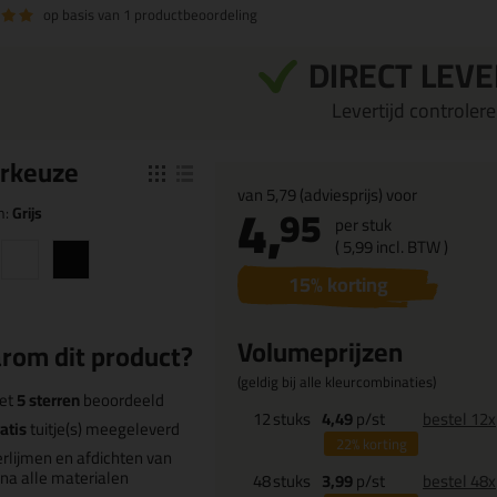
op basis van
1 productbeoordeling
DIRECT LEV
Levertijd controleren
r
keuze
van
5,79
(adviesprijs) voor
4,
95
n:
Grijs
per stuk
(
5,
99
incl. BTW )
15
% korting
Volumeprijzen
rom dit product?
(geldig bij alle kleurcombinaties)
et
5 sterren
beoordeeld
12
stuks
4,49
p/st
bestel 12x
atis
tuitje(s) meegeleverd
22%
korting
rlijmen en afdichten van
jna alle materialen
48
stuks
3,99
p/st
bestel 48x