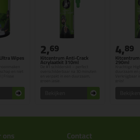
2,
4,
69
89
Ultra Wipes
Kitcentrum Anti-Crack
Kitcentrum 
Acrylaatkit 310ml
290ml
schoonmaken
De #1 schilderskit – perfect
Krachtige High
schap en niet
overschilderbaar na 30 minuten
duurzaam en g
 | Frisse
en verpakt in een duurzaam,
Verkrijgbaar i
groen jasje.
grijs!
Bekijken
Bekijke
 ons
Contact