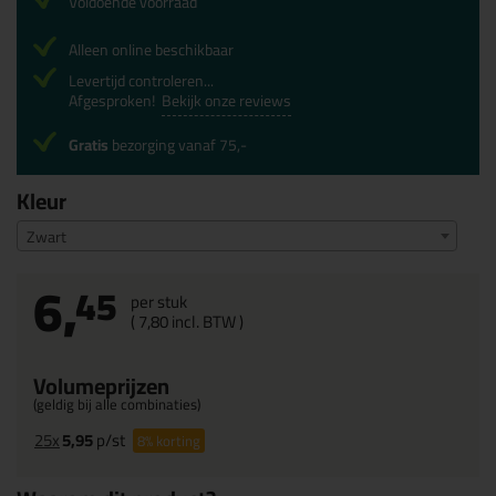
Voldoende voorraad
Alleen online beschikbaar
Levertijd controleren...
Afgesproken!
Bekijk onze reviews
Gratis
bezorging vanaf 75,-
Kleur
Zwart
6,
45
per stuk
(
7,
80
incl. BTW )
Volumeprijzen
(geldig bij alle combinaties)
25x
5,95
p/st
8%
korting