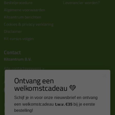
Bestelprocedure
Leverancier worden?
Algemene voorwaarden
Kitcentrum berichten
Cookies & privacy verklaring
Disclaimer
Kit cursus volgen
Contact
Kitcentrum B.V.
Alle contactgegevens >
Ontvang een
Altijd op de hoogte blijven?
welkomstcadeau 💚
Schijf je in voor onze nieuwsbrief en ontvang
t.w.v. €35
Nieuws, tips en exclusieve deals rechtstreeks in je
een welkomstcadeau
bij je eerste
inbox
bestelling!