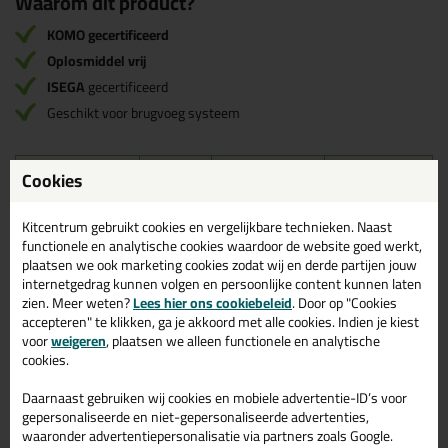
Waarom dit product?
KOMO gecertificeerd
Oplosmiddel vrij
ISEGA
gecertificeerd
Geschikt voor brugvoeg systeem
Cookies
Omschrijving
Video
Specificaties
Reviews (0)
MSP-Allround 290ml in
Kitcentrum gebruikt cookies en vergelijkbare technieken. Naast
Zwart
functionele en analytische cookies waardoor de website goed werkt,
plaatsen we ook marketing cookies zodat wij en derde partijen jouw
internetgedrag kunnen volgen en persoonlijke content kunnen laten
Bestel de MSP-Allround 290ml in Zwart vandaag nog! Vandaag
zien. Meer weten?
besteld = morgen in huis.
Lees hier ons cookiebeleid
. Door op "Cookies
accepteren" te klikken, ga je akkoord met alle cookies. Indien je kiest
voor
weigeren
, plaatsen we alleen functionele en analytische
Wil je meer weten over de toepassing en kenmerken van dit
cookies.
product?
Lees alles over dit product >
Daarnaast gebruiken wij cookies en mobiele advertentie-ID’s voor
gepersonaliseerde en niet-gepersonaliseerde advertenties,
waaronder advertentiepersonalisatie via partners zoals Google.