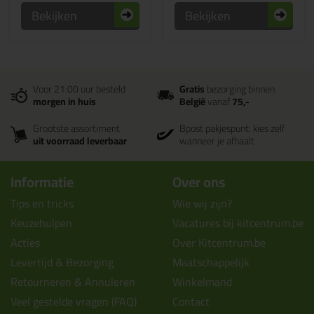
Bekijken
Bekijken
Voor 21:00 uur besteld
Gratis
bezorging binnen
morgen in huis
België
vanaf
75,-
Grootste assortiment
Bpost pakjespunt: kies zelf
uit voorraad leverbaar
wanneer je afhaalt
Informatie
Over ons
Tips en tricks
Wie wij zijn?
Keuzehulpen
Vacatures bij kitcentrum.be
Acties
Over Kitcentrum.be
Levertijd & Bezorging
Maatschappelijk
Retourneren & Annuleren
Winkelmand
Veel gestelde vragen (FAQ)
Contact