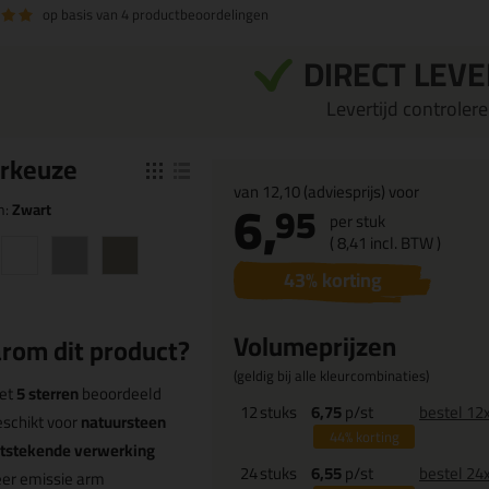
op basis van
4 productbeoordelingen
DIRECT LEV
Levertijd controleren
r
keuze
van
12,10
(adviesprijs) voor
6,
95
n:
Zwart
per stuk
(
8,
41
incl. BTW )
43
% korting
Volumeprijzen
rom dit product?
(geldig bij alle kleurcombinaties)
et
5 sterren
beoordeeld
12
stuks
6,75
p/st
bestel 12
schikt voor
natuursteen
44%
korting
itstekende verwerking
24
stuks
6,55
p/st
bestel 24
er emissie arm