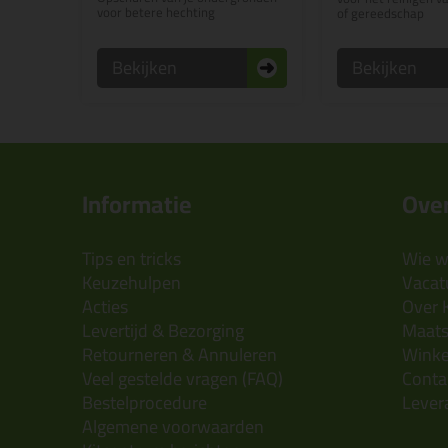
voor betere hechting
of gereedschap
Bekijken
Bekijken
Informatie
Over
Tips en tricks
Wie wi
Keuzehulpen
Vacatu
Acties
Over 
Levertijd & Bezorging
Maats
Retourneren & Annuleren
Wink
Veel gestelde vragen (FAQ)
Conta
Bestelprocedure
Lever
Algemene voorwaarden