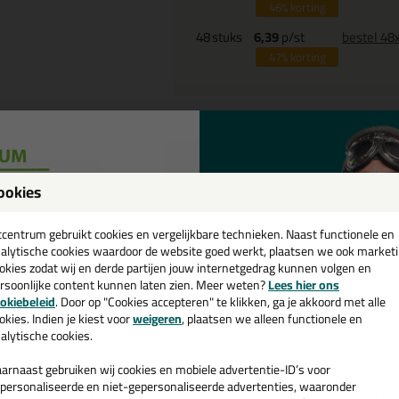
46%
korting
48
stuks
6,39
p/st
bestel 48
47%
korting
Omschrijving
Video
S
ookies
eal-It 350 Super-all 600ml in Zw
een
cadeau 💚
tcentrum gebruikt cookies en vergelijkbare technieken. Naast functionele en
 je kit in een specifieke kleur? Gevonden! Deze lijmkit Seal-It 350 Supe
alytische cookies waardoor de website goed werkt, plaatsen we ook market
schillende toepassingen. Een duurzame en veelzijdige kit welke makkelijk
okies zodat wij en derde partijen jouw internetgedrag kunnen volgen en
kt met gegarandeerd een topresultaat. Bestel de Seal-It 350 Super-all
rsoonlijke content kunnen laten zien. Meer weten?
Lees hier ons
e nieuwsbrief en ontvang een
kdagen besteld = morgen in huis.
okiebeleid
. Door op "Cookies accepteren" te klikken, ga je akkoord met alle
v. €35,-
bij je eerste bestelling!
okies. Indien je kiest voor
weigeren
, plaatsen we alleen functionele en
alytische cookies.
 je meer weten over de toepassing en kenmerken van dit product?
Lees 
arnaast gebruiken wij cookies en mobiele advertentie-ID’s voor
personaliseerde en niet-gepersonaliseerde advertenties, waaronder