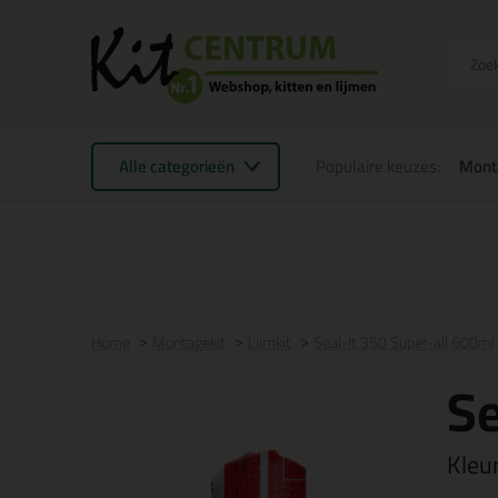
Alle categorieën
Populaire keuzes:
Mont
Voor 21:00 uur besteld
morgen in huis
Gratis
be
Home
Montagekit
Lijmkit
Seal-It 350 Super-all 600ml
Se
Kleu