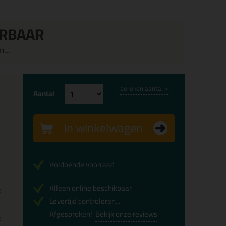
ERBAAR
...
bereken aantal >
Aantal
In winkelwagen
Voldoende voorraad
Alleen online beschikbaar
x
Levertijd controleren...
Afgesproken!
Bekijk onze reviews
x