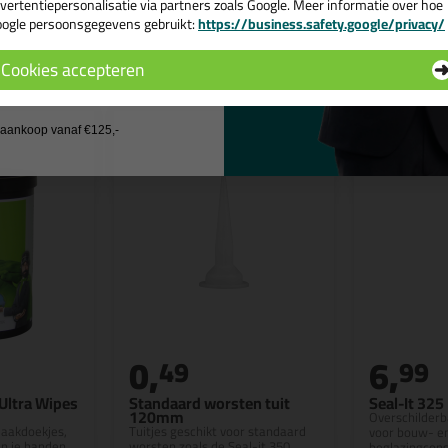
vertentiepersonalisatie via partners zoals Google. Meer informatie over hoe
ogle persoonsgegevens gebruikt:
https://business.safety.google/privacy/
 de actiecode ›
n
Cookies accepteren
 wil geen cadeau
j aankoop vanaf €125,-
0,
6,
49
99
Ultra Wipes
Standaard worsten tuit
Seal-It 32
120mm
Overschilderb
aakdoekjes,
Tuitjes geschikt voor standaard
voor bouw- e
an je handen
worsten zoals de Seal-it 350
beglazingcons