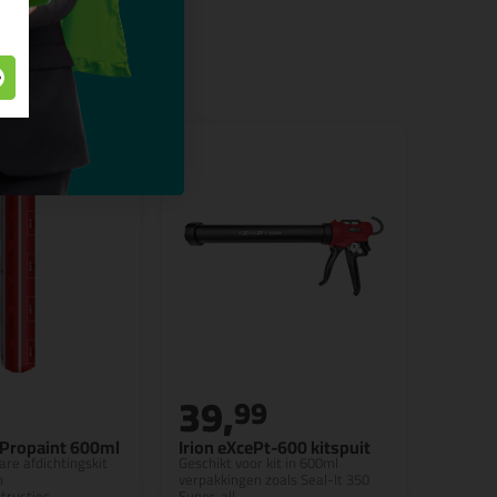
39,
99
5 Propaint 600ml
Irion eXcePt-600 kitspuit
are afdichtingskit
Geschikt voor kit in 600ml
n
verpakkingen zoals Seal-It 350
tructies
Super-all