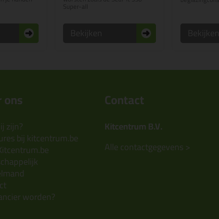
Super-all
Bekijken
Bekijke
 ons
Contact
j zijn?
Kitcentrum B.V.
res bij kitcentrum.be
Alle contactgegevens >
Kitcentrum.be
chappelijk
elmand
ct
ancier worden?