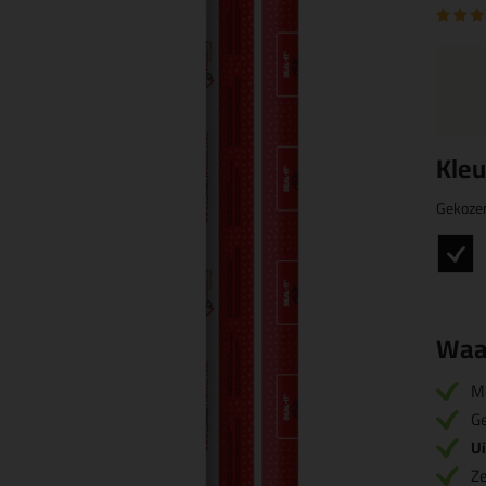
Kleu
Gekoze
Waa
M
Ge
U
Ze