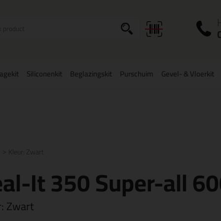
I
a
agekit
Siliconenkit
Beglazingskit
Purschuim
Gevel- & Vloerkit
zorging binnen
België
vanaf
75,-
Grootste assortiment
uit voorraad 
Kleur: Zwart
al-It 350 Super-all 6
r:
Zwart