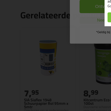
ad
Go
Ontvang
Gerelateerde producte
Nee, ik
*Geldig bi
7,
8,
95
99
SIA Siaflex 1948
Kitcentrum Eco 
Schuurpapier Rol 95mm x
100st
5mtr
Duurzame schoonm
Opschuren van je ondergronden
voor het reinigen v