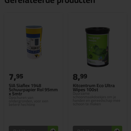
7,
8,
95
99
SIA Siaflex 1948
Kitcentrum Eco Ultra
Schuurpapier Rol 95mm
Wipes 100st
x 5mtr
Duurzame
schoonmaakdoekjes om je
Opschuren van
handen en gereedschap mee
ondergronden, voor een
schoon te maken
betere hechting