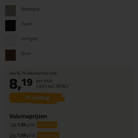
Betongrijs
Zwart
Lichtgrijs
Bruin
van
8,79
(adviesprijs) voor
8,
19
per stuk
(
9,
91
incl. BTW )
7
% korting
Volumeprijzen
12x
7,99
p/st
9%
korting
24x
7,69
p/st
13%
korting