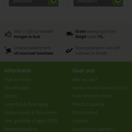
Bekijken
Bekijken
Voor 21:00 uur besteld
Gratis
bezorging binnen
morgen in huis
België
vanaf
75,-
Grootste assortiment
Bpost pakjespunt: kies zelf
uit voorraad leverbaar
wanneer je afhaalt
Informatie
Over ons
Tips en tricks
Wie wij zijn?
Keuzehulpen
Vacatures bij kitcentrum.be
Acties
Over Kitcentrum.be
Levertijd & Bezorging
Maatschappelijk
Retourneren & Annuleren
Winkelmand
Veel gestelde vragen (FAQ)
Contact
Bestelprocedure
Leverancier worden?