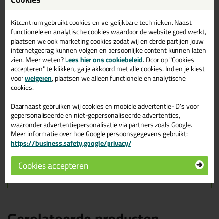
300ml in Wit
Zoek je kit in een specifieke kleur? Gevonden! Deze lijmkit Sikaflex
Kitcentrum gebruikt cookies en vergelijkbare technieken. Naast
11 FC Purform 300ml in de kleur Wit is te gebruiken voor
functionele en analytische cookies waardoor de website goed werkt,
verschillende toepassingen. Een duurzame en veelzijdige kit
plaatsen we ook marketing cookies zodat wij en derde partijen jouw
welke makkelijk te verwerken is. Perfect als je een bijpassende
internetgedrag kunnen volgen en persoonlijke content kunnen laten
kleur zoekt met gegarandeerd een topresultaat. Bestel de Sikaflex
zien. Meer weten?
Lees hier ons cookiebeleid
. Door op "Cookies
11 FC Purform 300ml in kleur Wit vandaag nog! Op voorraad en
accepteren" te klikken, ga je akkoord met alle cookies. Indien je kiest
op werkdagen besteld = morgen in huis.
voor
weigeren
, plaatsen we alleen functionele en analytische
cookies.
Wil je meer weten over de toepassing en kenmerken van dit
product?
Lees alles over dit product >
Daarnaast gebruiken wij cookies en mobiele advertentie-ID’s voor
gepersonaliseerde en niet-gepersonaliseerde advertenties,
Tips & tricks voor Sikaflex 11 FC
waaronder advertentiepersonalisatie via partners zoals Google.
Meer informatie over hoe Google persoonsgegevens gebruikt:
Purform 300ml
https://business.safety.google/privacy/
In de volgende blogs wordt dit product gebruikt:
Vensterbank afkitten? Zo doe je dat!
Cookies accepteren
Welke soorten kitten zijn er?
Gerelateerde producten