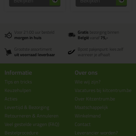
Bekijken
Bekijken
Voor 21:00 uur besteld
Gratis
bezorging binnen
morgen in huis
België
vanaf
75,-
Grootste assortiment
Bpost pakjespunt: kies zelf
uit voorraad leverbaar
wanneer je afhaalt
Informatie
Over ons
Tips en tricks
Wie wij zijn?
Keuzehulpen
Vacatures bij kitcentrum.be
Acties
Over Kitcentrum.be
Levertijd & Bezorging
Maatschappelijk
Retourneren & Annuleren
Winkelmand
Veel gestelde vragen (FAQ)
Contact
Bestelprocedure
Leverancier worden?