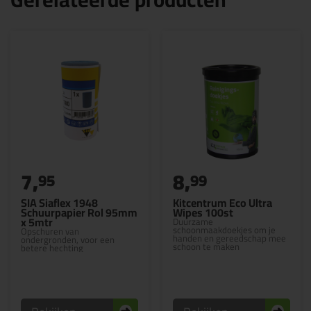
7,
8,
95
99
SIA Siaflex 1948
Kitcentrum Eco Ultra
Schuurpapier Rol 95mm
Wipes 100st
x 5mtr
Duurzame
schoonmaakdoekjes om je
Opschuren van
handen en gereedschap mee
ondergronden, voor een
schoon te maken
betere hechting