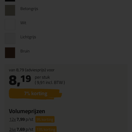
Betongrijs
Wit
Lichtgrijs
Bruin
van
8,79
(adviesprijs) voor
8,
19
per stuk
(
9,
91
incl. BTW )
7
% korting
Volumeprijzen
12x
7,99
p/st
9%
korting
24x
7,69
p/st
13%
korting