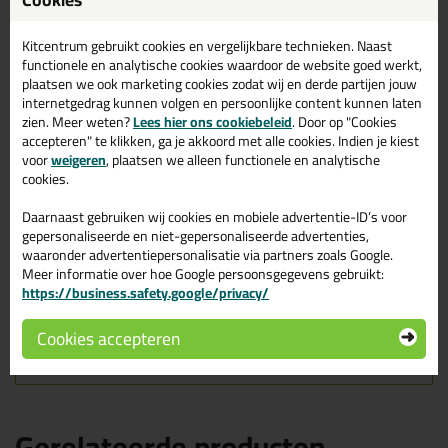
300ml in Zwart
Zoek je kit in een specifieke kleur? Gevonden! Deze lijmkit Sikaflex
Kitcentrum gebruikt cookies en vergelijkbare technieken. Naast
11 FC Purform 300ml in de kleur Zwart is te gebruiken voor
functionele en analytische cookies waardoor de website goed werkt,
verschillende toepassingen. Een duurzame en veelzijdige kit
plaatsen we ook marketing cookies zodat wij en derde partijen jouw
welke makkelijk te verwerken is. Perfect als je een bijpassende
internetgedrag kunnen volgen en persoonlijke content kunnen laten
kleur zoekt met gegarandeerd een topresultaat. Bestel de Sikaflex
zien. Meer weten?
Lees hier ons cookiebeleid
. Door op "Cookies
11 FC Purform 300ml in kleur Zwart vandaag nog! Op voorraad en
accepteren" te klikken, ga je akkoord met alle cookies. Indien je kiest
op werkdagen besteld = morgen in huis.
voor
weigeren
, plaatsen we alleen functionele en analytische
cookies.
Wil je meer weten over de toepassing en kenmerken van dit
product?
Lees alles over dit product >
Daarnaast gebruiken wij cookies en mobiele advertentie-ID’s voor
gepersonaliseerde en niet-gepersonaliseerde advertenties,
Tips & tricks voor Sikaflex 11 FC
waaronder advertentiepersonalisatie via partners zoals Google.
Meer informatie over hoe Google persoonsgegevens gebruikt:
Purform 300ml
https://business.safety.google/privacy/
In de volgende blogs wordt dit product gebruikt:
Vensterbank afkitten? Zo doe je dat!
Cookies accepteren
Welke soorten kitten zijn er?
Gerelateerde producten