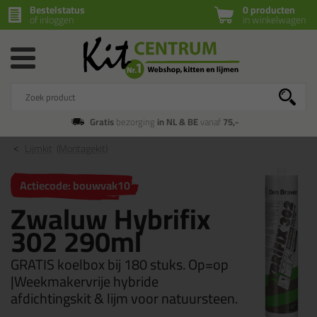
Bestelstatus
0 producten
of inloggen
in winkelwagen
Gratis
bezorging
in NL & BE
vanaf
75,-
Lijmkit
(Montagekit)
Actiecode: bouwvak10
Zwaluw Hybrifix
302 290ml
GRATIS koelbox bij 180 stuks. Op=op
|Weekmakervrije hybride
afdichtingskit & lijm voor natuursteen.