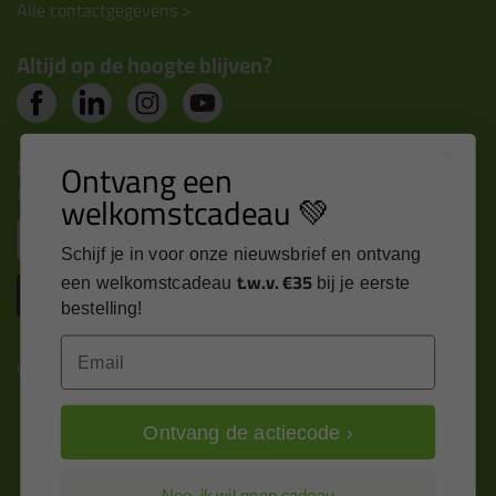
Alle contactgegevens >
Altijd op de hoogte blijven?
Nieuws, tips en exclusieve deals rechtstreeks in je
Ontvang een
inbox
welkomstcadeau 💚
Email
Schijf je in voor onze nieuwsbrief en ontvang
t.w.v. €35
een welkomstcadeau
bij je eerste
Inschrijven
bestelling!
Email
Kitcentrum is trots op:
Ontvang de actiecode ›