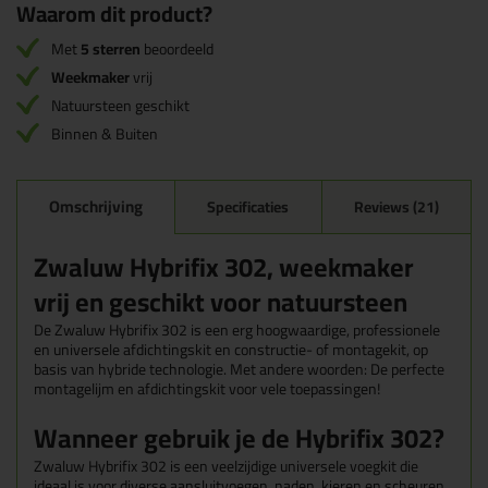
Waarom dit product?
Met
5 sterren
beoordeeld
Weekmaker
vrij
Natuursteen geschikt
Binnen & Buiten
Omschrijving
Specificaties
Reviews (21)
Zwaluw Hybrifix 302, weekmaker
vrij en geschikt voor natuursteen
De Zwaluw Hybrifix 302 is een erg hoogwaardige, professionele
en universele afdichtingskit en constructie- of montagekit, op
basis van hybride technologie.
Met andere woorden: De perfecte
montagelijm en afdichtingskit voor vele toepassingen!
Wanneer gebruik je de Hybrifix 302?
Zwaluw Hybrifix 302 is een veelzijdige universele voegkit die
ideaal is voor diverse aansluitvoegen, naden, kieren en scheuren