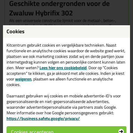
Geschikte ondergronden voor de
Zwaluw Hybrifix 302
Als een universele constructie lijmkit voor de metaal-, beton-,
kunststoffen (zoals PVC), hout- en timmerindustrie en zelfs
Cookies
rubber. Ook hecht deze lijmkit op natuursteen en is het te
gebruiken bij spiegels.
Kitcentrum gebruikt cookies en vergelijkbare technieken. Naast
Kenmerken van de Zwaluw Hybrifix
functionele en analytische cookies waardoor de website goed werkt,
plaatsen we ook marketing cookies zodat wij en derde partijen jouw
302
internetgedrag kunnen volgen en persoonlijke content kunnen laten
zien. Meer weten?
Lees hier ons cookiebeleid
. Door op "Cookies
Geschikt voor natuursteen en marmer, geen vlekvorming
accepteren" te klikken, ga je akkoord met alle cookies. Indien je kiest
op natuursteen en poreuze ondergronden
voor
weigeren
, plaatsen we alleen functionele en analytische
Universele lijm- en voegkit (verlijmen, monteren en
cookies.
afdichten)
Voor binnen- en buitentoepassingen
Daarnaast gebruiken wij cookies en mobiele advertentie-ID’s voor
Permanent elastisch
gepersonaliseerde en niet-gepersonaliseerde advertenties,
Schimmelbestendig
waaronder advertentiepersonalisatie via partners zoals Google.
Weekmaker-, Isocyanaat-, oplosmiddel- en siliconenvrij
Meer informatie over hoe Google persoonsgegevens gebruikt:
Hoge mechanische weerstand, eindsterkte en E modulus
https://business.safety.google/privacy/
Overschilderbaar met watergedragen verven
Hecht perfect zonder primer op de meeste (zelfs vochtige)
ondergronden
Cookies accepteren