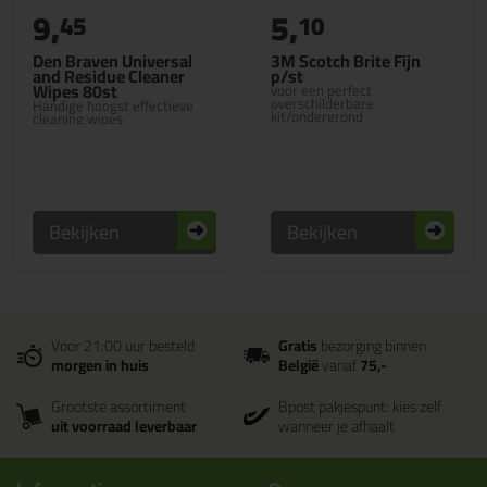
9,
5,
45
10
Den Braven Universal
3M Scotch Brite Fijn
and Residue Cleaner
p/st
Wipes 80st
voor een perfect
overschilderbare
Handige hoogst effectieve
kit/ondergrond
cleaning wipes
Bekijken
Bekijken
Voor 21:00 uur besteld
Gratis
bezorging binnen
morgen in huis
België
vanaf
75,-
Grootste assortiment
Bpost pakjespunt: kies zelf
uit voorraad leverbaar
wanneer je afhaalt