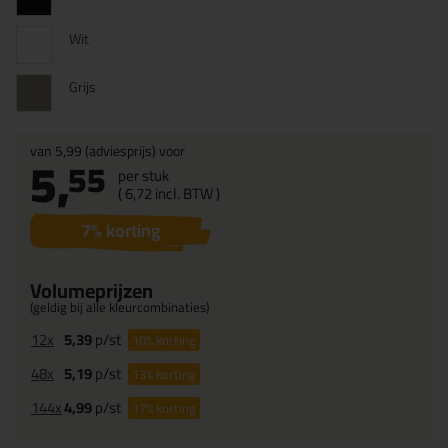
Wit
Grijs
van
5,99
(adviesprijs) voor
5,
55
per stuk
(
6,
72
incl. BTW )
7
% korting
Volumeprijzen
(geldig bij alle kleurcombinaties)
12x
5,39
p/st
10%
korting
48x
5,19
p/st
13%
korting
144x
4,99
p/st
17%
korting