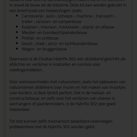
in zowel de bouw als de industrie. Deze kit kan worden gebruikt in
een breed scala van toepassingen, zoals:
Carrosserie-, auto-, scheeps-, machine-, transport-,
trailer-, caravan- en camperbouw
Kozijnen-, interieur-, houtskelet-, stand- en afbouw
Meubel- en (sandwich)panelenbouw
Prefab- en unitbouw
Gevel-, staal-, airco- en luchtkanalenbouw
Wegen- en bruggenbouw
Daarnaast is de Zwaluw Hybrifix 302 ook uitstekend geschikt als
afdichter en verlijmer in koelcellen en ruimtes voor
voedingsmiddelen.
Voor werkzaamheden met natuursteen, zoals het opbouwen van
natuurstenen afdekkers voor muren en het maken van muurtjes
voor borders, is deze lijmkit perfect. Ook in de metaal- en
constructiebouw, en zelfs voor het verlijmen van vloeren in
aanhangers of paardentrailers, is de Hybrifix 302 zeer goed
toepasbaar.
Tot slot kunnen zelfs mechanisch belastbare vloervoegen
probleemloos met de Hybrifix 302 worden gekit.