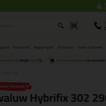
I
a
agekit
Siliconenkit
Beglazingskit
Purschuim
Gevel- & Vloerkit
zorging binnen
België
vanaf
75,-
Grootste assortiment
uit voorraad 
Kleur: Wit
ecode: bouwvak10
aluw Hybrifix 302 2