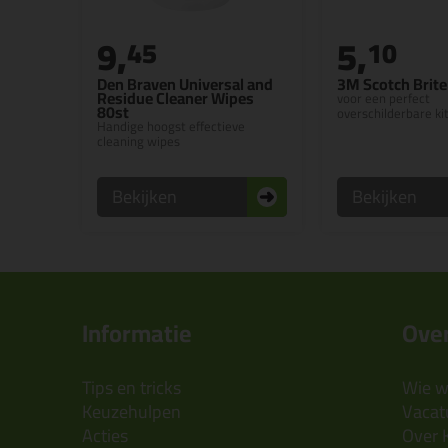
9,
5,
45
10
Den Braven Universal and
3M Scotch Brite 
Residue Cleaner Wipes
voor een perfect
80st
overschilderbare k
Handige hoogst effectieve
cleaning wipes
Bekijken
Bekijken
Informatie
Over
Tips en tricks
Wie wi
Keuzehulpen
Vacatu
Acties
Over 