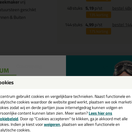
eekmaker
vrij
48
stuks
5,19
p/st
bestel 48x
tuursteen geschikt
13%
korting
nnen & Buiten
144
stuks
4,99
p/st
bestel 14
17%
korting
Omschrijving
Specificaties
waluw Hybrifix 302 290ml in Wit
ookies
een
 je kit in een specifieke kleur? Gevonden! Deze lijmkit Zwaluw Hybrifix 
cadeau 💚
tcentrum gebruikt cookies en vergelijkbare technieken. Naast functionele en
schillende toepassingen. Een duurzame en veelzijdige kit welke makkelijk
alytische cookies waardoor de website goed werkt, plaatsen we ook market
kt met gegarandeerd een topresultaat. Bestel de Zwaluw Hybrifix 302 2
okies zodat wij en derde partijen jouw internetgedrag kunnen volgen en
kdagen besteld = morgen in huis.
rsoonlijke content kunnen laten zien. Meer weten?
Lees hier ons
e nieuwsbrief en ontvang een
okiebeleid
. Door op "Cookies accepteren" te klikken, ga je akkoord met alle
v. €35,-
bij je eerste bestelling!
 je meer weten over de toepassing en kenmerken van dit product?
Lees 
okies. Indien je kiest voor
weigeren
, plaatsen we alleen functionele en
alytische cookies.