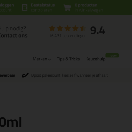
nloggen
Bestelstatus
0 producten
ccount
controleren
in winkelwagen
9.4
Hulp nodig?
Contact ons
16.431 beoordelingen
Merken
Tips & Tricks
Keuzehulp
leverbaar
Bpost pakjespunt: kies zelf wanneer je afhaalt
90ml