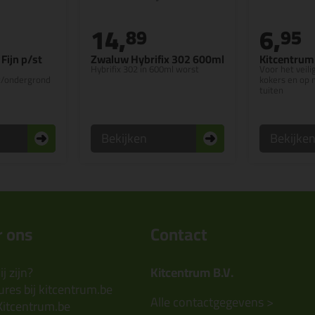
14,
6,
89
95
Fijn p/st
Zwaluw Hybrifix 302 600ml
Kitcentrum
Hybrifix 302 in 600ml worst
Voor het veil
it/ondergrond
kokers en op 
tuiten
Bekijken
Bekijke
 ons
Contact
j zijn?
Kitcentrum B.V.
res bij kitcentrum.be
Alle contactgegevens >
Kitcentrum.be