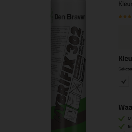
Kleu
Kleu
Gekoze
Waa
M
Gr