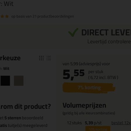
r:
Wit
op basis van
21 productbeoordelingen
DIRECT LEV
Levertijd controleren
r
keuze
van
5,99
(adviesprijs) voor
5,
55
n:
Wit
per stuk
(
6,
72
incl. BTW )
7
% korting
Volumeprijzen
rom dit product?
(geldig bij alle kleurcombinaties)
et
5 sterren
beoordeeld
12
stuks
5,39
p/st
bestel 12x
atis
tuitje(s) meegeleverd
10%
korting