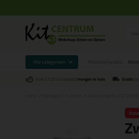
Alle categorieën
Populaire keuzes:
Mont
Voor 21:00 uur besteld
morgen in huis
Gratis
be
Home
Montagekit
Lijmkit
Zwaluw Hybrifix 302 290ml
Acti
Zw