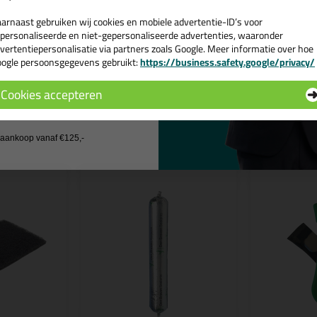
ps & tricks voor Zwaluw Hybrifix 302 290ml
arnaast gebruiken wij cookies en mobiele advertentie-ID’s voor
e volgende blogs wordt dit product gebruikt:
personaliseerde en niet-gepersonaliseerde advertenties, waaronder
Montagekit top 4
vertentiepersonalisatie via partners zoals Google. Meer informatie over hoe
ogle persoonsgegevens gebruikt:
https://business.safety.google/privacy/
 de actiecode ›
Cookies accepteren
 wil geen cadeau
n
j aankoop vanaf €125,-