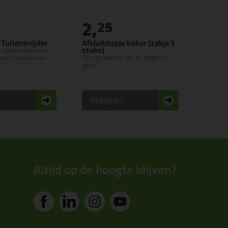
2,
25
 Tuitensnijder
Afsluitdopje koker (zakje 5
stuks)
ig openmaken van
Om verspilling van kit tegen te
maat snijden van
gaan!
n
Bekijken
Altijd op de hoogte blijven?