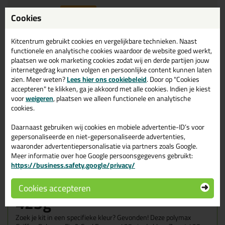
48x
7,69
p/st
14%
korting
Cookies
Waarom dit product?
Kitcentrum gebruikt cookies en vergelijkbare technieken. Naast
functionele en analytische cookies waardoor de website goed werkt,
Met
5 sterren
beoordeeld
plaatsen we ook marketing cookies zodat wij en derde partijen jouw
Zeer hoge blijvende elasticiteit
internetgedrag kunnen volgen en persoonlijke content kunnen laten
zien. Meer weten?
Lees hier ons cookiebeleid
. Door op "Cookies
Oplosmiddelvrij
accepteren" te klikken, ga je akkoord met alle cookies. Indien je kiest
Overschilderbaar
voor
weigeren
, plaatsen we alleen functionele en analytische
Zeer snelle sterkteopbouw
cookies.
Ook voor
natuursteen
Daarnaast gebruiken wij cookies en mobiele advertentie-ID’s voor
gepersonaliseerde en niet-gepersonaliseerde advertenties,
waaronder advertentiepersonalisatie via partners zoals Google.
Omschrijving
Specificaties
Reviews (4)
Meer informatie over hoe Google persoonsgegevens gebruikt:
https://business.safety.google/privacy/
Griffon Polymax Fix & Seal
Express 425g in Zwart
Cookies accepteren
425g
Zoek je kit in een specifieke kleur? Gevonden! Deze polymax