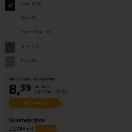
Zwart 425g
Wit 425g
Crystal Clear 300g
Grijs 425g
Trijs 300g
van
8,95
(adviesprijs) voor
8,
39
per stuk
(
10,
15
incl. BTW )
6
% korting
Volumeprijzen
12x
7,99
p/st
11%
korting