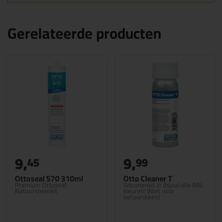
Gerelateerde producten
9,
9,
45
99
Ottoseal S70 310ml
Otto Cleaner T
Premium Ottoseal
Siliconenkit in (bijna) alle RAL
Natuursteenkit
kleuren! (Niet voor
natuursteen)