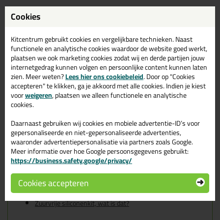
Cookies
Omschrijving
Specificaties
Reviews (8)
Ottoseal S117 310ml in
Kitcentrum gebruikt cookies en vergelijkbare technieken. Naast
functionele en analytische cookies waardoor de website goed werkt,
Manhattan C43
plaatsen we ook marketing cookies zodat wij en derde partijen jouw
internetgedrag kunnen volgen en persoonlijke content kunnen laten
Zoek je Ottoseal S117 310ml in een specifieke kleur? Gevonden!
zien. Meer weten?
Lees hier ons cookiebeleid
. Door op "Cookies
Deze Ottoseal S117 310ml in de kleur Manhattan C43 is te
accepteren" te klikken, ga je akkoord met alle cookies. Indien je kiest
gebruiken voor verschillende toepassingen. Een professioneel en
voor
weigeren
, plaatsen we alleen functionele en analytische
hoogwaardig product welke makkelijk te gebruiken is. Bestel de
cookies.
Ottoseal S117 310ml in de kleur Manhattan C43 vandaag nog!
Op voorraad en op werkdagen besteld = morgen in huis.
Daarnaast gebruiken wij cookies en mobiele advertentie-ID’s voor
gepersonaliseerde en niet-gepersonaliseerde advertenties,
Wil je meer weten over de toepassing en kenmerken van dit
waaronder advertentiepersonalisatie via partners zoals Google.
product?
Lees alles over dit product >
Meer informatie over hoe Google persoonsgegevens gebruikt:
https://business.safety.google/privacy/
Tips & tricks voor Ottoseal S117
310ml
Cookies accepteren
In de volgende blogs wordt dit product gebruikt:
Zuurvrije siliconenkit, wat is dat?