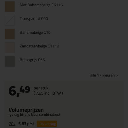
Mat Bahamabeige C6115
Transparant C00
Bahamabeige C10
Zandsteenbeige C1110
Betongrijs C56
alle 17 kleuren >
6,
49
per stuk
(
7,
85
incl. BTW )
Volumeprijzen
(geldig bij alle kleurcombinaties)
20x
5,83
p/st
10%
korting