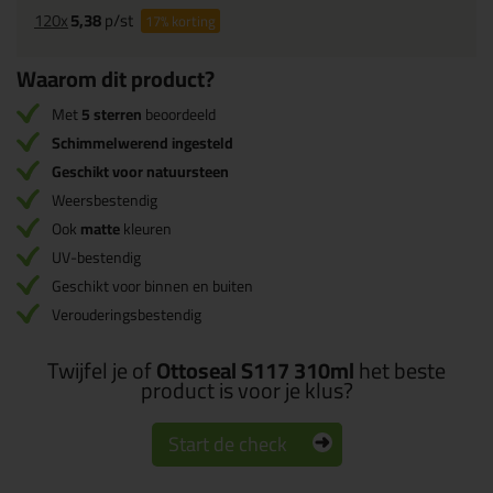
120x
5,38
p/st
17%
korting
Waarom dit product?
Met
5 sterren
beoordeeld
Schimmelwerend ingesteld
Geschikt voor natuursteen
Weersbestendig
Ook
matte
kleuren
UV-bestendig
Geschikt voor binnen en buiten
Verouderingsbestendig
Twijfel je of
Ottoseal S117 310ml
het beste
product is voor je klus?
Start de check