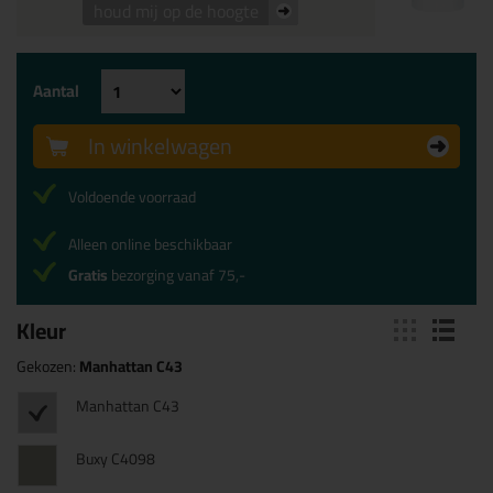
houd mij op de hoogte
Aantal
In winkelwagen
Voldoende voorraad
Alleen online beschikbaar
Gratis
bezorging vanaf 75,-
Kleur
Gekozen:
Manhattan C43
Manhattan C43
Buxy C4098