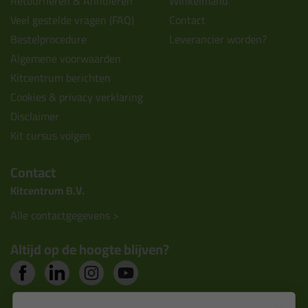
Retourneren & Annuleren
Winkelmand
Veel gestelde vragen (FAQ)
Contact
Bestelprocedure
Leverancier worden?
Algemene voorwaarden
Kitcentrum berichten
Cookies & privacy verklaring
Disclaimer
Kit cursus volgen
Contact
Kitcentrum B.V.
Alle contactgegevens >
Altijd op de hoogte blijven?