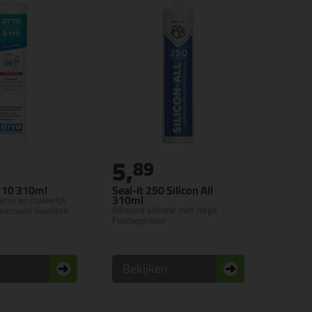
5,
89
110 310ml
Seal-It 250 Silicon All
310ml
rije en makkelijk
Allround silicone met isega
premium kwaliteit
Foodapproval
n
Bekijken