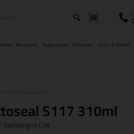
I
a
onenkit
Montagekit
Beglazingskit
Purschuim
Gevel- & Vloerkit
zorging binnen
België
vanaf
75,-
Grootste assortiment
uit voorraad 
ml
Kleur: Sanitairgrijs C18
ttoseal S117 310ml
r:
Sanitairgrijs C18