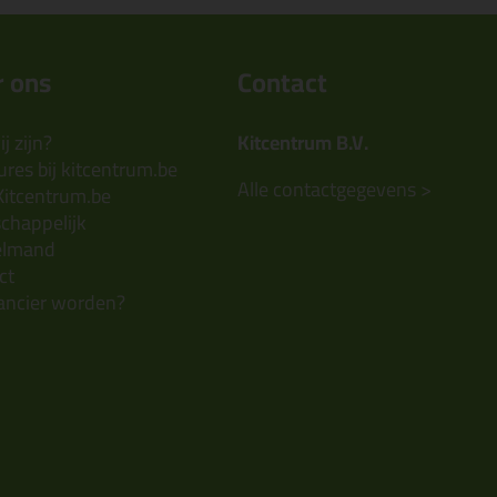
 ons
Contact
j zijn?
Kitcentrum B.V.
res bij kitcentrum.be
Alle contactgegevens >
Kitcentrum.be
chappelijk
elmand
ct
ancier worden?