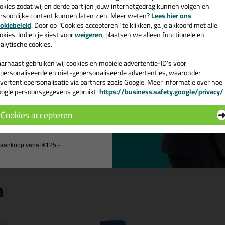
okies zodat wij en derde partijen jouw internetgedrag kunnen volgen en
rsoonlijke content kunnen laten zien. Meer weten?
Lees hier ons
ttoseal S117 310ml in Sanitairgr
e nieuwsbrief en ontvang een
okiebeleid
. Door op "Cookies accepteren" te klikken, ga je akkoord met alle
v. €35,-
bij je eerste bestelling!
okies. Indien je kiest voor
weigeren
, plaatsen we alleen functionele en
k je Ottoseal S117 310ml in een specifieke kleur? Gevonden! Deze Ottose
alytische cookies.
ruiken voor verschillende toepassingen. Een professioneel en hoogwaard
oseal S117 310ml in de kleur Sanitairgrijs C18 vandaag nog! Op voorraa
arnaast gebruiken wij cookies en mobiele advertentie-ID’s voor
personaliseerde en niet-gepersonaliseerde advertenties, waaronder
 je meer weten over de toepassing en kenmerken van dit product?
Lees 
vertentiepersonalisatie via partners zoals Google. Meer informatie over hoe
ogle persoonsgegevens gebruikt:
https://business.safety.google/privacy/
 de actiecode ›
ps & tricks voor Ottoseal S117 310ml
Cookies accepteren
e volgende blogs wordt dit product gebruikt:
 wil geen cadeau
Zuurvrije siliconenkit, wat is dat?
j aankoop vanaf €125,-
n