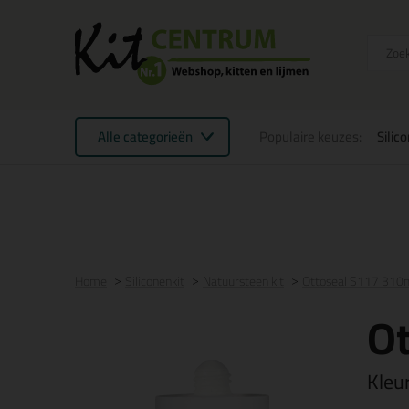
Alle categorieën
Populaire keuzes:
Silic
Voor 21:00 uur besteld
morgen in huis
Gratis
be
Home
Siliconenkit
Natuursteen kit
Ottoseal S117 310
O
Kleu