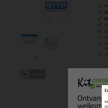
M
S
Ge
W
O
U
Ge
bu
V
Terug
C
Ontvang 
welkomst
Ki
an