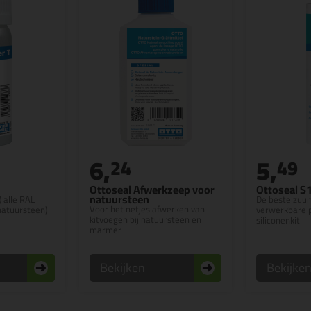
6,
5,
24
49
Ottoseal Afwerkzeep voor
Ottoseal S
natuursteen
) alle RAL
De beste zuurv
Voor het netjes afwerken van
 natuursteen)
verwerkbare 
kitvoegen bij natuursteen en
siliconenkit
marmer
Bekijken
Bekijke