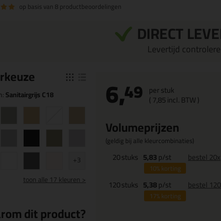
op basis van
8 productbeoordelingen
DIRECT LEV
Levertijd controleren
r
keuze
6,
49
per stuk
n:
Sanitairgrijs C18
(
7,
85
incl. BTW )
Volumeprijzen
(geldig bij alle kleurcombinaties)
20
stuks
5,83
p/st
bestel 20x
+3
10%
korting
toon
alle 17 kleuren >
120
stuks
5,38
p/st
bestel 12
17%
korting
rom dit product?