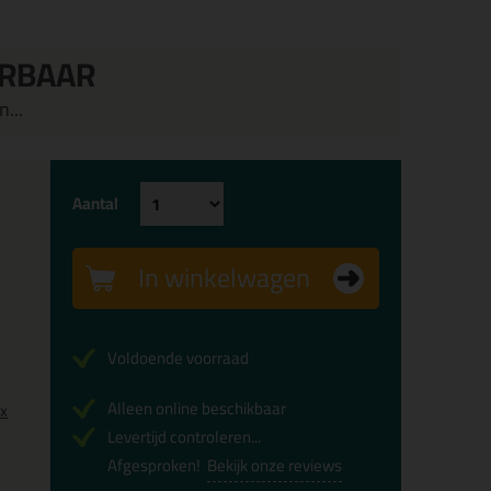
ERBAAR
...
Aantal
In winkelwagen
Voldoende voorraad
Alleen online beschikbaar
0x
Levertijd controleren...
Afgesproken!
Bekijk onze reviews