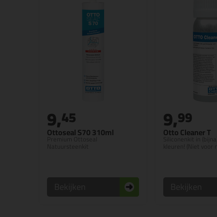
9,
9,
45
99
Ottoseal S70 310ml
Otto Cleaner T
Premium Ottoseal
Siliconenkit in (bijna
Natuursteenkit
kleuren! (Niet voor
Bekijken
Bekijken