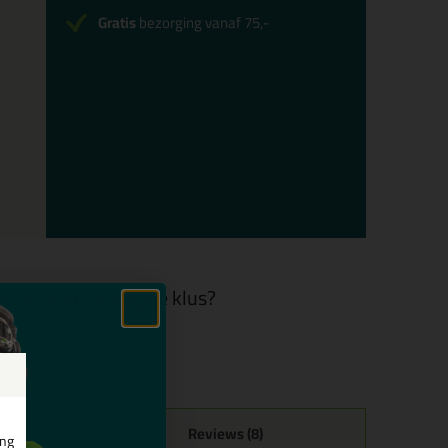
Gratis
bezorging vanaf 75,-
te product is voor je klus?
Reviews (8)
ing