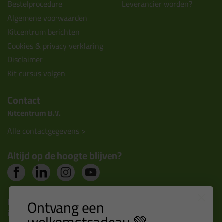
Bestelprocedure
Leverancier worden?
Algemene voorwaarden
Kitcentrum berichten
Cookies & privacy verklaring
Disclaimer
Kit cursus volgen
Contact
Kitcentrum B.V.
Alle contactgegevens >
Altijd op de hoogte blijven?
Nieuws, tips en exclusieve deals rechtstreeks in je
Ontvang een
inbox
welkomstcadeau 💚