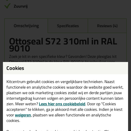
Zuurvrij
Omschrijving
Specificaties
Reviews (4)
Ottoseal S72 310ml in RAL
9010
Zoek je kit in een specifieke kleur? Gevonden! Deze plexiglas kit
Ottoseal S72 310ml in de kleur RAL 9010 is te gebruiken voor
Cookies
verschillende toepassingen. Een duurzame en veelzijdige kit
welke makkelijk te verwerken is. Perfect als je een bijpassende
kleur zoekt met gegarandeerd een topresultaat. Bestel de
Kitcentrum gebruikt cookies en vergelijkbare technieken. Naast
Ottoseal S72 310ml in kleur RAL 9010 vandaag nog! Op voorraad
functionele en analytische cookies waardoor de website goed werkt,
en op werkdagen besteld = morgen in huis.
plaatsen we ook marketing cookies zodat wij en derde partijen jouw
internetgedrag kunnen volgen en persoonlijke content kunnen laten
Wil je meer weten over de toepassing en kenmerken van dit
zien. Meer weten?
Lees hier ons cookiebeleid
. Door op "Cookies
product?
Lees alles over dit product >
accepteren" te klikken, ga je akkoord met alle cookies. Indien je kiest
voor
weigeren
, plaatsen we alleen functionele en analytische
cookies.