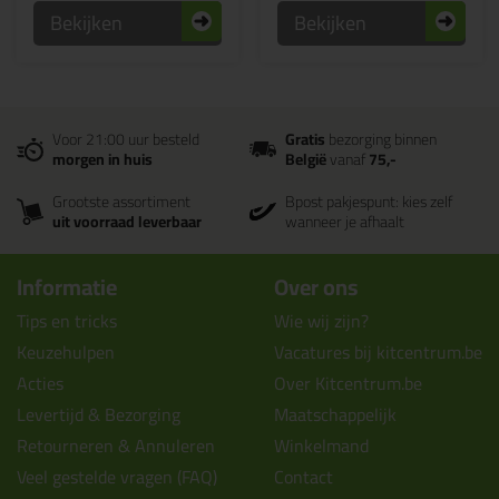
Bekijken
Bekijken
Voor 21:00 uur besteld
Gratis
bezorging binnen
morgen in huis
België
vanaf
75,-
Grootste assortiment
Bpost pakjespunt: kies zelf
uit voorraad leverbaar
wanneer je afhaalt
Informatie
Over ons
Tips en tricks
Wie wij zijn?
Keuzehulpen
Vacatures bij kitcentrum.be
Acties
Over Kitcentrum.be
Levertijd & Bezorging
Maatschappelijk
Retourneren & Annuleren
Winkelmand
Veel gestelde vragen (FAQ)
Contact