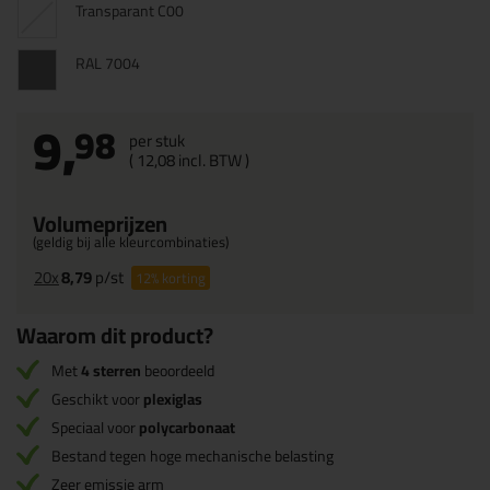
Transparant C00
RAL 7004
9,
98
per stuk
(
12,
08
incl. BTW )
Volumeprijzen
(geldig bij alle kleurcombinaties)
20x
8,79
p/st
12%
korting
Waarom dit product?
Met
4 sterren
beoordeeld
Geschikt voor
plexiglas
Speciaal voor
polycarbonaat
Bestand tegen hoge mechanische belasting
Zeer emissie arm