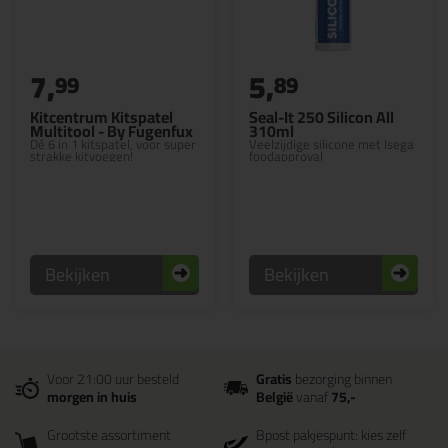
7,
5,
99
89
Kitcentrum Kitspatel
Seal-It 250 Silicon All
Multitool - By Fugenfux
310ml
Dé 6 in 1 kitspatel, voor super
Veelzijdige silicone met Isega
strakke kitvoegen!
foodapproval
Bekijken
Bekijken
Voor 21:00 uur besteld
Gratis
bezorging binnen
morgen in huis
België
vanaf
75,-
Grootste assortiment
Bpost pakjespunt: kies zelf