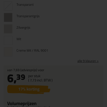
Transparant
Transparantgrijs
Zilvergrijs
Wit
Creme Wit / RAL 9001
alle 9 kleuren >
van
7,69
(adviesprijs) voor
6,
39
per stuk
(
7,
73
incl. BTW )
17
% korting
Volumeprijzen