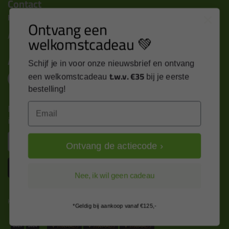
Contact
Kitcentrum B.V.
Ontvang een
Alle contactgegevens >
welkomstcadeau 💚
Altijd op de hoogte blijven?
Schijf je in voor onze nieuwsbrief en ontvang
t.w.v. €35
een welkomstcadeau
bij je eerste
bestelling!
Nieuws, tips en exclusieve deals rechtstreeks in je
Email
inbox
Email
Ontvang de actiecode ›
Inschrijven
Nee, ik wil geen cadeau
Kitcentrum is trots op:
*Geldig bij aankoop vanaf €125,-