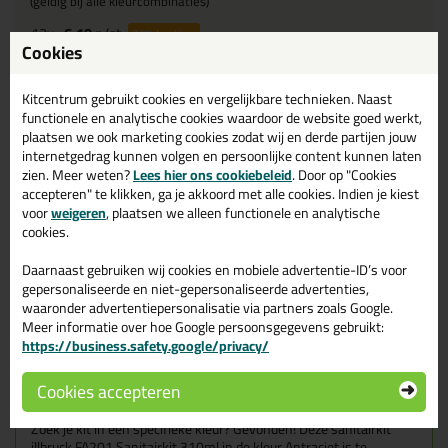
(geldig bij alle kleurcombinaties)
12x
6,19
p/st
20%
korting
Cookies
120x
5,89
p/st
23%
korting
Kitcentrum gebruikt cookies en vergelijkbare technieken. Naast
Waarom dit product?
functionele en analytische cookies waardoor de website goed werkt,
plaatsen we ook marketing cookies zodat wij en derde partijen jouw
Met
5 sterren
beoordeeld
internetgedrag kunnen volgen en persoonlijke content kunnen laten
zien. Meer weten?
Lees hier ons cookiebeleid
. Door op "Cookies
Bestand tegen schoonmaakmiddelen
accepteren" te klikken, ga je akkoord met alle cookies. Indien je kiest
Hoge schimmel resistentie
voor
weigeren
, plaatsen we alleen functionele en analytische
ISEGA
keurmerk
cookies.
Zuurvrij
Daarnaast gebruiken wij cookies en mobiele advertentie-ID’s voor
gepersonaliseerde en niet-gepersonaliseerde advertenties,
waaronder advertentiepersonalisatie via partners zoals Google.
Omschrijving
Video
Specificaties
Reviews (2)
Meer informatie over hoe Google persoonsgegevens gebruikt:
https://business.safety.google/privacy/
illbruck FA201 Sanitairkit
310ml in Antraciet
Cookies accepteren
Zoek je kit in een specifieke kleur? Gevonden! Deze sanitairkit
illbruck FA201 Sanitairkit 310ml in de kleur Antraciet is te