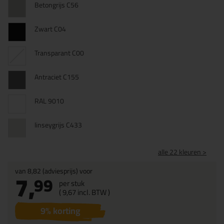
Betongrijs C56
Zwart C04
Transparant C00
Antraciet C155
RAL 9010
linseygrijs C433
alle 22 kleuren >
van
8,82
(adviesprijs) voor
7,
99
per stuk
(
9,
67
incl. BTW )
9
% korting