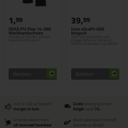
1,
39,
99
99
OXXA PU-Flex 14-086
Irion eXcePt-600
Werkhandschoen
kitspuit
Houden je handen schoon
Voor het verspuiten van
tijdens het klussen!
stugge kitten en lijmen in
kokers en worsten tot 600ml
Bekijken
Bekijken
Voor 21:00 uur besteld
Gratis
bezorging binnen
morgen in huis
België
vanaf
75,-
Grootste assortiment
Bpost pakjespunt: kies zelf
uit voorraad leverbaar
wanneer je afhaalt