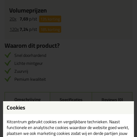
Volumeprijzen
20x
7,69
p/st
13%
korting
120x
7,24
p/st
18%
korting
Waarom dit product?
Snel doorhardend
Lichte mintgeur
Zuurvrij
Pemium kwaliteit
Omschrijving
Specificaties
Reviews (0)
Cookies
Ottoseal S110 580ml in
Manhattan C43
Kitcentrum gebruikt cookies en vergelijkbare technieken. Naast
functionele en analytische cookies waardoor de website goed werkt,
Zoek je kit in een specifieke kleur? Gevonden! Deze sanitairkit
plaatsen we ook marketing cookies zodat wij en derde partijen jouw