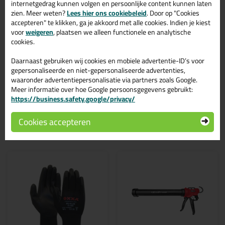
Ottoseal S110 580ml in de kleur Manhattan C43 is te gebruiken
internetgedrag kunnen volgen en persoonlijke content kunnen laten
voor verschillende toepassingen. Een duurzame en veelzijdige kit
zien. Meer weten?
Lees hier ons cookiebeleid
. Door op "Cookies
welke makkelijk te verwerken is. Perfect als je een bijpassende
accepteren" te klikken, ga je akkoord met alle cookies. Indien je kiest
kleur zoekt met gegarandeerd een topresultaat. Bestel de
voor
weigeren
, plaatsen we alleen functionele en analytische
Ottoseal S110 580ml in kleur Manhattan C43 vandaag nog! Op
cookies.
voorraad en op werkdagen besteld = morgen in huis.
Daarnaast gebruiken wij cookies en mobiele advertentie-ID’s voor
Wil je meer weten over de toepassing en kenmerken van dit
gepersonaliseerde en niet-gepersonaliseerde advertenties,
product?
Lees alles over dit product >
waaronder advertentiepersonalisatie via partners zoals Google.
Meer informatie over hoe Google persoonsgegevens gebruikt:
https://business.safety.google/privacy/
Cookies accepteren
Gerelateerde producten