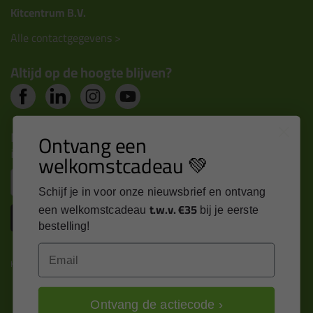
Kitcentrum B.V.
Alle contactgegevens >
Altijd op de hoogte blijven?
Nieuws, tips en exclusieve deals rechtstreeks in je
Ontvang een
inbox
welkomstcadeau 💚
Email
Schijf je in voor onze nieuwsbrief en ontvang
t.w.v. €35
een welkomstcadeau
bij je eerste
Inschrijven
bestelling!
Email
Kitcentrum is trots op:
Ontvang de actiecode ›