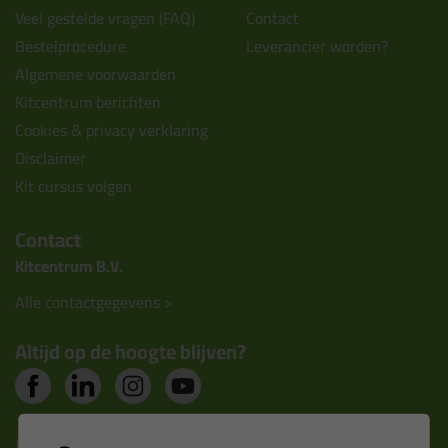
Veel gestelde vragen (FAQ)
Contact
Bestelprocedure
Leverancier worden?
Algemene voorwaarden
Kitcentrum berichten
Cookies & privacy verklaring
Disclaimer
Kit cursus volgen
Contact
Kitcentrum B.V.
Alle contactgegevens >
Altijd op de hoogte blijven?
Nieuws, tips en exclusieve deals rechtstreeks in je