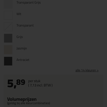
Transparant Grijs
Wit
Transparant
Grijs
Jasmijn
Antraciet
alle 14 kleuren >
5,
89
per stuk
(
7,
13
incl. BTW )
Volumeprijzen
(geldig bij alle kleurcombinaties)