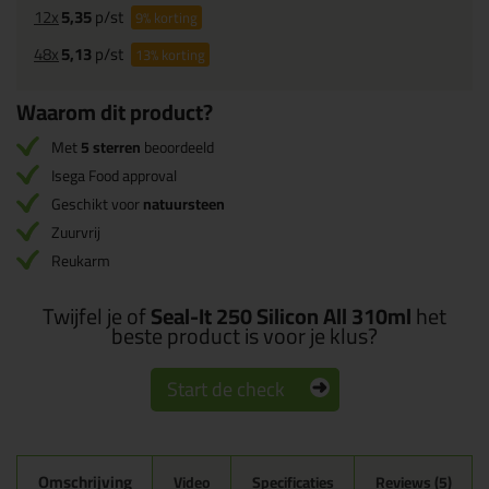
12x
5,35
p/st
9%
korting
48x
5,13
p/st
13%
korting
Waarom dit product?
Met
5 sterren
beoordeeld
Isega Food approval
Geschikt voor
natuursteen
Zuurvrij
Reukarm
Twijfel je of
Seal-It 250 Silicon All 310ml
het
beste product is voor je klus?
Start de check
Omschrijving
Video
Specificaties
Reviews (5)