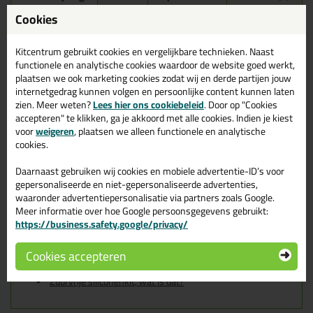
Cookies
Seal-It 250 Silicon All
310ml in Ral 9001
Kitcentrum gebruikt cookies en vergelijkbare technieken. Naast
functionele en analytische cookies waardoor de website goed werkt,
Zoek je kit in een specifieke kleur? Gevonden! Deze sanitairkit
plaatsen we ook marketing cookies zodat wij en derde partijen jouw
Seal-It 250 Silicon All 310ml in de kleur Ral 9001 is te gebruiken
internetgedrag kunnen volgen en persoonlijke content kunnen laten
voor verschillende toepassingen. Een duurzame en veelzijdige kit
zien. Meer weten?
Lees hier ons cookiebeleid
. Door op "Cookies
welke makkelijk te verwerken is. Perfect als je een bijpassende
accepteren" te klikken, ga je akkoord met alle cookies. Indien je kiest
kleur zoekt met gegarandeerd een topresultaat. Bestel de Seal-It
voor
weigeren
, plaatsen we alleen functionele en analytische
250 Silicon All 310ml in kleur Ral 9001 vandaag nog! Op voorraad
cookies.
en op werkdagen besteld = morgen in huis.
Daarnaast gebruiken wij cookies en mobiele advertentie-ID’s voor
Wil je meer weten over de toepassing en kenmerken van dit
gepersonaliseerde en niet-gepersonaliseerde advertenties,
product?
Lees alles over dit product >
waaronder advertentiepersonalisatie via partners zoals Google.
Tips & tricks voor Seal-It 250 Silicon
Meer informatie over hoe Google persoonsgegevens gebruikt:
https://business.safety.google/privacy/
All 310ml
Cookies accepteren
In de volgende blogs wordt dit product gebruikt:
Hoe kit ik een (natuursteen) aanrechtblad af?
Zuurvrije siliconenkit, wat is dat?