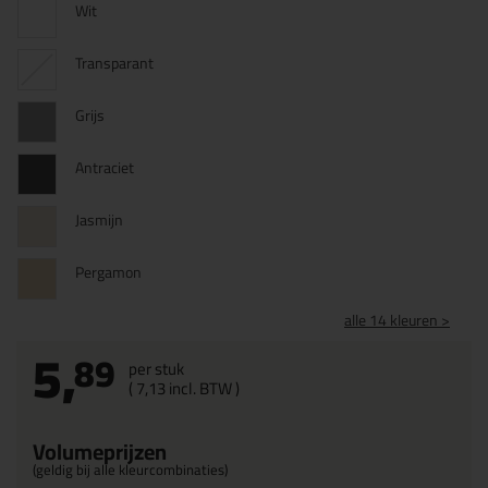
Wit
Transparant
Grijs
Antraciet
Jasmijn
Pergamon
alle 14 kleuren >
5,
89
per stuk
(
7,
13
incl. BTW )
Volumeprijzen
(geldig bij alle kleurcombinaties)