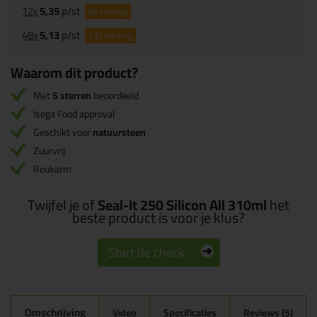
12x
5,35
p/st
9%
korting
48x
5,13
p/st
13%
korting
Waarom dit product?
Met
5 sterren
beoordeeld
Isega Food approval
Geschikt voor
natuursteen
Zuurvrij
Reukarm
Twijfel je of
Seal-It 250 Silicon All 310ml
het
beste product is voor je klus?
Start de check
Omschrijving
Video
Specificaties
Reviews (5)