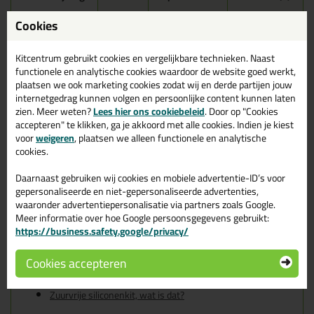
Seal-It 250 Silicon All
Cookies
310ml in Transparant Grijs
Kitcentrum gebruikt cookies en vergelijkbare technieken. Naast
Zoek je kit in een specifieke kleur? Gevonden! Deze sanitairkit
functionele en analytische cookies waardoor de website goed werkt,
Seal-It 250 Silicon All 310ml in de kleur Transparant Grijs is te
plaatsen we ook marketing cookies zodat wij en derde partijen jouw
gebruiken voor verschillende toepassingen. Een duurzame en
internetgedrag kunnen volgen en persoonlijke content kunnen laten
veelzijdige kit welke makkelijk te verwerken is. Perfect als je een
zien. Meer weten?
Lees hier ons cookiebeleid
. Door op "Cookies
bijpassende kleur zoekt met gegarandeerd een topresultaat.
accepteren" te klikken, ga je akkoord met alle cookies. Indien je kiest
Bestel de Seal-It 250 Silicon All 310ml in kleur Transparant Grijs
voor
weigeren
, plaatsen we alleen functionele en analytische
vandaag nog! Op voorraad en op werkdagen besteld = morgen in
cookies.
huis.
Daarnaast gebruiken wij cookies en mobiele advertentie-ID’s voor
Wil je meer weten over de toepassing en kenmerken van dit
gepersonaliseerde en niet-gepersonaliseerde advertenties,
product?
Lees alles over dit product >
waaronder advertentiepersonalisatie via partners zoals Google.
Meer informatie over hoe Google persoonsgegevens gebruikt:
Tips & tricks voor Seal-It 250 Silicon
https://business.safety.google/privacy/
All 310ml
Cookies accepteren
In de volgende blogs wordt dit product gebruikt:
Hoe kit ik een (natuursteen) aanrechtblad af?
Zuurvrije siliconenkit, wat is dat?