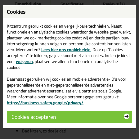
Omschrijving
Specificaties
Reviews (7)
Cookies
Soudal Silirub 2S 300ml in
Alu-wit Ral 9006
Kitcentrum gebruikt cookies en vergelijkbare technieken. Naast
functionele en analytische cookies waardoor de website goed werkt,
Zoek je kit in een specifieke kleur? Gevonden! Deze sanitairkit
plaatsen we ook marketing cookies zodat wij en derde partijen jouw
Soudal Silirub 2S 300ml in de kleur Alu-wit Ral 9006 is te
internetgedrag kunnen volgen en persoonlijke content kunnen laten
gebruiken voor verschillende toepassingen. Een duurzame en
zien. Meer weten?
Lees hier ons cookiebeleid
. Door op "Cookies
veelzijdige kit welke makkelijk te verwerken is. Perfect als je een
accepteren" te klikken, ga je akkoord met alle cookies. Indien je kiest
bijpassende kleur zoekt met gegarandeerd een topresultaat.
voor
weigeren
, plaatsen we alleen functionele en analytische
Bestel de Soudal Silirub 2S 300ml in kleur Alu-wit Ral 9006
cookies.
vandaag nog! Op voorraad en op werkdagen besteld = morgen in
huis.
Daarnaast gebruiken wij cookies en mobiele advertentie-ID’s voor
gepersonaliseerde en niet-gepersonaliseerde advertenties,
Wil je meer weten over de toepassing en kenmerken van dit
waaronder advertentiepersonalisatie via partners zoals Google.
product?
Lees alles over dit product >
Meer informatie over hoe Google persoonsgegevens gebruikt:
https://business.safety.google/privacy/
Tips & tricks voor Soudal Silirub 2S
300ml
Cookies accepteren
In de volgende blogs wordt dit product gebruikt:
Bad kitten, zo doe je dat!