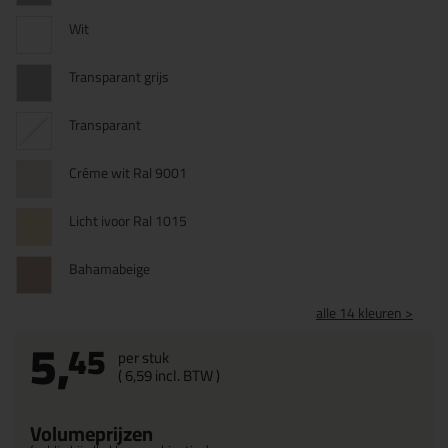
Wit
Transparant grijs
Transparant
Créme wit Ral 9001
Licht ivoor Ral 1015
Bahamabeige
alle 14 kleuren >
5,
45
per stuk
(
6,
59
incl. BTW )
Volumeprijzen