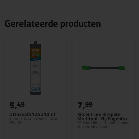
Gerelateerde producten
5,
7,
49
99
Ottoseal S125 310ml
Kitcentrum Kitspatel
Multitool - By Fugenfux
Siliconenkit met veel matte
kleuren
Dé 6 in 1 kitspatel, voor super
strakke kitvoegen!