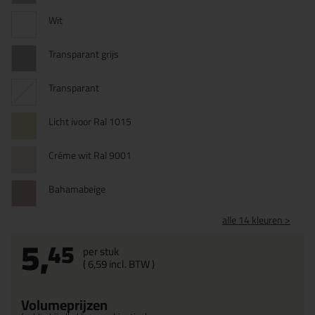
Wit
Transparant grijs
Transparant
Licht ivoor Ral 1015
Créme wit Ral 9001
Bahamabeige
alle 14 kleuren >
5,
45
per stuk
(
6,
59
incl. BTW )
Volumeprijzen