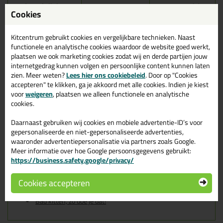
Omschrijving
Specificaties
Reviews (7)
Cookies
Soudal Silirub 2S 300ml in
Zilvergrijs
Kitcentrum gebruikt cookies en vergelijkbare technieken. Naast
functionele en analytische cookies waardoor de website goed werkt,
plaatsen we ook marketing cookies zodat wij en derde partijen jouw
Zoek je kit in een specifieke kleur? Gevonden! Deze sanitairkit
internetgedrag kunnen volgen en persoonlijke content kunnen laten
Soudal Silirub 2S 300ml in de kleur Zilvergrijs is te gebruiken voor
zien. Meer weten?
Lees hier ons cookiebeleid
. Door op "Cookies
verschillende toepassingen. Een duurzame en veelzijdige kit
accepteren" te klikken, ga je akkoord met alle cookies. Indien je kiest
welke makkelijk te verwerken is. Perfect als je een bijpassende
voor
weigeren
, plaatsen we alleen functionele en analytische
kleur zoekt met gegarandeerd een topresultaat. Bestel de Soudal
cookies.
Silirub 2S 300ml in kleur Zilvergrijs vandaag nog! Op voorraad en
op werkdagen besteld = morgen in huis.
Daarnaast gebruiken wij cookies en mobiele advertentie-ID’s voor
gepersonaliseerde en niet-gepersonaliseerde advertenties,
Wil je meer weten over de toepassing en kenmerken van dit
product?
Lees alles over dit product >
waaronder advertentiepersonalisatie via partners zoals Google.
Meer informatie over hoe Google persoonsgegevens gebruikt:
Tips & tricks voor Soudal Silirub 2S
https://business.safety.google/privacy/
300ml
Cookies accepteren
In de volgende blogs wordt dit product gebruikt:
Bad kitten, zo doe je dat!