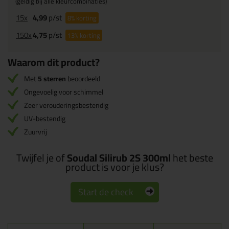
(geldig bij alle kleurcombinaties)
15x
4,99
p/st
8%
korting
150x
4,75
p/st
13%
korting
Waarom dit product?
Met
5 sterren
beoordeeld
Ongevoelig voor schimmel
Zeer verouderingsbestendig
UV-bestendig
Zuurvrij
Twijfel je of
Soudal Silirub 2S 300ml
het beste
product is voor je klus?
Start de check