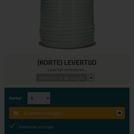
(KORTE) LEVERTIJD
Levertijd controleren...
houd mij op de hoogte
Aantal
In winkelwagen
Voldoende voorraad