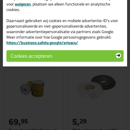
voor
weigeren
, plaatsen we alleen functionele en analytische
Wil je meer weten over de toepassing en kenmerken van dit
cookies.
product?
Lees alles over dit product >
Daarnaast gebruiken wij cookies en mobiele advertentie-ID’s voor
gepersonaliseerde en niet-gepersonaliseerde advertenties,
waaronder advertentiepersonalisatie via partners zoals Google.
Meer informatie over hoe Google persoonsgegevens gebruikt:
Gerelateerde producten
https://business.safety.google/privacy/
Cookies accepteren
69,
5,
95
29