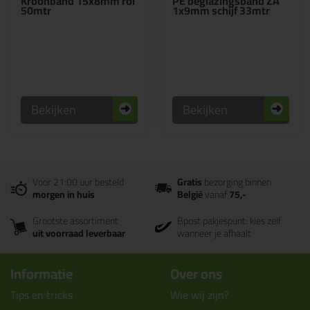
Kroonband 15x8mm rol
PE beglazingsband ZA
50mtr
1x9mm schijf 33mtr
Bekijken
Bekijken
Voor 21:00 uur besteld
Gratis
bezorging binnen
morgen in huis
België
vanaf
75,-
Grootste assortiment
Bpost pakjespunt: kies zelf
uit voorraad leverbaar
wanneer je afhaalt
Informatie
Over ons
Tips en tricks
Wie wij zijn?