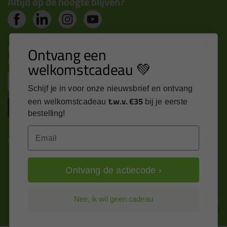
Altijd op de hoogte blijven?
Nieuws, tips en exclusieve deals rechtstreeks in je
Ontvang een
inbox
welkomstcadeau 💚
Email
Schijf je in voor onze nieuwsbrief en ontvang
t.w.v. €35
een welkomstcadeau
bij je eerste
Inschrijven
bestelling!
Email
Kitcentrum is trots op:
Ontvang de actiecode ›
Alle prijzen zijn in EURO en excl. 21% BTW
Nee, ik wil geen cadeau
wijzig naar incl. BTW