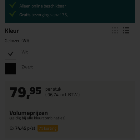
Alleen online beschikbaar
Gratis
bezorging vanaf 75,-
Kleur
Gekozen:
Wit
Wit
Zwart
79,
95
per stuk
(
96,
74
incl. BTW )
Volumeprijzen
(geldig bij alle kleurcombinaties)
6x
74,45
p/st
7%
korting