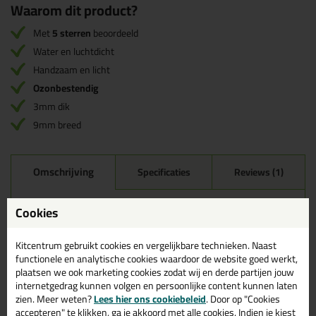
Waarom dit product?
Met
5 sterren
beoordeeld
Water en luchtdicht
Handzaam en licht
Ozonbestendig
3mm dik
9mm breed
Omschrijving
Specificaties
Reviews (1)
Kroonband 9x3mm rol
Cookies
150mtr in Wit
Kitcentrum gebruikt cookies en vergelijkbare technieken. Naast
Zoek je Kroonband 9x3mm rol 150mtr in een specifieke kleur?
functionele en analytische cookies waardoor de website goed werkt,
Gevonden! Deze Kroonband 9x3mm rol 150mtr in de kleur Wit is
te gebruiken voor verschillende toepassingen. Een professioneel
plaatsen we ook marketing cookies zodat wij en derde partijen jouw
en hoogwaardig product welke makkelijk te gebruiken is. Bestel
internetgedrag kunnen volgen en persoonlijke content kunnen laten
de Kroonband 9x3mm rol 150mtr in de kleur Wit vandaag nog! Op
zien. Meer weten?
Lees hier ons cookiebeleid
. Door op "Cookies
voorraad en op werkdagen besteld = morgen in huis.
accepteren" te klikken, ga je akkoord met alle cookies. Indien je kiest