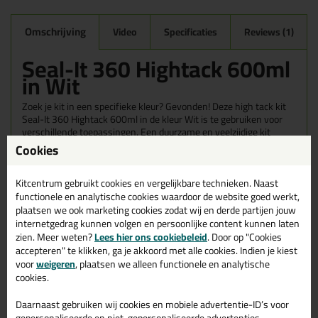
Omschrijving
Video
Specificaties
Reviews (1)
Seal-It 360 Hightack 600ml
in Wit
Zoek je kit in een specifieke kleur? Gevonden! Deze high tack kit
Seal-It 360 Hightack 600ml in de kleur Wit is te gebruiken voor
verschillende toepassingen. Een duurzame en veelzijdige kit
welke makkelijk te verwerken is. Perfect als je een bijpassende
Cookies
kleur zoekt met gegarandeerd een topresultaat. Bestel de Seal-It
360 Hightack 600ml in kleur Wit vandaag nog! Op voorraad en op
Kitcentrum gebruikt cookies en vergelijkbare technieken. Naast
werkdagen besteld = morgen in huis.
functionele en analytische cookies waardoor de website goed werkt,
plaatsen we ook marketing cookies zodat wij en derde partijen jouw
Wil je meer weten over de toepassing en kenmerken van dit
internetgedrag kunnen volgen en persoonlijke content kunnen laten
product?
Lees alles over dit product >
zien. Meer weten?
Lees hier ons cookiebeleid
. Door op "Cookies
accepteren" te klikken, ga je akkoord met alle cookies. Indien je kiest
voor
weigeren
, plaatsen we alleen functionele en analytische
cookies.
Gerelateerde producten
Daarnaast gebruiken wij cookies en mobiele advertentie-ID’s voor
gepersonaliseerde en niet-gepersonaliseerde advertenties,