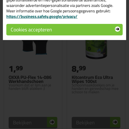
waaronder advertentiepersonalisatie via partners zoals Google.
Meer informatie over hoe Google persoonsgegevens gebruikt:
https://business.safety.google/privacy/
Cookies accepteren
1,
8,
99
99
OXXA PU-Flex 14-086
Kitcentrum Eco Ultra
Werkhandschoen
Wipes 100st
Voorkom dat er lijm aan je
Schoonmaakdoekjes om je
handen blijft plakken ;)
handen en gereedschap mee
schoon te maken
Bekijken
Bekijken