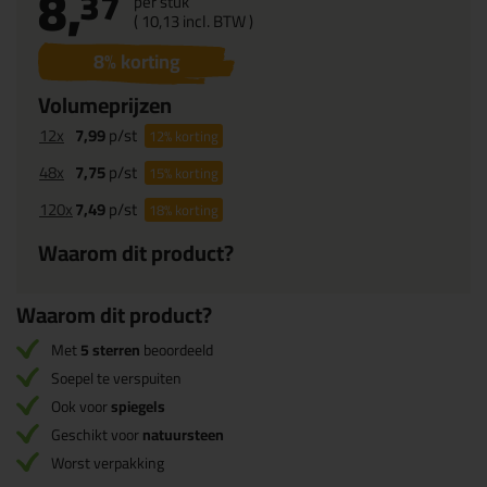
8,
37
per stuk
(
10,
13
incl. BTW )
8
% korting
Volumeprijzen
12x
7,99
p/st
12%
korting
48x
7,75
p/st
15%
korting
120x
7,49
p/st
18%
korting
Waarom dit product?
Waarom dit product?
Met
5 sterren
beoordeeld
Soepel te verspuiten
Ook voor
spiegels
Geschikt voor
natuursteen
Worst verpakking