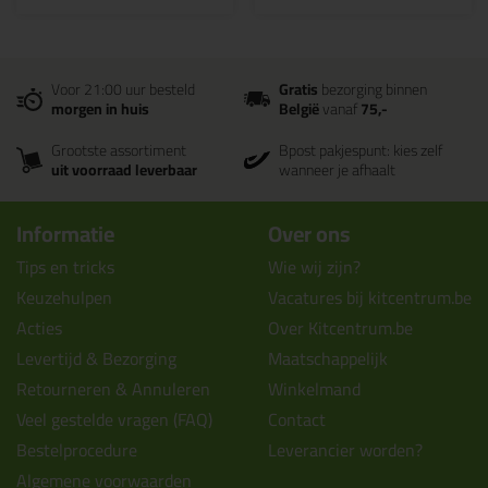
Voor 21:00 uur besteld
Gratis
bezorging binnen
morgen in huis
België
vanaf
75,-
Grootste assortiment
Bpost pakjespunt: kies zelf
uit voorraad leverbaar
wanneer je afhaalt
Informatie
Over ons
Tips en tricks
Wie wij zijn?
Keuzehulpen
Vacatures bij kitcentrum.be
Acties
Over Kitcentrum.be
Levertijd & Bezorging
Maatschappelijk
Retourneren & Annuleren
Winkelmand
Veel gestelde vragen (FAQ)
Contact
Bestelprocedure
Leverancier worden?
Algemene voorwaarden