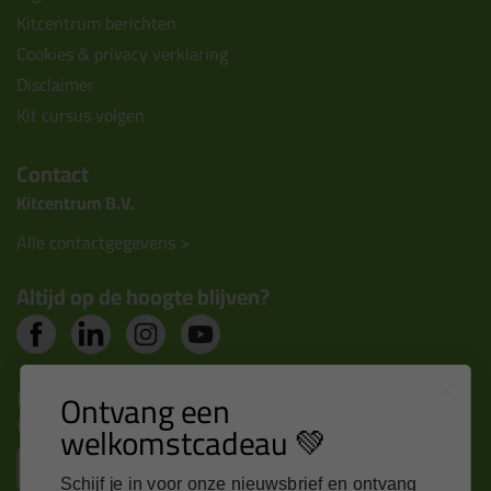
Kitcentrum berichten
Cookies & privacy verklaring
Disclaimer
Kit cursus volgen
Contact
Kitcentrum B.V.
Alle contactgegevens >
Altijd op de hoogte blijven?
Nieuws, tips en exclusieve deals rechtstreeks in je
Ontvang een
inbox
welkomstcadeau 💚
Email
Schijf je in voor onze nieuwsbrief en ontvang