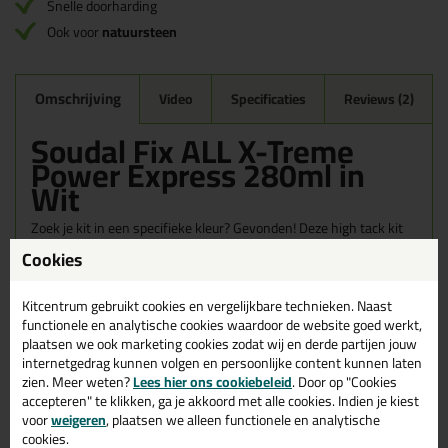
Snelle doorharding
Ook voor
natuursteen
Omschrijving
Video
Specificaties
Reviews (2)
Soudal Fix ALL X-Treme
Power Express 280ml in
Wit
Zoek je kit in een specifieke kleur? Gevonden! Deze high tack kit
Soudal Fix ALL X-Treme Power Express 280ml in de kleur Wit is te
Cookies
gebruiken voor verschillende toepassingen. Een duurzame en
veelzijdige kit welke makkelijk te verwerken is. Perfect als je een
bijpassende kleur zoekt met gegarandeerd een topresultaat.
Kitcentrum gebruikt cookies en vergelijkbare technieken. Naast
Bestel de Soudal Fix ALL X-Treme Power Express 280ml in kleur
functionele en analytische cookies waardoor de website goed werkt,
Wit vandaag nog! Op voorraad en op werkdagen besteld = morgen
plaatsen we ook marketing cookies zodat wij en derde partijen jouw
in huis.
internetgedrag kunnen volgen en persoonlijke content kunnen laten
zien. Meer weten?
Lees hier ons cookiebeleid
. Door op "Cookies
Wil je meer weten over de toepassing en kenmerken van dit
accepteren" te klikken, ga je akkoord met alle cookies. Indien je kiest
product?
Lees alles over dit product >
voor
weigeren
, plaatsen we alleen functionele en analytische
cookies.