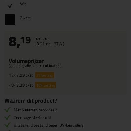
Wit
Zwart
8,
19
per stuk
(
9,
91
incl. BTW )
Volumeprijzen
(geldig bij alle kleurcombinaties)
12x
7,99
p/st
2%
korting
48x
7,39
p/st
10%
korting
Waarom dit product?
Met
5 sterren
beoordeeld
Zeer hoge kleefkracht
Uitstekend bestand tegen UV-bestraling