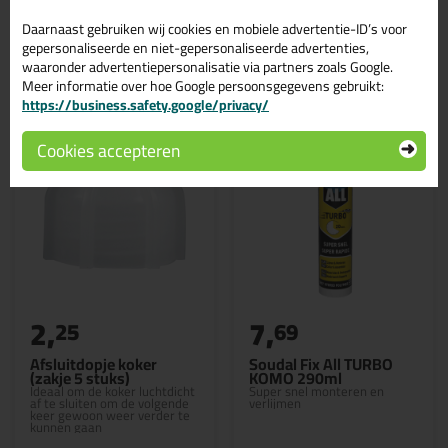
Daarnaast gebruiken wij cookies en mobiele advertentie-ID’s voor
gepersonaliseerde en niet-gepersonaliseerde advertenties,
Gerelateerde producten
waaronder advertentiepersonalisatie via partners zoals Google.
Meer informatie over hoe Google persoonsgegevens gebruikt:
https://business.safety.google/privacy/
Cookies accepteren
2,
7,
25
69
Afsluitdopje koker
Soudal Fix All TURBO
(zakje 5 stuks)
KOMO 290ml
Ideaal om de koker luchtdicht
Super snel monteren en
af te sluiten om de volgende
verlijmen
keer gewoon weer verder te
kunnen gaan