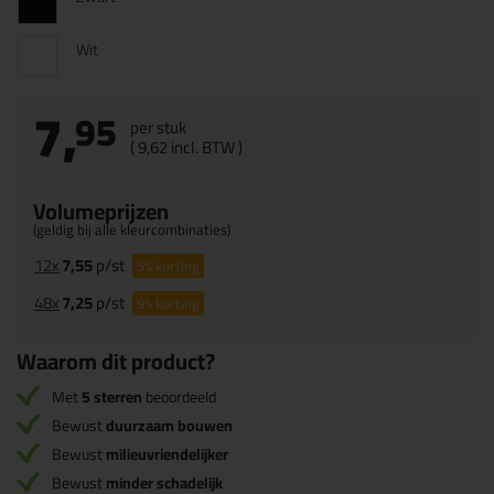
Wit
7,
95
per stuk
(
9,
62
incl. BTW )
Volumeprijzen
(geldig bij alle kleurcombinaties)
12x
7,55
p/st
5%
korting
48x
7,25
p/st
9%
korting
Waarom dit product?
Met
5 sterren
beoordeeld
Bewust
duurzaam bouwen
Bewust
milieuvriendelijker
Bewust
minder schadelijk