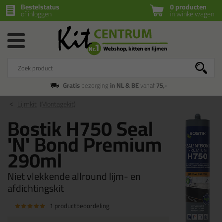
Bestelstatus
0 producten
of inloggen
in winkelwagen
Gratis
bezorging
in NL & BE
vanaf
75,-
Lijmkit
(Montagekit)
Bostik H750 Seal
'N' Bond Premium
290ml
Niet vlekkende allround lijm- en
afdichtingskit
1 productbeoordeling