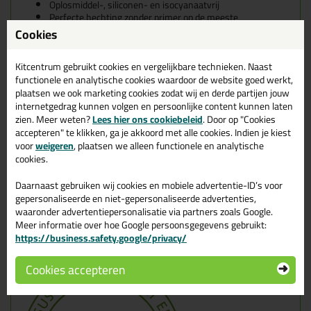
Oplosmiddel-, siliconen- en isocyanaatvrij
Perfecte hechting zonder primer op de meeste
ondergronden
Cookies
Blijvend elastisch
Uitstekend UV- en weerbestendig
Kitcentrum gebruikt cookies en vergelijkbare technieken. Naast
Overschilderbaar na huidvorming
functionele en analytische cookies waardoor de website goed werkt,
Geschikt voor natuursteen
plaatsen we ook marketing cookies zodat wij en derde partijen jouw
Bostik Premium Aware - Klaar voor de toekomst🍃
internetgedrag kunnen volgen en persoonlijke content kunnen laten
zien. Meer weten?
Lees hier ons cookiebeleid
. Door op "Cookies
In de beleids- en strategieplannen van Bostik is groen &
accepteren" te klikken, ga je akkoord met alle cookies. Indien je kiest
duurzaamheid een rode draad. Dit is niet alleen een
voor
weigeren
, plaatsen we alleen functionele en analytische
marketingaangelegenheid maar een bewustwording van
cookies.
iedereen in de keten. Bostik heeft een minder milieubelastend
assortiment met de allerhoogste kwaliteiten én de hoogste
Daarnaast gebruiken wij cookies en mobiele advertentie-ID’s voor
duurzaamheid. Daarom bewijst Bostik Benelux graag zijn
gepersonaliseerde en niet-gepersonaliseerde advertenties,
innovatieve kracht en bewustzijn op duurzaamheid met de
waaronder advertentiepersonalisatie via partners zoals Google.
introductie van de hoog duurzame Bostik Premium Aware
Meer informatie over hoe Google persoonsgegevens gebruikt:
producten. Een revolutionair concept met een breed gamma aan
https://business.safety.google/privacy/
premium en aware producten voor de bouw.
Cookies accepteren