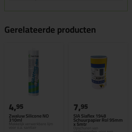
Gerelateerde producten
4,
7,
95
95
Zwaluw Silicone NO
SIA Siaflex 1948
310ml
Schuurpapier Rol 95mm
x 5mtr
Makkelijk verwerkbare lijm
voor o.a. sanitair
Opschuren van
ondergronden, voor een