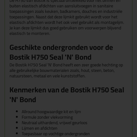
De H750 van Bostik is speciaal ontwikkeld voor het binnen én
buiten elastisch afdichten van
aansluitvoegen in sanitaire
toepassingen zoals keuken, badkamers, douches en
industriële
toepassingen. Naast dat deze lijmkit gebruikt wordt voor het
elastisch
afdichten wordt het ook veel gebruikt als montagelijm.
Je kan deze lijmkit dus goed gebruiken om voorwerpen
blijvend
elastisch te monteren.
Geschikte ondergronden voor de
Bostik H750 Seal 'N' Bond
De Bostik H750 Seal 'N' Bond heeft een zeer goede hechting op
alle gebruikelijke bouwmaterialen
zoals, hout, steen, beton,
natuursteen, metaal en vele kunststoffen.
Kenmerken van de Bostik H750 Seal
'N' Bond
Allround hoogwaardige kit en lijm
Formule zonder vlekvorming
Neutraal uithardend, vrijwel geurloos
Lijmen en afdichten
Toepasbaar op vochtige ondergronden