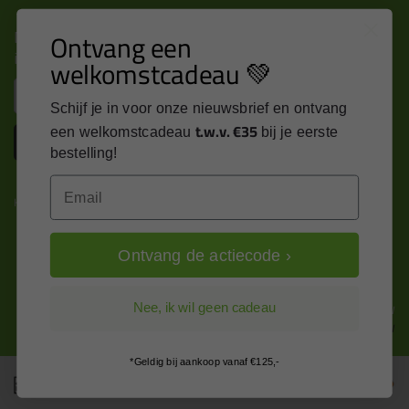
Nieuws, tips en exclusieve deals rechtstreeks in je
Ontvang een
inbox
welkomstcadeau 💚
Email
Schijf je in voor onze nieuwsbrief en ontvang
t.w.v. €35
een welkomstcadeau
bij je eerste
Inschrijven
bestelling!
Email
Kitcentrum is trots op:
Ontvang de actiecode ›
Alle prijzen zijn in EURO en excl. 21% BTW
Nee, ik wil geen cadeau
wijzig naar incl. BTW
*Geldig bij aankoop vanaf €125,-