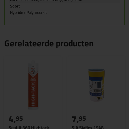
Soort
Hybride / Polymeerkit
Gerelateerde producten
4,
7,
95
95
Seal-It 360 Hightack
SIA Siaflex 1948