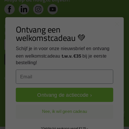
Nieuws, tips en exclusieve deals rechtstreeks in je
Ontvang een
inbox
welkomstcadeau 💚
Email
Schijf je in voor onze nieuwsbrief en ontvang
t.w.v. €35
een welkomstcadeau
bij je eerste
Inschrijven
bestelling!
Email
Kitcentrum is trots op:
Ontvang de actiecode ›
Alle prijzen zijn in EURO en excl. 21% BTW
Nee, ik wil geen cadeau
wijzig naar incl. BTW
*Geldig bij aankoop vanaf €125,-