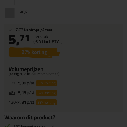
Grijs
van
7,77
(adviesprijs) voor
5,
71
per stuk
(
6,
91
incl. BTW )
27
% korting
Volumeprijzen
(geldig bij alle kleurcombinaties)
12x
5,39
p/st
31%
korting
48x
5,13
p/st
34%
korting
120x
4,81
p/st
38%
korting
Waarom dit product?
25% bewegingscapaciteit