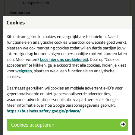
transportsector
Kenmerken
Duurzaam permanent elastisch, maximale
Cookies
bewegingscapaciteit 25%.
Uitstekende hechting, zonder primer op praktisch alle- en
zelfs vochtige ondergronden.
Kitcentrum gebruikt cookies en vergelijkbare technieken. Naast
Sublieme verwerkingseigenschappen, hoogwaardige
functionele en analytische cookies waardoor de website goed werkt,
professionele A kwaliteit.
plaatsen we ook marketing cookies zodat wij en derde partijen jouw
Hoge mechanische weerstand en eindsterkte, snelle
internetgedrag kunnen volgen en persoonlijke content kunnen laten
krachtopbouw en doorharding.
zien. Meer weten?
Lees hier ons cookiebeleid
. Door op "Cookies
Goed kleurvast, UV-, weer-, water-, vocht-, schimmel- en
accepteren" te klikken, ga je akkoord met alle cookies. Indien je kiest
verouderingsbestendig.
voor
weigeren
, plaatsen we alleen functionele en analytische
Reukloos, blaas- en krimpvrij, snel
cookies.
uithardend,
CE
gecertificeerd MS-Polymer® Systeem.
Weekmaker-, ftalaat-, isocyanaat-, oplosmiddel-, en
Daarnaast gebruiken wij cookies en mobiele advertentie-ID’s voor
siliconenvrij.
gepersonaliseerde en niet-gepersonaliseerde advertenties,
Zeer emissiearm gecertificeerd conform EMICODE
EC1 PLUS en VOC-emissieklasse A+.
waaronder advertentiepersonalisatie via partners zoals Google.
Verdraagzaam in direct contact met zilvercoating spiegels,
Meer informatie over hoe Google persoonsgegevens gebruikt:
PVB-folie gelaagd glas.
https://business.safety.google/privacy/
Geeft geen randzonevervuiling, vlekt en / of bloed niet op
poreuze materialen, zoals beton, natuursteen en
Cookies accepteren
onbehandeld hout.
Schuur- en slijpbaar na volledige uitharding, direct