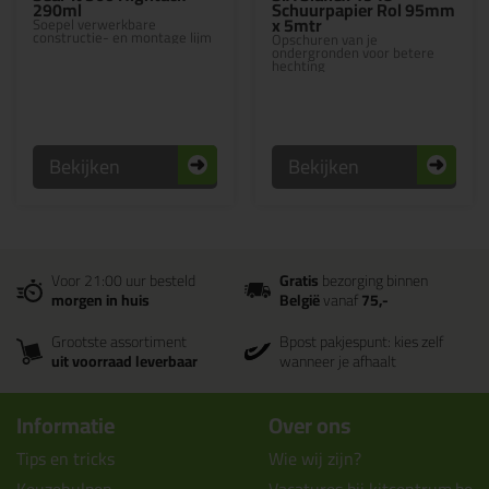
290ml
Schuurpapier Rol 95mm
x 5mtr
Soepel verwerkbare
constructie- en montage lijm
Opschuren van je
ondergronden voor betere
hechting
Bekijken
Bekijken
Voor 21:00 uur besteld
Gratis
bezorging binnen
morgen in huis
België
vanaf
75,-
Grootste assortiment
Bpost pakjespunt: kies zelf
uit voorraad leverbaar
wanneer je afhaalt
Informatie
Over ons
Tips en tricks
Wie wij zijn?