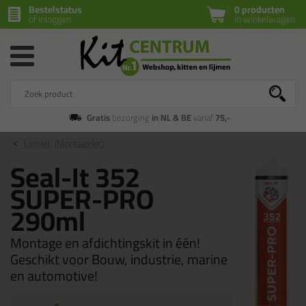
Bestelstatus
0 producten
of inloggen
in winkelwagen
Gratis
bezorging
in NL & BE
vanaf
75,-
Lijmkit
(Montagekit)
Seal-It 352
SUPER-PRO
290ml
Montage en afdichtingskit in één!
Geschikt voor Bouw, industrie, marine
en automotive!