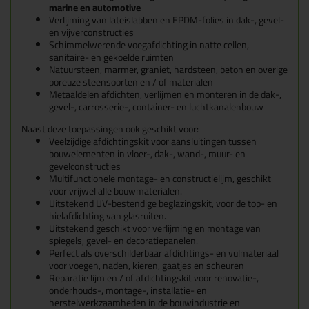
marine en automotive
Verlijming van lateislabben en EPDM-folies in dak-, gevel-
en vijverconstructies
Schimmelwerende voegafdichting in natte cellen,
sanitaire- en gekoelde ruimten
N
atuursteen, marmer, graniet, hardsteen, beton en overige
poreuze steensoorten en / of materialen
Metaaldelen afdichten, verlijmen en monteren in de dak-,
gevel-, carrosserie-, container- en luchtkanalenbouw
Naast deze toepassingen ook geschikt voor:
Veelzijdige afdichtingskit voor aansluitingen tussen
bouwelementen in vloer-, dak-, wand-, muur- en
gevelconstructies
Multifunctionele montage- en constructielijm, geschikt
voor vrijwel alle bouwmaterialen.
Uitstekend UV-bestendige beglazingskit, voor de top- en
hielafdichting van glasruiten.
Uitstekend geschikt voor verlijming en montage van
spiegels, gevel- en decoratiepanelen.
Perfect als overschilderbaar afdichtings- en vulmateriaal
voor voegen, naden, kieren, gaatjes en scheuren
Reparatie lijm en / of afdichtingskit voor renovatie-,
onderhouds-, montage-, installatie- en
herstelwerkzaamheden in de bouwindustrie en