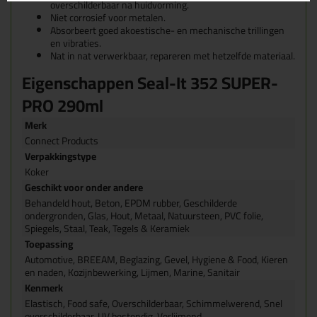
overschilderbaar na huidvorming.
Niet corrosief voor metalen.
Absorbeert goed akoestische- en mechanische trillingen
en vibraties.
Nat in nat verwerkbaar, repareren met hetzelfde materiaal.
Eigenschappen Seal-It 352 SUPER-
PRO 290ml
Merk
Connect Products
Verpakkingstype
Koker
Geschikt voor onder andere
Behandeld hout, Beton, EPDM rubber, Geschilderde
ondergronden, Glas, Hout, Metaal, Natuursteen, PVC folie,
Spiegels, Staal, Teak, Tegels & Keramiek
Toepassing
Automotive, BREEAM, Beglazing, Gevel, Hygiene & Food, Kieren
en naden, Kozijnbewerking, Lijmen, Marine, Sanitair
Kenmerk
Elastisch, Food safe, Overschilderbaar, Schimmelwerend, Snel
overschilderbaar, UV bestendig, Verlijmend