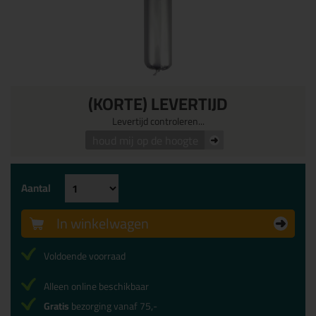
(KORTE) LEVERTIJD
Levertijd controleren...
houd mij op de hoogte
Aantal
In winkelwagen
Voldoende voorraad
Alleen online beschikbaar
Gratis
bezorging vanaf 75,-