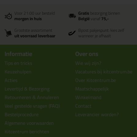
Voor 21:00 uur besteld
Gratis
bezorging binnen
morgen in huis
België
vanaf
75,-
Grootste assortiment
Bpost pakjespunt: kies zelf
uit voorraad leverbaar
wanneer je afhaalt
Informatie
Over ons
Tips en tricks
Wie wij zijn?
Keuzehulpen
Vacatures bij kitcentrum.be
Acties
Over Kitcentrum.be
Levertijd & Bezorging
Maatschappelijk
Retourneren & Annuleren
Winkelmand
Veel gestelde vragen (FAQ)
Contact
Bestelprocedure
Leverancier worden?
Algemene voorwaarden
Kitcentrum berichten