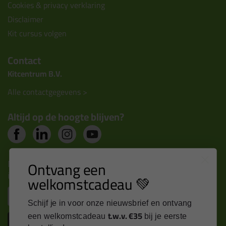
Cookies & privacy verklaring
Disclaimer
Kit cursus volgen
Contact
Kitcentrum B.V.
Alle contactgegevens >
Altijd op de hoogte blijven?
Nieuws, tips en exclusieve deals rechtstreeks in je
Ontvang een
inbox
welkomstcadeau 💚
Email
Schijf je in voor onze nieuwsbrief en ontvang
t.w.v. €35
een welkomstcadeau
bij je eerste
Inschrijven