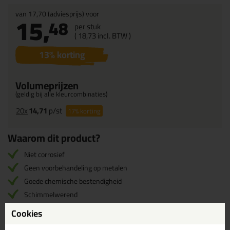
van
17,70
(adviesprijs) voor
15,
48
per stuk
(
18,
73
incl. BTW )
13
% korting
Volumeprijzen
(geldig bij alle kleurcombinaties)
20x
14,71
p/st
17%
korting
Waarom dit product?
Niet corrosief
Geen voorbehandeling op metalen
Goede chemische bestendigheid
Schimmelwerend
Prettig verwerkbaar
Cookies