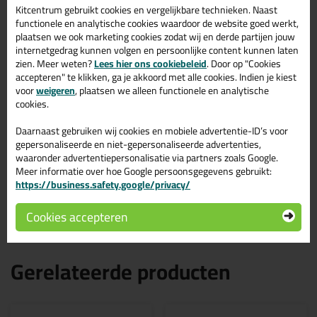
Kitcentrum gebruikt cookies en vergelijkbare technieken. Naast
Omschrijving
Specificaties
Reviews (0)
functionele en analytische cookies waardoor de website goed werkt,
plaatsen we ook marketing cookies zodat wij en derde partijen jouw
Ottoseal S67 580ml in
internetgedrag kunnen volgen en persoonlijke content kunnen laten
Edelstaal C197
zien. Meer weten?
Lees hier ons cookiebeleid
. Door op "Cookies
accepteren" te klikken, ga je akkoord met alle cookies. Indien je kiest
voor
weigeren
, plaatsen we alleen functionele en analytische
Zoek je Ottoseal S67 580ml in een specifieke kleur? Gevonden!
cookies.
Deze Ottoseal S67 580ml in de kleur Edelstaal C197 is te
gebruiken voor verschillende toepassingen. Een professioneel en
hoogwaardig product welke makkelijk te gebruiken is. Bestel de
Daarnaast gebruiken wij cookies en mobiele advertentie-ID’s voor
Ottoseal S67 580ml in de kleur Edelstaal C197 vandaag nog! Op
gepersonaliseerde en niet-gepersonaliseerde advertenties,
voorraad en op werkdagen besteld = morgen in huis.
waaronder advertentiepersonalisatie via partners zoals Google.
Meer informatie over hoe Google persoonsgegevens gebruikt:
Wil je meer weten over de toepassing en kenmerken van dit
https://business.safety.google/privacy/
product?
Lees alles over dit product >
Cookies accepteren
Gerelateerde producten